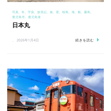
写真
冬
宇宙
放浪記
旅
星
桜島
海
船
霧島
鹿児島市
鹿児島港
日本丸
続きを読む
、
2026年1月4日