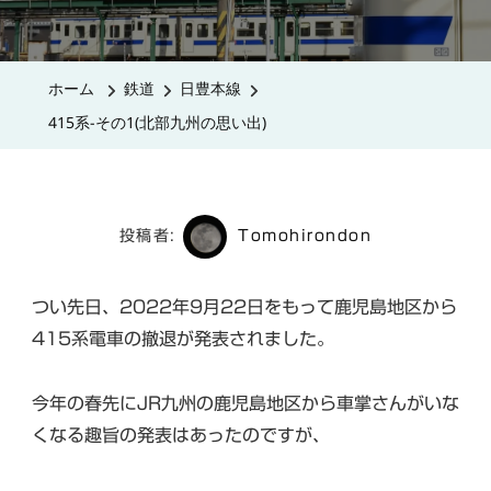
系-
そ
の
ホーム
鉄道
日豊本線
1(北
415系-その1(北部九州の思い出)
部
九
州
の
投稿者:
Tomohirondon
思
い
つい先日、2022年9月22日をもって鹿児島地区から
出)
415系電車の撤退が発表されました。
へ
の
今年の春先にJR九州の鹿児島地区から車掌さんがいな
くなる趣旨の発表はあったのですが、