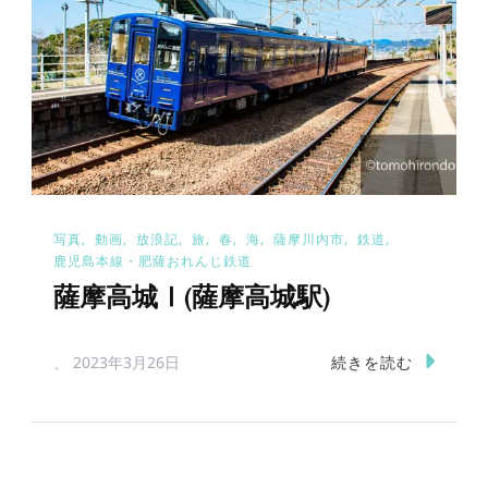
写真
動画
放浪記
旅
春
海
薩摩川内市
鉄道
鹿児島本線・肥薩おれんじ鉄道
薩摩高城Ⅰ(薩摩高城駅)
続きを読む
、
2023年3月26日