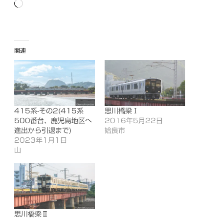
読
み
込
み
関連
中…
415系-その2(415系
思川橋梁Ⅰ
500番台、鹿児島地区へ
2016年5月22日
進出から引退まで)
姶良市
2023年1月1日
山
思川橋梁Ⅱ