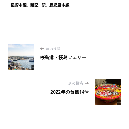
長崎本線
雑記
駅
鹿児島本線
投
前の投稿
桜島港・桜島フェリー
稿
ナ
次の投稿
ビ
2022年の台風14号
ゲ
ー