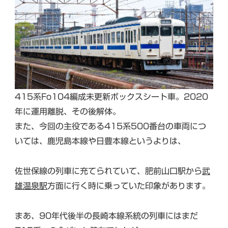
415系Fo104編成未更新ボックスシート車。2020
年に運用離脱、その後解体。
また、今回の主役である415系500番台の車両につ
いては、鹿児島本線や日豊本線というよりは、
佐世保線の列車に充てられていて、肥前山口駅から
武
雄温泉駅
方面に行く時に乗っていた印象があります。
まあ、90年代後半の長崎本線系統の列車にはまだ