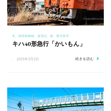
冬
指宿枕崎線
放浪記
旅
鹿児島市
キハ40形急行「かいもん」
続きを読む
、
2025年3月2日