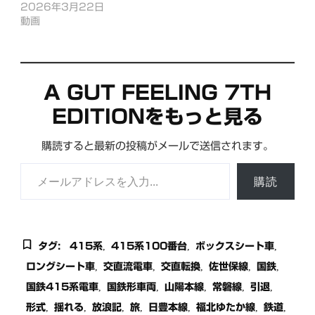
2026年3月22日
動画
A GUT FEELING 7TH
EDITIONをもっと見る
購読すると最新の投稿がメールで送信されます。
メールアドレスを入力...
購読
タグ:
415系
415系100番台
ボックスシート車
ロングシート車
交直流電車
交直転換
佐世保線
国鉄
国鉄415系電車
国鉄形車両
山陽本線
常磐線
引退
形式
揺れる
放浪記
旅
日豊本線
福北ゆたか線
鉄道