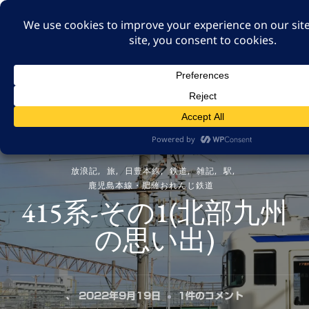
A GUT FEELING 7TH
EDITION
身近な旅の記録や記憶、たまには思ったことも残そ
う。
放浪記
旅
日豊本線
鉄道
雑記
駅
鹿児島本線・肥薩おれんじ鉄道
415系-その1(北部九州
の思い出)
415
、
2022年9月19日
1件のコメント