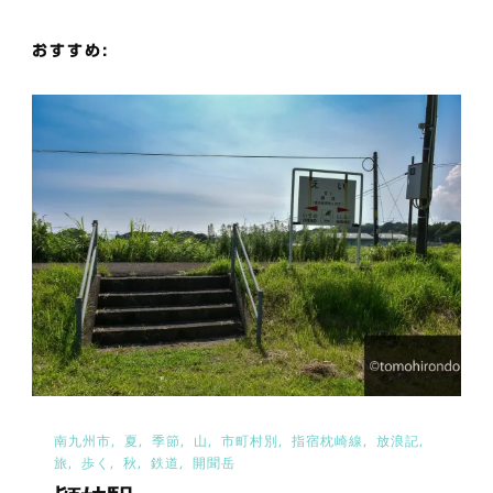
シ
おすすめ:
ョ
ン
南九州市
夏
季節
山
市町村別
指宿枕崎線
放浪記
旅
歩く
秋
鉄道
開聞岳