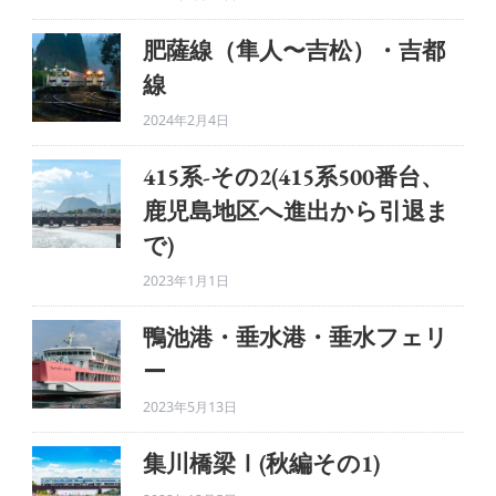
肥薩線（隼人〜吉松）・吉都
線
2024年2月4日
415系-その2(415系500番台、
鹿児島地区へ進出から引退ま
で)
2023年1月1日
鴨池港・垂水港・垂水フェリ
ー
2023年5月13日
集川橋梁Ⅰ(秋編その1)