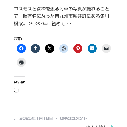
コスモスと鉄橋を渡る列車の写真が撮れること
で一躍有名になった南九州市頴娃町にある集川
橋梁。 2022年に初めて …
共有:
いいね:
読
み
込
み
集
、
2025年1月18日
0件のコメント
中…
川