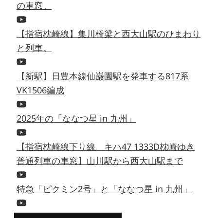
の車窓。
【指宿枕崎線】集川橋梁と西大山駅のひまわり
と列車。
【新駅】日豊本線仙巌園駅を発車する817系
VK1506編成
2025年の「ななつ星 in 九州」
【指宿枕崎線下り線 キハ47 1333D枕崎ゆき
普通列車の車窓】山川駅から西大山駅まで
特急「ピクミン2号」と「ななつ星 in 九州」