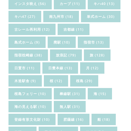
インスタ映え
(56)
カーブ
(11)
キハ40
(13)
キハ47
(27)
南九州市
(18)
単式ホーム
(30)
古レール再利用
(12)
吉都線
(11)
島式ホーム
(9)
廃駅
(10)
指宿市
(13)
指宿枕崎線
(38)
放浪記
(79)
旅
(128)
日置市
(11)
日豊本線
(13)
月
(12)
木造駅舎
(9)
桜
(12)
桜島
(29)
桜島フェリー
(10)
棒線駅
(31)
海
(15)
海の見える駅
(10)
無人駅
(31)
登録有形文化財
(10)
肥薩線
(16)
船
(18)