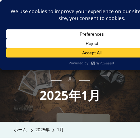
A GUT FEELING 7TH
EDITION
身近な旅の記録や記憶、たまには思ったことも残そ
う。
月
2025年1月
ホーム
2025年
1月