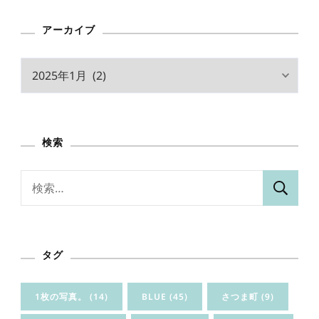
アーカイブ
ア
ー
カ
イ
検索
ブ
検
索:
タグ
1枚の写真。
(14)
BLUE
(45)
さつま町
(9)