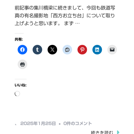
前記事の集川橋梁に続きまして、今回も鉄道写
真の有名撮影地「西方お立ち台」について取り
上げようと思います。 まず …
共有:
いいね:
読
み
込
み
西
、
2025年1月25日
0件のコメント
中…
方
続きを読む