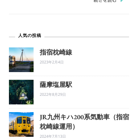
続きを読む
橋
梁
Ⅱ(秋
人気の投稿
編
そ
指宿枕崎線
の
2023年2月4日
2)
へ
の
薩摩塩屋駅
2022年8月29日
JR九州キハ200系気動車（指宿
枕崎線運用）
2024年7月13日