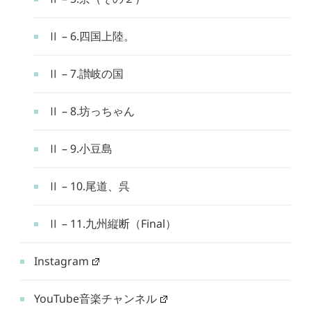
Ⅱ – 6.四国上陸。
Ⅱ – 7.讃岐の国
Ⅱ – 8.坊っちゃん
Ⅱ – 9.小豆島
Ⅱ – 10.尾道、呉
Ⅱ – 11.九州縦断（Final）
Instagram
YouTube音楽チャンネル