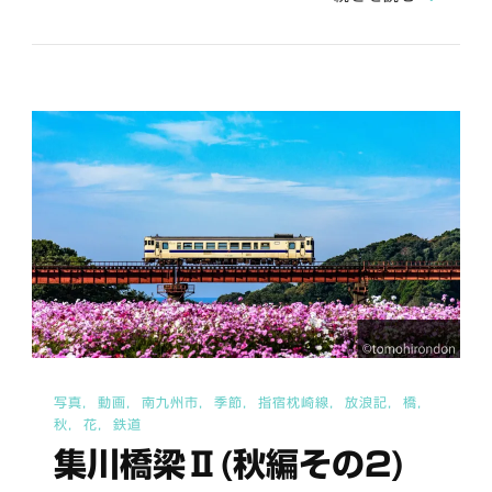
お
立
ち
台
へ
の
写真
動画
南九州市
季節
指宿枕崎線
放浪記
橋
秋
花
鉄道
集川橋梁Ⅱ(秋編その2)