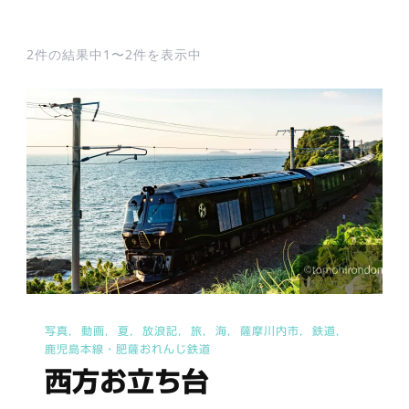
2件の結果中1〜2件を表示中
写真
動画
夏
放浪記
旅
海
薩摩川内市
鉄道
鹿児島本線・肥薩おれんじ鉄道
西方お立ち台