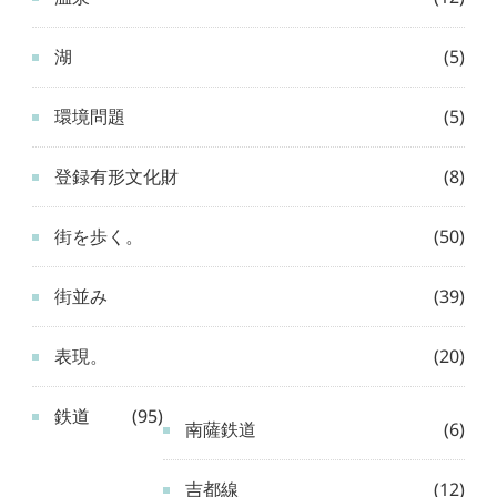
湖
(5)
環境問題
(5)
登録有形文化財
(8)
街を歩く。
(50)
街並み
(39)
表現。
(20)
鉄道
(95)
南薩鉄道
(6)
吉都線
(12)