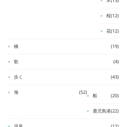
木
(13)
桜
(12)
花
(12)
橋
(19)
歌
(4)
歩く
(43)
海
(52)
船
(20)
鹿児島港
(22)
温泉
(12)