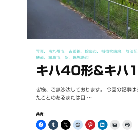
の
写真
南九州市
吉都線
姶良市
指宿枕崎線
放浪記
鉄道
霧島市
駅
鹿児島市
キハ40形&キハ
皆様、ご無沙汰しております。 今回の記事は
たことのあるまたは目 …
共有: