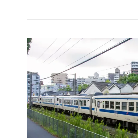
豊
本
線
（都
城
駅
か
ら
鹿
児
島
駅
ま
で）
へ