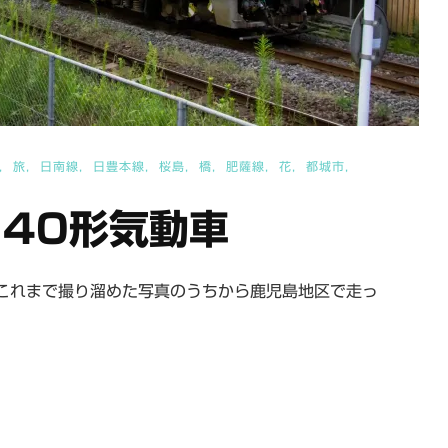
旅
日南線
日豊本線
桜島
橋
肥薩線
花
都城市
140形気動車
これまで撮り溜めた写真のうちから鹿児島地区で走っ