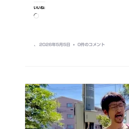
いいね:
読
み
込
み
キ
、
2026年5月5日
0件のコメント
中…
ハ
40
形
&
キ
ハ
140
形
気
動