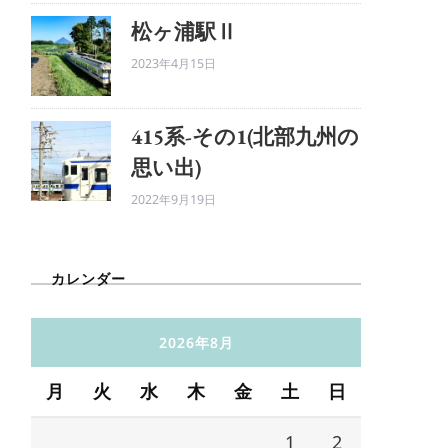
松ヶ浦駅Ⅱ
2023年4月15日
415系-その1(北部九州の
思い出)
2022年9月19日
カレンダー
2026年8月
月
火
水
木
金
土
日
1
2