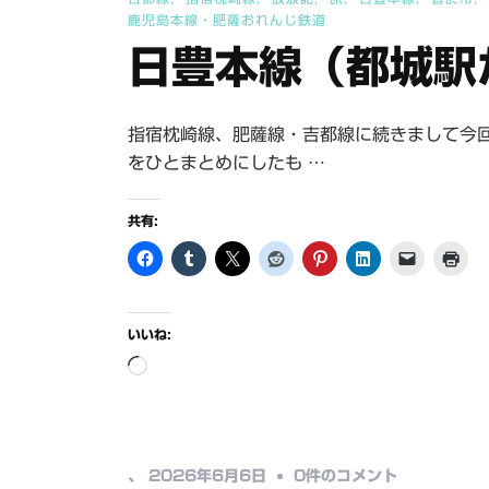
鹿児島本線・肥薩おれんじ鉄道
日豊本線（都城駅
指宿枕崎線、肥薩線・吉都線に続きまして今
をひとまとめにしたも …
共有:
いいね:
読
み
込
み
日
、
2026年6月6日
0件のコメント
中…