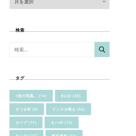
ー
カ
イ
検索
ブ
検
索:
タグ
1枚の写真。
(14)
BLUE
(45)
さつま町
(9)
インスタ映え
(56)
カーブ
(11)
キハ40
(13)
キハ47
(27)
南九州市
(18)