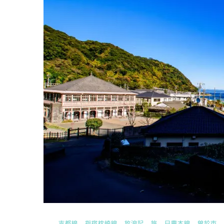
吉都線
指宿枕崎線
放浪記
旅
日豊本線
曽於市