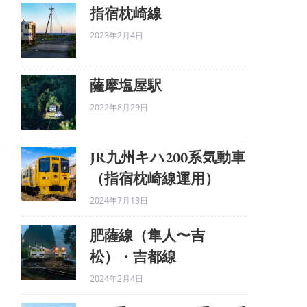
指宿枕崎線
2023年2月4日
薩摩塩屋駅
2022年8月29日
JR九州キハ200系気動車
（指宿枕崎線運用）
2024年7月13日
肥薩線（隼人〜吉
松）・吉都線
2024年2月4日