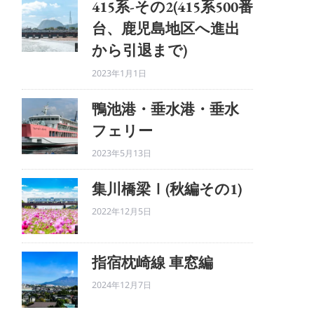
415系-その2(415系500番
台、鹿児島地区へ進出
から引退まで)
2023年1月1日
鴨池港・垂水港・垂水
フェリー
2023年5月13日
集川橋梁Ⅰ(秋編その1)
2022年12月5日
指宿枕崎線 車窓編
2024年12月7日