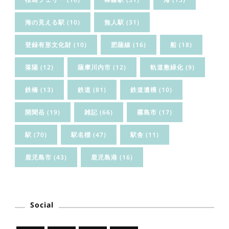
海の見える駅
(10)
無人駅
(31)
登録有形文化財
(10)
肥薩線
(16)
船
(18)
落陽
(12)
薩摩川内市
(12)
軌道敷緑化
(9)
鉄橋
(13)
鉄道
(81)
鉄道遺構
(10)
開聞岳
(19)
雑記
(66)
霧島市
(17)
駅
(70)
駅名標
(47)
駅舎
(11)
鹿児島市
(43)
鹿児島港
(16)
Social