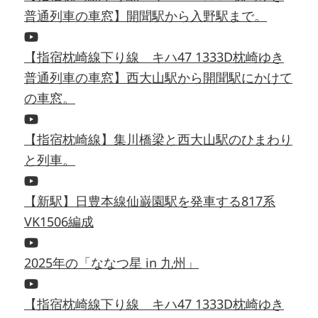
普通列車の車窓】開聞駅から入野駅まで。
【指宿枕崎線下り線 キハ47 1333D枕崎ゆき
普通列車の車窓】西大山駅から開聞駅にかけて
の車窓。
【指宿枕崎線】集川橋梁と西大山駅のひまわり
と列車。
【新駅】日豊本線仙巌園駅を発車する817系
VK1506編成
2025年の「ななつ星 in 九州」
【指宿枕崎線下り線 キハ47 1333D枕崎ゆき