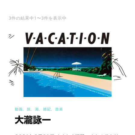
3件の結果中1〜3件を表示中
動画
旅
海
雑記
音楽
大瀧詠一