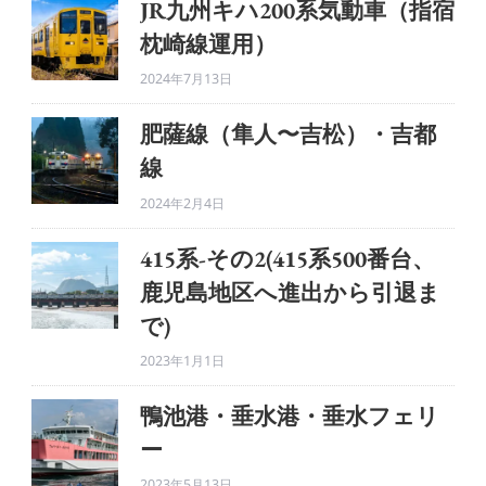
JR九州キハ200系気動車（指宿
枕崎線運用）
2024年7月13日
肥薩線（隼人〜吉松）・吉都
線
2024年2月4日
415系-その2(415系500番台、
鹿児島地区へ進出から引退ま
で)
2023年1月1日
鴨池港・垂水港・垂水フェリ
ー
2023年5月13日