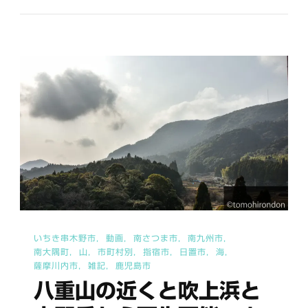
詠
一
へ
の
いちき串木野市
動画
南さつま市
南九州市
南大隅町
山
市町村別
指宿市
日置市
海
薩摩川内市
雑記
鹿児島市
八重山の近くと吹上浜と