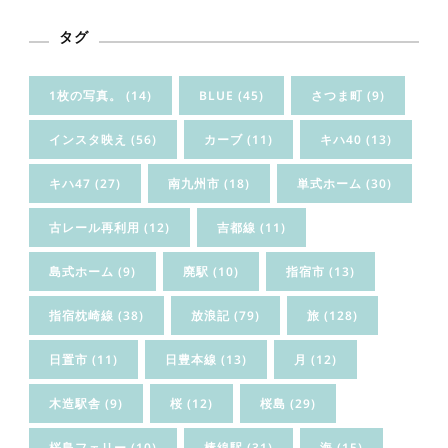
タグ
1枚の写真。
(14)
BLUE
(45)
さつま町
(9)
インスタ映え
(56)
カーブ
(11)
キハ40
(13)
キハ47
(27)
南九州市
(18)
単式ホーム
(30)
古レール再利用
(12)
吉都線
(11)
島式ホーム
(9)
廃駅
(10)
指宿市
(13)
指宿枕崎線
(38)
放浪記
(79)
旅
(128)
日置市
(11)
日豊本線
(13)
月
(12)
木造駅舎
(9)
桜
(12)
桜島
(29)
桜島フェリー
(10)
棒線駅
(31)
海
(15)