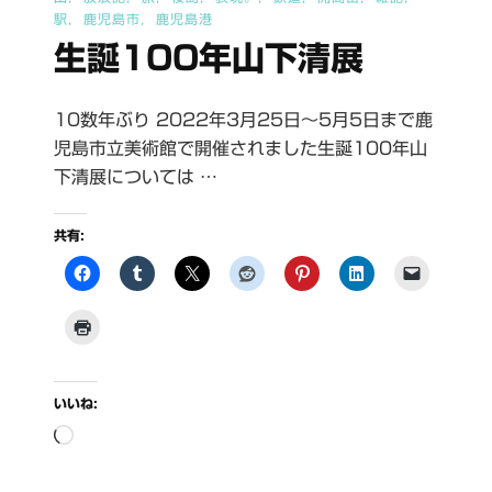
か
駅
鹿児島市
鹿児島港
ら
生誕100年山下清展
再
生
10数年ぶり 2022年3月25日〜5月5日まで鹿
可
児島市立美術館で開催されました生誕100年山
能
下清展については …
エ
ネ
共有:
ル
ギ
ー
を
考
いいね:
え
読
る
み
へ