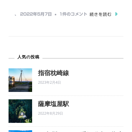
込
の
み
生
、
2022年5月7日
1件のコメント
続きを読む
中…
誕
100
年
山
人気の投稿
下
清
指宿枕崎線
展
2023年2月4日
へ
の
薩摩塩屋駅
2022年8月29日