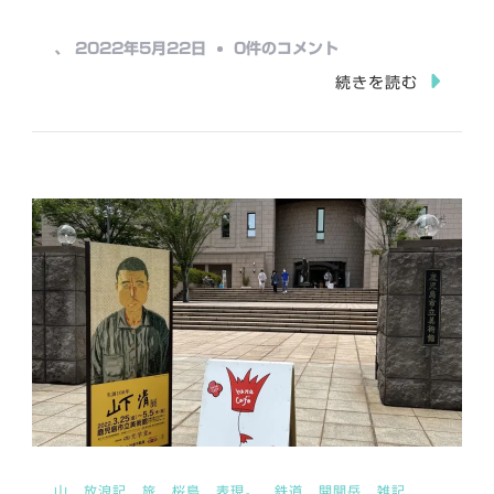
み
八
、
2022年5月22日
0件のコメント
中…
重
続きを読む
山
の
近
く
と
吹
上
浜
と
大
野
岳
山
放浪記
旅
桜島
表現。
鉄道
開聞岳
雑記