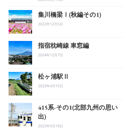
集川橋梁Ⅰ(秋編その1)
2022年12月5日
指宿枕崎線 車窓編
2024年12月7日
松ヶ浦駅Ⅱ
2023年4月15日
415系-その1(北部九州の思い
出)
2022年9月19日