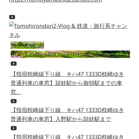
YouTube動画
UC4ldDDdNc6B5OJnJ3HRd2pA_1QHEaGK4wrY
【指宿枕崎線下り線 キハ47 1333D枕崎ゆき
普通列車の車窓】頴娃駅から御領駅までの車
窓。
【指宿枕崎線下り線 キハ47 1333D枕崎ゆき
普通列車の車窓】入野駅から頴娃駅まで
【指宿枕崎線下り線 キハ47 1333D枕崎ゆき