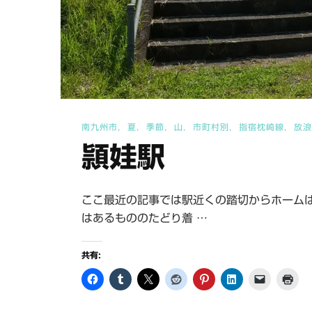
南九州市
夏
季節
山
市町村別
指宿枕崎線
放浪
頴娃駅
ここ最近の記事では駅近くの踏切からホーム
はあるもののたどり着 …
共有: