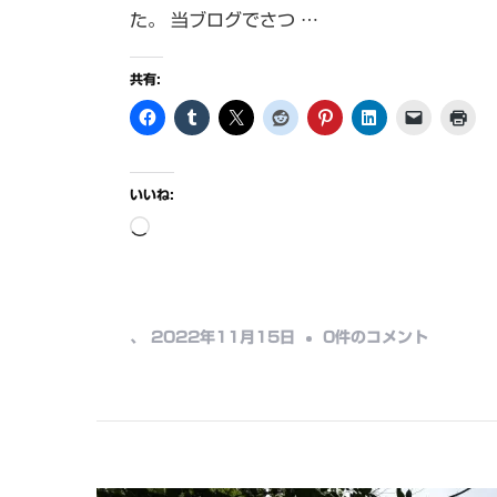
た。 当ブログでさつ …
共有:
いいね:
読
み
込
み
紫
、
2022年11月15日
0件のコメント
中…
尾
温
泉
（紫