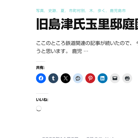
写真
史跡
夏
市町村別
木
歩く
鹿児島市
旧島津氏玉里邸庭
ここのところ鉄道関連の記事が続いたので、 
うと思います。 鹿児 …
共有:
いいね:
読
み
込
み