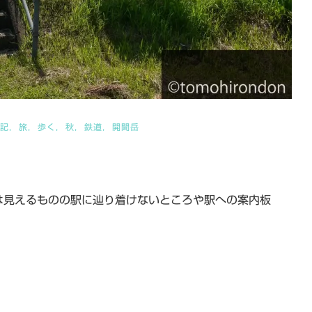
記
旅
歩く
秋
鉄道
開聞岳
は見えるものの駅に辿り着けないところや駅への案内板