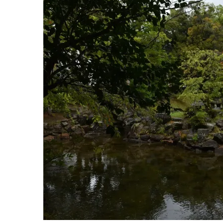
尾
神
社、
神
の
湯）
へ
の