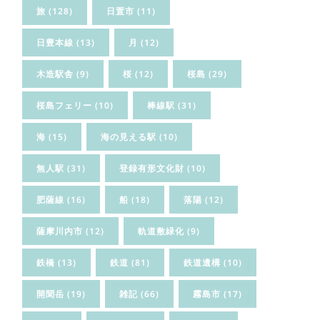
旅
(128)
日置市
(11)
日豊本線
(13)
月
(12)
木造駅舎
(9)
桜
(12)
桜島
(29)
桜島フェリー
(10)
棒線駅
(31)
海
(15)
海の見える駅
(10)
無人駅
(31)
登録有形文化財
(10)
肥薩線
(16)
船
(18)
落陽
(12)
薩摩川内市
(12)
軌道敷緑化
(9)
鉄橋
(13)
鉄道
(81)
鉄道遺構
(10)
開聞岳
(19)
雑記
(66)
霧島市
(17)