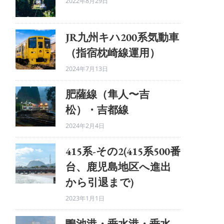
2022年8月29日
JR九州キハ200系気動車
（指宿枕崎線運用）
2024年7月13日
肥薩線（隼人〜吉
松）・吉都線
2024年2月4日
415系-その2(415系500番
台、鹿児島地区へ進出
から引退まで)
2023年1月1日
鴨池港・垂水港・垂水