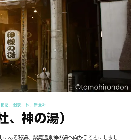
植物
温泉
秋
街並み
社、神の湯）
町にある秘湯、紫尾温泉神の湯へ向かうことにしまし