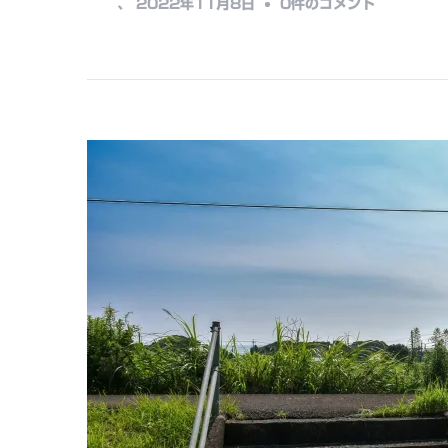
旧
、
2022年11月8日
0件のコメント
中…
島
津
氏
玉
里
邸
庭
園
へ
の