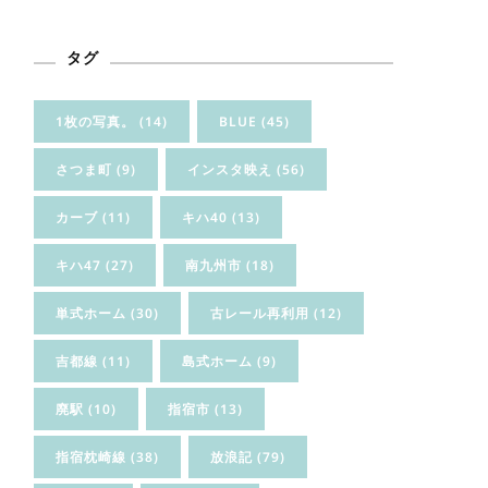
タグ
1枚の写真。
(14)
BLUE
(45)
さつま町
(9)
インスタ映え
(56)
カーブ
(11)
キハ40
(13)
キハ47
(27)
南九州市
(18)
単式ホーム
(30)
古レール再利用
(12)
吉都線
(11)
島式ホーム
(9)
廃駅
(10)
指宿市
(13)
指宿枕崎線
(38)
放浪記
(79)