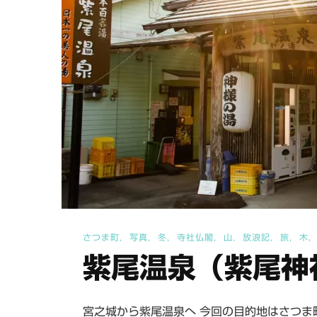
さつま町
写真
冬
寺社仏閣
山
放浪記
旅
木
紫尾温泉（紫尾神
宮之城から紫尾温泉へ 今回の目的地はさつま