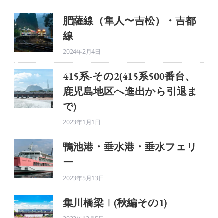
肥薩線（隼人〜吉松）・吉都
線
2024年2月4日
415系-その2(415系500番台、
鹿児島地区へ進出から引退ま
で)
2023年1月1日
鴨池港・垂水港・垂水フェリ
ー
2023年5月13日
集川橋梁Ⅰ(秋編その1)