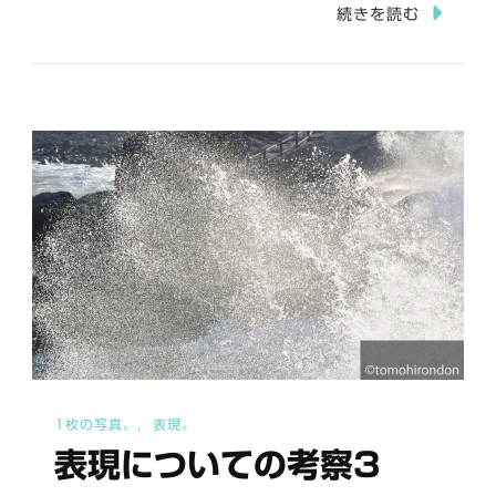
黙
続きを読む
（表
現
に
つ
い
て
の
考
察
4）。
へ
の
1枚の写真。
表現。
表現についての考察3