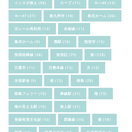
インスタ映え
(56)
カーブ
(11)
キハ40
(13)
キハ47
(27)
南九州市
(18)
単式ホーム
(30)
古レール再利用
(12)
吉都線
(11)
島式ホーム
(9)
廃駅
(10)
指宿市
(13)
指宿枕崎線
(38)
放浪記
(79)
旅
(128)
日置市
(11)
日豊本線
(13)
月
(12)
木造駅舎
(9)
桜
(12)
桜島
(29)
桜島フェリー
(10)
棒線駅
(31)
海
(15)
海の見える駅
(10)
無人駅
(31)
登録有形文化財
(10)
肥薩線
(16)
船
(18)