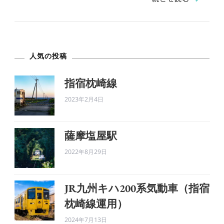
に
つ
い
人気の投稿
て
の
指宿枕崎線
考
2023年2月4日
察
3
へ
薩摩塩屋駅
の
2022年8月29日
JR九州キハ200系気動車（指宿
枕崎線運用）
2024年7月13日