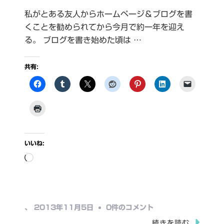
私がとある友人からホームページ＆ブログを書
くことを勧められてから今月で約一年を迎え
る。 ブログを書き始めた頃は …
共有:
いいね:
読
み
込
み
表
、
2013年11月5日
0件のコメント
中…
現
続きを読む