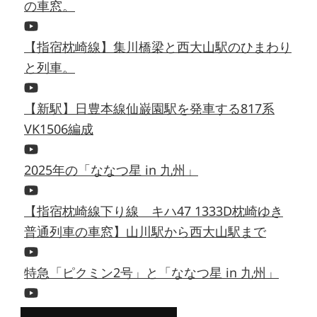
の車窓。
【指宿枕崎線】集川橋梁と西大山駅のひまわり
と列車。
【新駅】日豊本線仙巌園駅を発車する817系
VK1506編成
2025年の「ななつ星 in 九州」
【指宿枕崎線下り線 キハ47 1333D枕崎ゆき
普通列車の車窓】山川駅から西大山駅まで
特急「ピクミン2号」と「ななつ星 in 九州」