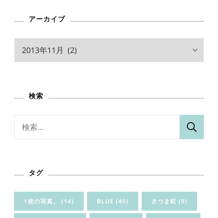
アーカイブ
ア
ー
カ
イ
検索
ブ
検
索:
タグ
1枚の写真。
(14)
BLUE
(45)
さつま町
(9)