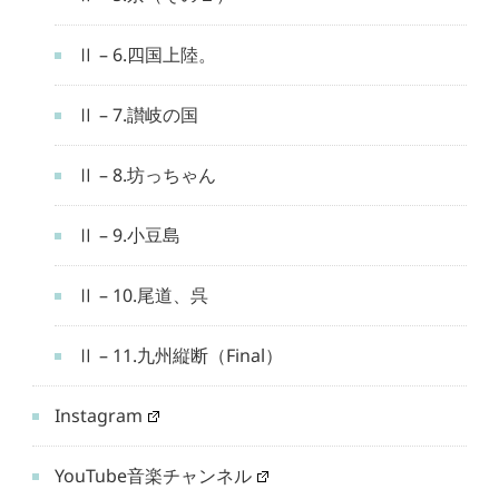
Ⅱ – 6.四国上陸。
Ⅱ – 7.讃岐の国
Ⅱ – 8.坊っちゃん
Ⅱ – 9.小豆島
Ⅱ – 10.尾道、呉
Ⅱ – 11.九州縦断（Final）
Instagram
YouTube音楽チャンネル