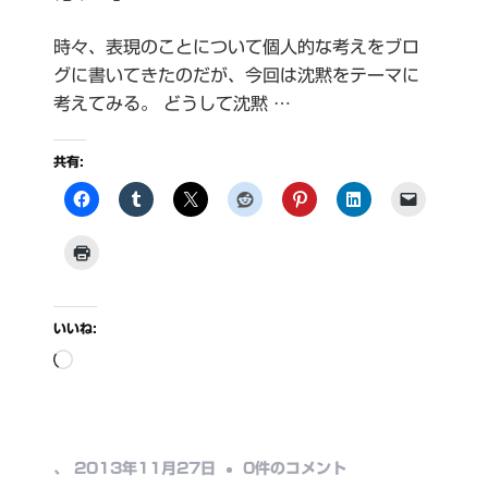
時々、表現のことについて個人的な考えをブロ
グに書いてきたのだが、今回は沈黙をテーマに
考えてみる。 どうして沈黙 …
共有:
いいね:
読
み
込
み
沈
、
2013年11月27日
0件のコメント
中…