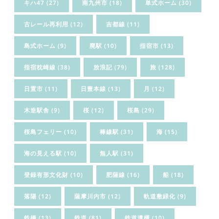
キハ47
(27)
南九州市
(18)
単式ホーム
(30)
古レール再利用
(12)
吉都線
(11)
島式ホーム
(9)
廃駅
(10)
指宿市
(13)
指宿枕崎線
(38)
放浪記
(79)
旅
(128)
日置市
(11)
日豊本線
(13)
月
(12)
木造駅舎
(9)
桜
(12)
桜島
(29)
桜島フェリー
(10)
棒線駅
(31)
海
(15)
海の見える駅
(10)
無人駅
(31)
登録有形文化財
(10)
肥薩線
(16)
船
(18)
落陽
(12)
薩摩川内市
(12)
軌道敷緑化
(9)
鉄橋
(13)
鉄道
(81)
鉄道遺構
(10)