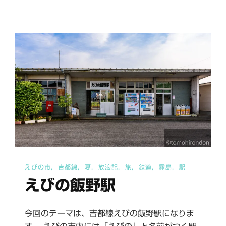
駅
へ
の
えびの市
吉都線
夏
放浪記
旅
鉄道
霧島
駅
えびの飯野駅
今回のテーマは、吉都線えびの飯野駅になりま