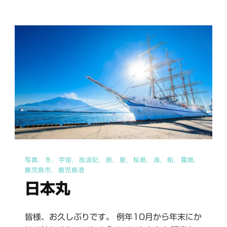
飯
野
駅
へ
の
写真
冬
宇宙
放浪記
旅
星
桜島
海
船
霧島
鹿児島市
鹿児島港
日本丸
皆様、お久しぶりです。 例年10月から年末にか