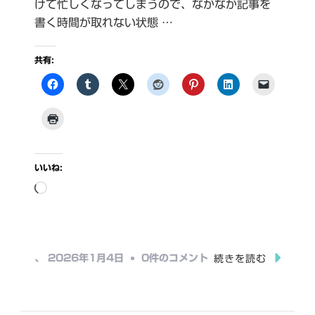
けて忙しくなってしまうので、なかなか記事を
書く時間が取れない状態 …
共有:
いいね:
読
み
込
み
日
、
2026年1月4日
0件のコメント
続きを読む
中…
本
丸