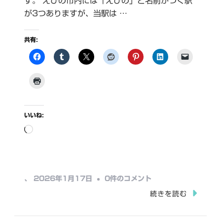
す。 えびの市内には「えびの」と名前がつく駅
が3つありますが、当駅は …
共有:
いいね:
読
み
込
み
え
、
2026年1月17日
0件のコメント
中…
び
続きを読む
の