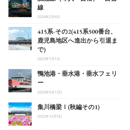
線
2024年2月4日
415系-その2(415系500番台、
鹿児島地区へ進出から引退ま
で)
2023年1月1日
鴨池港・垂水港・垂水フェリ
ー
2023年5月13日
集川橋梁Ⅰ(秋編その1)
2022年12月5日