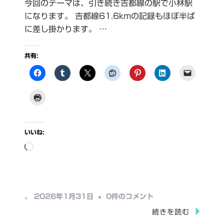
今回のテーマは、引き続き吉都線の駅で小林駅
になります。 吉都線61.6kmの記録もほぼ半ば
に差し掛かります。 …
共有:
いいね:
読
み
込
み
小
、
2026年1月31日
0件のコメント
中…
林
続きを読む