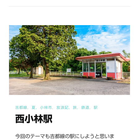
駅
へ
の
吉都線
夏
小林市
放浪記
旅
鉄道
駅
西小林駅
今回のテーマも吉都線の駅にしようと思いま