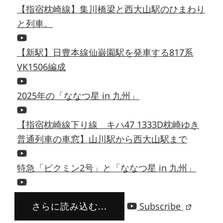
【指宿枕崎線】集川橋梁と西大山駅のひまわり
と列車。
【新駅】日豊本線仙巌園駅を発車する817系
VK1506編成
2025年の「ななつ星 in 九州」
【指宿枕崎線下り線 キハ47 1333D枕崎ゆき
普通列車の車窓】山川駅から西大山駅まで
特急「ピクミン2号」と「ななつ星 in 九州」
さらに読み込む...
Subscribe