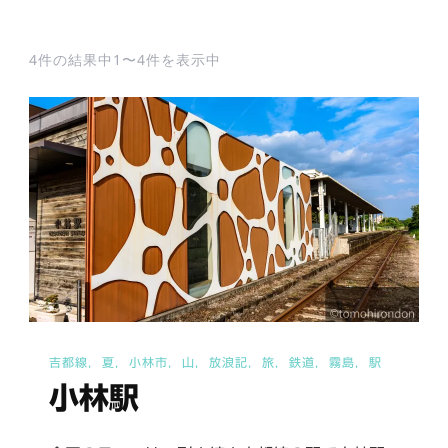
4件の結果中1〜4件を表示中
吉都線
夏
小林市
山
放浪記
旅
鉄道
霧島
駅
小林駅