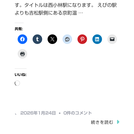
す。タイトルは西小林駅になります。 えびの駅
よりも吉松駅側にある京町温 …
共有:
いいね:
読
み
込
み
西
、
2026年1月24日
0件のコメント
中…
小
続きを読む
林