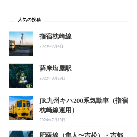
へ
の
人気の投稿
指宿枕崎線
2023年2月4日
薩摩塩屋駅
2022年8月29日
JR九州キハ200系気動車（指宿
枕崎線運用）
2024年7月13日
肥薩線（隼人〜吉松）・吉都