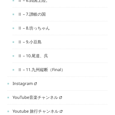
Ⅱ – 6.四国上陸。
Ⅱ – 7.讃岐の国
Ⅱ – 8.坊っちゃん
Ⅱ – 9.小豆島
Ⅱ – 10.尾道、呉
Ⅱ – 11.九州縦断（Final）
Instagram
YouTube音楽チャンネル
Youtube 旅行チャンネル