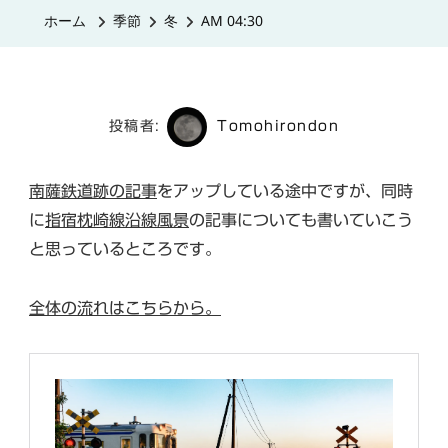
の
ホーム
季節
冬
AM 04:30
投稿者:
Tomohirondon
南薩鉄道跡の記事
をアップしている途中ですが、同時
に
指宿枕崎線沿線風景
の記事についても書いていこう
と思っているところです。
全体の流れはこちらから。