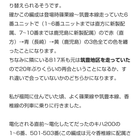
り替えられるそうです。
確かこの編成は登場時篠栗線〜筑豊本線走っていた6
番ユニットで（1~6番ユニットまでは直方に新製配
属、7~10番までは鹿児島に新製配属）ので赤（直
方）→青（長崎）→黄（鹿児島）の3色全ての色を纏
ったことになります。
ちなみに隣にいる817系も元は
筑豊地区を走っていた
ので20年ぶりくらいの再会ということになるか、す
れ違いで会っていないかのどちらかになります。
私が福岡に住んでいた頃、よく篠栗線や筑豊本線、香
椎線の列車に乗りに行きました。
電化される直前〜電化したてだったのキハ200の
1~6番、501-503番(この編成は元々香椎線に配属さ