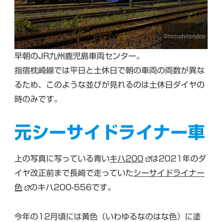
早朝のJR九州鹿児島車両センター。
指宿枕崎線では平日と土休日で朝の車両の両数が異な
るため、このような並びが見れるのは土休日ダイヤの
時のみです。
元シーサイドライナー車
上の写真に写っている青い
キハ200
は2021年のダ
イヤ改正前まで長崎で走っていた
シーサイドライナー
色
のキハ200-556です。
今年の12月頃には黄色（いわゆるなのはな色）に塗