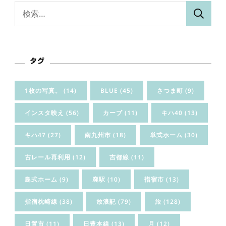
検
索:
タグ
1枚の写真。
(14)
BLUE
(45)
さつま町
(9)
インスタ映え
(56)
カーブ
(11)
キハ40
(13)
キハ47
(27)
南九州市
(18)
単式ホーム
(30)
古レール再利用
(12)
吉都線
(11)
島式ホーム
(9)
廃駅
(10)
指宿市
(13)
指宿枕崎線
(38)
放浪記
(79)
旅
(128)
日置市
(11)
日豊本線
(13)
月
(12)