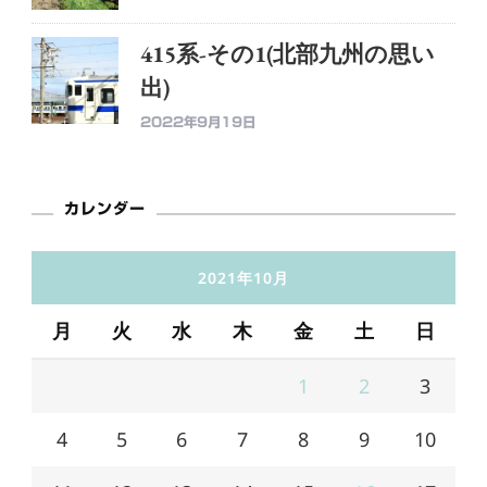
415系-その1(北部九州の思い
出)
2022年9月19日
カレンダー
2021年10月
月
火
水
木
金
土
日
1
2
3
4
5
6
7
8
9
10