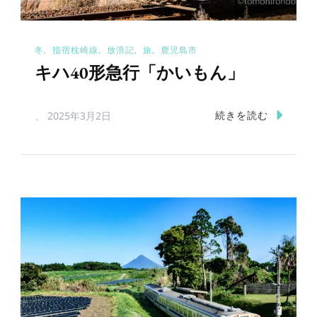
冬
指宿枕崎線
放浪記
旅
鹿児島市
キハ40形急行「かいもん」
続きを読む
、
2025年3月2日