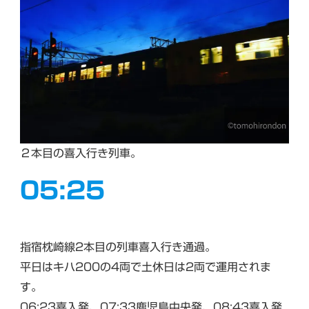
２本目の喜入行き列車。
05:25
指宿枕崎線2本目の列車喜入行き通過。
平日はキハ200の4両で土休日は2両で運用されま
す。
06:23喜入発、07:33鹿児島中央発、08:43喜入発