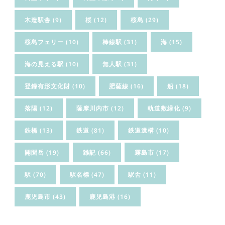
木造駅舎
(9)
桜
(12)
桜島
(29)
桜島フェリー
(10)
棒線駅
(31)
海
(15)
海の見える駅
(10)
無人駅
(31)
登録有形文化財
(10)
肥薩線
(16)
船
(18)
落陽
(12)
薩摩川内市
(12)
軌道敷緑化
(9)
鉄橋
(13)
鉄道
(81)
鉄道遺構
(10)
開聞岳
(19)
雑記
(66)
霧島市
(17)
駅
(70)
駅名標
(47)
駅舎
(11)
鹿児島市
(43)
鹿児島港
(16)