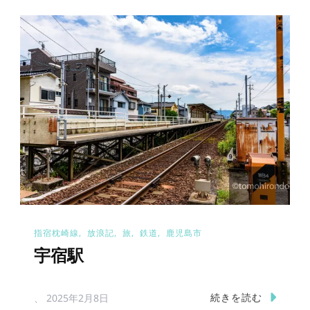
指宿枕崎線
放浪記
旅
鉄道
鹿児島市
宇宿駅
続きを読む
、
2025年2月8日