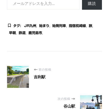
購読
タグ:
JR九州
始まり
始発列車
指宿枕崎線
旅
早朝
鉄道
鹿児島市
投
前の投稿
吉利駅
稿
ナ
次の投稿
ビ
谷山駅