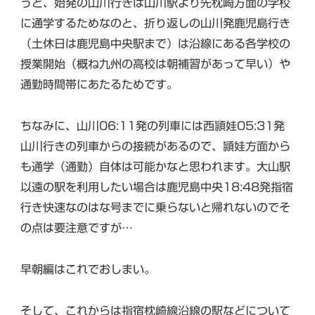
うと、始発の山川行きは山川駅より先枕崎方面の学校
に通学するためなのと、折り返しの山川発鹿児島行き
（土休日は鹿児島中央駅まで）は沿線にある各学校の
授業開始（概ね九州の高校は朝補習があって早い）や
通勤時間帯にあたるためです。
ちなみに、山川06:11発の列車には西頴娃05:31発
山川行きの列車からの接続があるので、頴娃方面から
も通学（通勤）自体は可能かなと思われます。大山駅
以遠の駅を利用したい場合は鹿児島中央18:48発指宿
行き快速なのはな号までに乗らないと帰れないのでそ
の点は要注意ですが…
早朝編はこれでおしまい。
そして、これからは
指宿枕崎線沿線の駅など
について