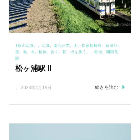
1枚の写真。
写真
南九州市
山
指宿枕崎線
放浪記
旅
春
木
植物
歩く
花
街を歩く。
鉄道
開聞岳
駅
松ヶ浦駅Ⅱ
続きを読む
、
2023年4月15日