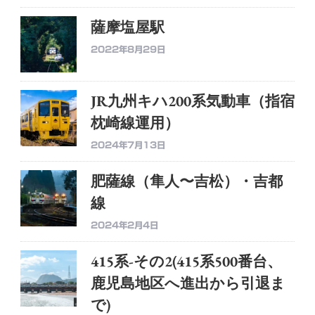
薩摩塩屋駅
2022年8月29日
JR九州キハ200系気動車（指宿
枕崎線運用）
2024年7月13日
肥薩線（隼人〜吉松）・吉都
線
2024年2月4日
415系-その2(415系500番台、
鹿児島地区へ進出から引退ま
で)