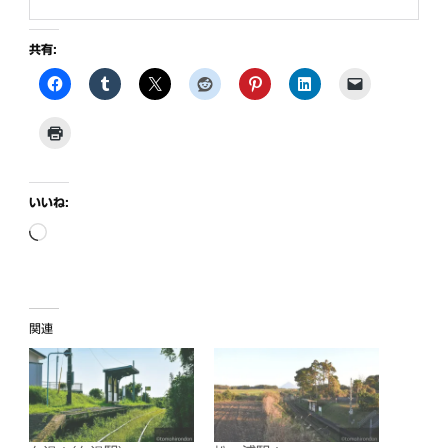
共有:
いいね:
読
み
込
み
関連
中…