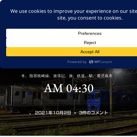
A GUT FEELING 7TH
EDITION
身近な旅の記録や記憶、たまには思ったことも残そ
う。
冬
指宿枕崎線
放浪記
旅
鉄道
駅
鹿児島市
AM 04:30
AM
、
2021年10月2日
3件のコメント
04:30
へ