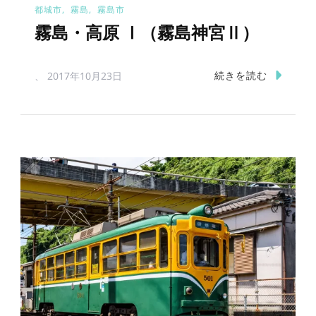
都城市
霧島
霧島市
霧島・高原 Ⅰ（霧島神宮Ⅱ）
続きを読む
、
2017年10月23日