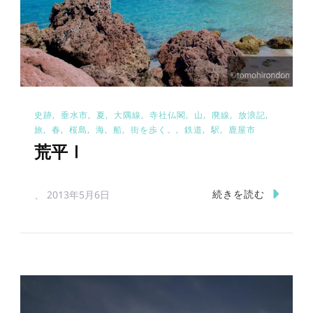
史跡
垂水市
夏
大隅線
寺社仏閣
山
廃線
放浪記
旅
春
桜島
海
船
街を歩く。
鉄道
駅
鹿屋市
荒平Ⅰ
続きを読む
、
2013年5月6日