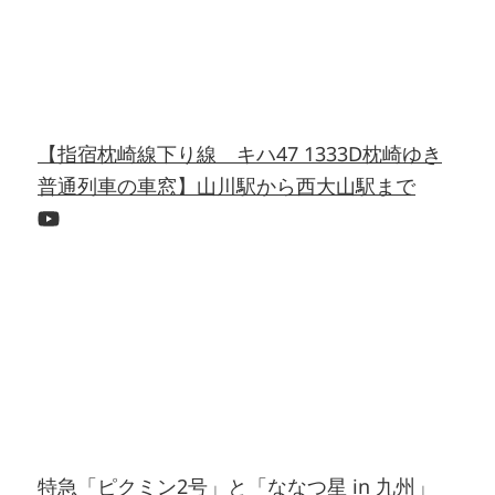
【指宿枕崎線下り線 キハ47 1333D枕崎ゆき
普通列車の車窓】山川駅から西大山駅まで
特急「ピクミン2号」と「ななつ星 in 九州」