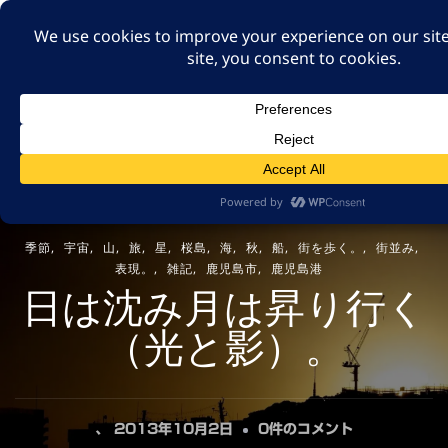
A GUT FEELING 7TH
EDITION
身近な旅の記録や記憶、たまには思ったことも残そ
う。
季節
宇宙
山
旅
星
桜島
海
秋
船
街を歩く。
街並み
表現。
雑記
鹿児島市
鹿児島港
日は沈み月は昇り行く
（光と影）。
日
、
2013年10月2日
0件のコメント