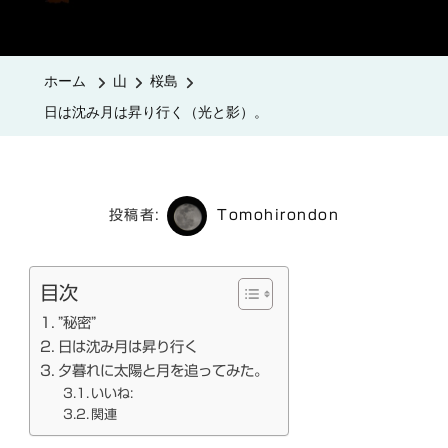
は
沈
み
ホーム
山
桜島
月
日は沈み月は昇り行く（光と影）。
は
昇
り
行
投稿者:
Tomohirondon
く
（光
目次
と
”秘密”
影）。
日は沈み月は昇り行く
へ
夕暮れに太陽と月を追ってみた。
の
いいね:
関連