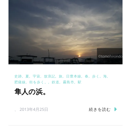
史跡
夏
宇宙
放浪記
旅
日豊本線
春
歩く
海
肥薩線
街を歩く。
鉄道
霧島市
駅
隼人の浜。
続きを読む
、
2013年4月25日