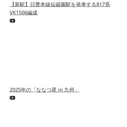
【新駅】日豊本線仙巌園駅を発車する817系
VK1506編成
2025年の「ななつ星 in 九州」