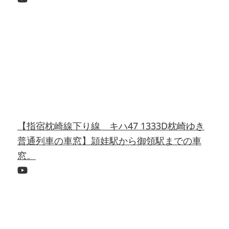
【指宿枕崎線下り線 キハ47 1333D枕崎ゆき
普通列車の車窓】頴娃駅から御領駅までの車
窓。