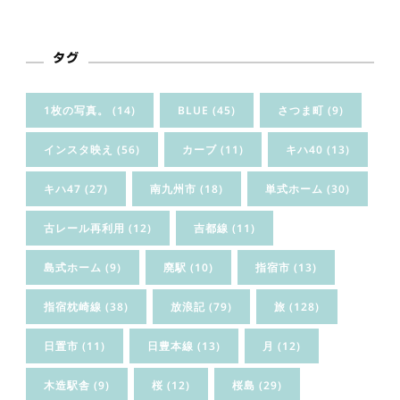
タグ
1枚の写真。
(14)
BLUE
(45)
さつま町
(9)
インスタ映え
(56)
カーブ
(11)
キハ40
(13)
キハ47
(27)
南九州市
(18)
単式ホーム
(30)
古レール再利用
(12)
吉都線
(11)
島式ホーム
(9)
廃駅
(10)
指宿市
(13)
指宿枕崎線
(38)
放浪記
(79)
旅
(128)
日置市
(11)
日豊本線
(13)
月
(12)
木造駅舎
(9)
桜
(12)
桜島
(29)