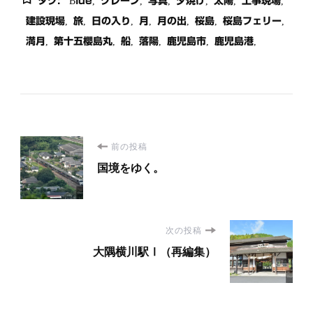
タグ:
Blue
クレーン
写真
夕焼け
太陽
工事現場
建設現場
旅
日の入り
月
月の出
桜島
桜島フェリー
満月
第十五櫻島丸
船
落陽
鹿児島市
鹿児島港
投
前の投稿
国境をゆく。
稿
ナ
次の投稿
ビ
大隅横川駅Ⅰ（再編集）
ゲ