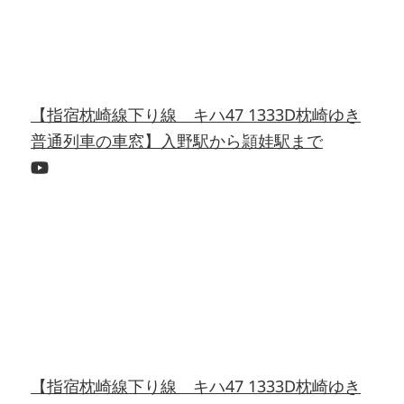
【指宿枕崎線下り線 キハ47 1333D枕崎ゆき
普通列車の車窓】入野駅から頴娃駅まで
【指宿枕崎線下り線 キハ47 1333D枕崎ゆき