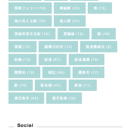
桜島フェリー
(10)
棒線駅
(31)
海
(15)
海の見える駅
(10)
無人駅
(31)
登録有形文化財
(10)
肥薩線
(16)
船
(18)
落陽
(12)
薩摩川内市
(12)
軌道敷緑化
(9)
鉄橋
(13)
鉄道
(81)
鉄道遺構
(10)
開聞岳
(19)
雑記
(66)
霧島市
(17)
駅
(70)
駅名標
(47)
駅舎
(11)
鹿児島市
(43)
鹿児島港
(16)
Social