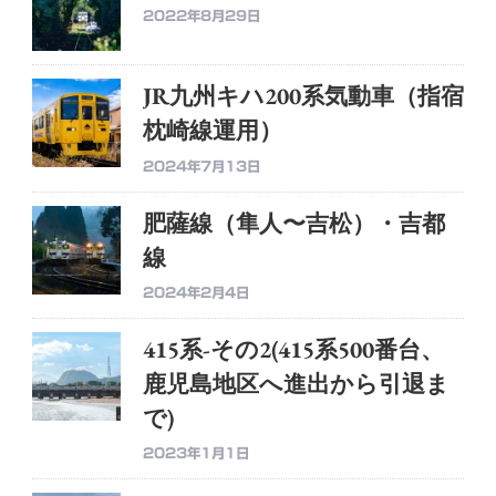
2022年8月29日
JR九州キハ200系気動車（指宿
枕崎線運用）
2024年7月13日
肥薩線（隼人〜吉松）・吉都
線
2024年2月4日
415系-その2(415系500番台、
鹿児島地区へ進出から引退ま
で)
2023年1月1日