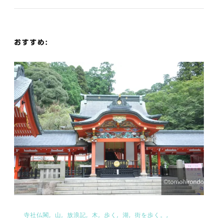
ー
シ
おすすめ:
ョ
ン
寺社仏閣
山
放浪記
木
歩く
湖
街を歩く。