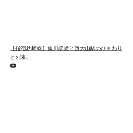
【指宿枕崎線】集川橋梁と西大山駅のひまわり
と列車。