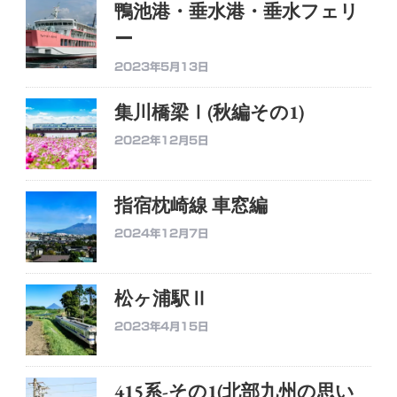
鴨池港・垂水港・垂水フェリ
ー
2023年5月13日
集川橋梁Ⅰ(秋編その1)
2022年12月5日
指宿枕崎線 車窓編
2024年12月7日
松ヶ浦駅Ⅱ
2023年4月15日
415系-その1(北部九州の思い