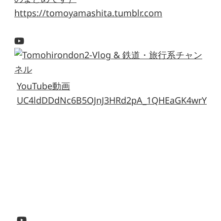
https://tomoyamashita.tumblr.com
YouTube動画
UC4ldDDdNc6B5OJnJ3HRd2pA_1QHEaGK4wrY