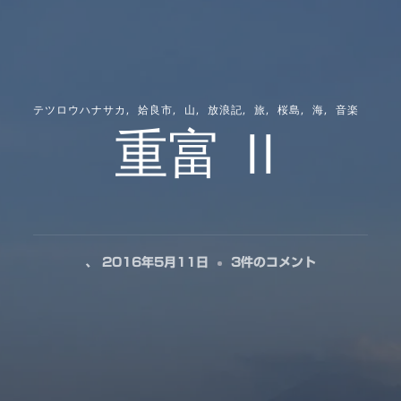
テツロウハナサカ
姶良市
山
放浪記
旅
桜島
海
音楽
重富 Ⅱ
重
、
2016年5月11日
3件のコメント
富
Ⅱ
へ
の