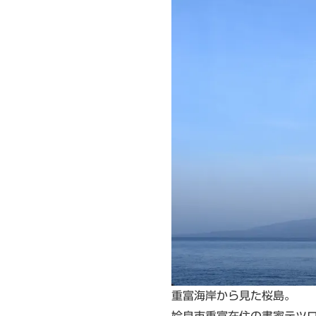
重富海岸から見た桜島。
姶良市重富在住の
書家テツ