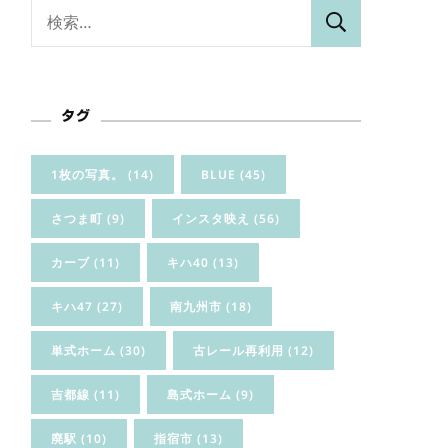
検
索:
タグ
1枚の写真。
(14)
BLUE
(45)
さつま町
(9)
インスタ映え
(56)
カーブ
(11)
キハ40
(13)
キハ47
(27)
南九州市
(18)
単式ホーム
(30)
古レール再利用
(12)
吉都線
(11)
島式ホーム
(9)
廃駅
(10)
指宿市
(13)