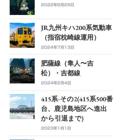
2022年8月29日
JR九州キハ200系気動車
（指宿枕崎線運用）
2024年7月13日
肥薩線（隼人〜吉
松）・吉都線
2024年2月4日
415系-その2(415系500番
台、鹿児島地区へ進出
から引退まで)
2023年1月1日