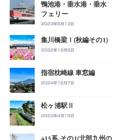
鴨池港・垂水港・垂水
フェリー
2023年5月13日
集川橋梁Ⅰ(秋編その1)
2022年12月5日
指宿枕崎線 車窓編
2024年12月7日
松ヶ浦駅Ⅱ
2023年4月15日
415系-その1(北部九州の