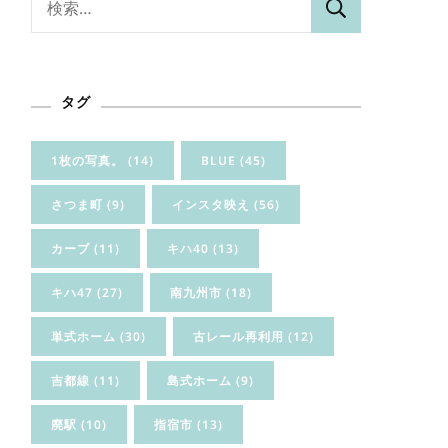
索:
タグ
1枚の写真。
(14)
BLUE
(45)
さつま町
(9)
インスタ映え
(56)
カーブ
(11)
キハ40
(13)
キハ47
(27)
南九州市
(18)
単式ホーム
(30)
古レール再利用
(12)
吉都線
(11)
島式ホーム
(9)
廃駅
(10)
指宿市
(13)