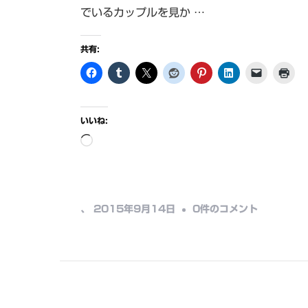
でいるカップルを見か …
共有:
いいね:
読
み
込
み
そ
、
2015年9月14日
0件のコメント
中…
れ
ぞ
れ
の