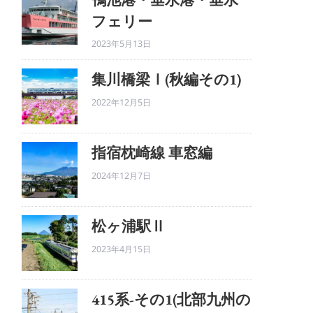
フェリー
2023年5月13日
集川橋梁Ⅰ(秋編その1)
2022年12月5日
指宿枕崎線 車窓編
2024年12月7日
松ヶ浦駅Ⅱ
2023年4月15日
415系-その1(北部九州の