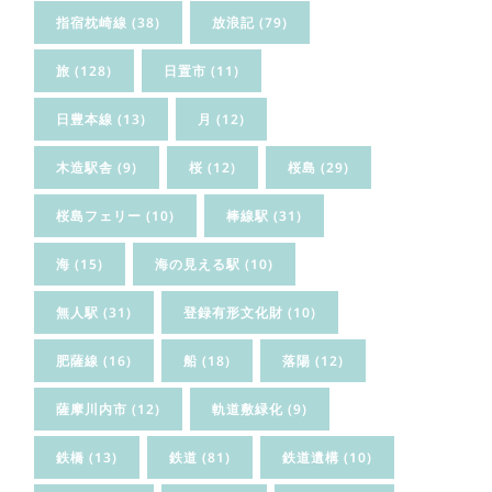
指宿枕崎線
(38)
放浪記
(79)
旅
(128)
日置市
(11)
日豊本線
(13)
月
(12)
木造駅舎
(9)
桜
(12)
桜島
(29)
桜島フェリー
(10)
棒線駅
(31)
海
(15)
海の見える駅
(10)
無人駅
(31)
登録有形文化財
(10)
肥薩線
(16)
船
(18)
落陽
(12)
薩摩川内市
(12)
軌道敷緑化
(9)
鉄橋
(13)
鉄道
(81)
鉄道遺構
(10)