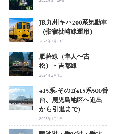
2022年8月29日
JR九州キハ200系気動車
（指宿枕崎線運用）
2024年7月13日
肥薩線（隼人〜吉
松）・吉都線
2024年2月4日
415系-その2(415系500番
台、鹿児島地区へ進出
から引退まで)
2023年1月1日
鴨池港・垂水港・垂水