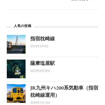
駅
へ
の
人気の投稿
指宿枕崎線
2023年2月4日
薩摩塩屋駅
2022年8月29日
JR九州キハ200系気動車（指宿
枕崎線運用）
2024年7月13日