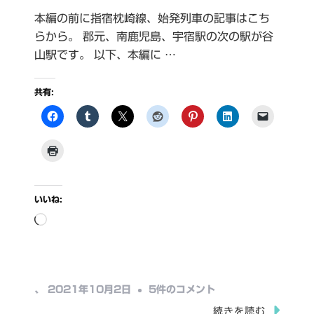
本編の前に指宿枕崎線、始発列車の記事はこち
らから。 郡元、南鹿児島、宇宿駅の次の駅が谷
山駅です。 以下、本編に …
共有:
いいね:
読
み
込
み
谷
、
2021年10月2日
5件のコメント
中…
山
続きを読む