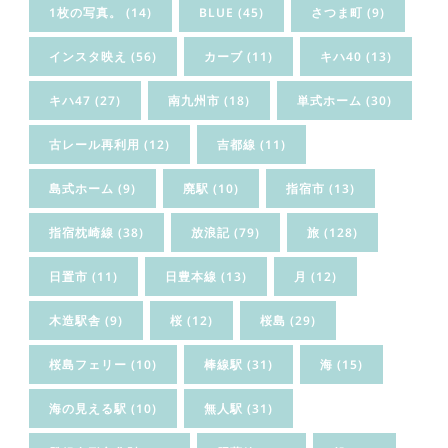
1枚の写真。
(14)
BLUE
(45)
さつま町
(9)
インスタ映え
(56)
カーブ
(11)
キハ40
(13)
キハ47
(27)
南九州市
(18)
単式ホーム
(30)
古レール再利用
(12)
吉都線
(11)
島式ホーム
(9)
廃駅
(10)
指宿市
(13)
指宿枕崎線
(38)
放浪記
(79)
旅
(128)
日置市
(11)
日豊本線
(13)
月
(12)
木造駅舎
(9)
桜
(12)
桜島
(29)
桜島フェリー
(10)
棒線駅
(31)
海
(15)
海の見える駅
(10)
無人駅
(31)