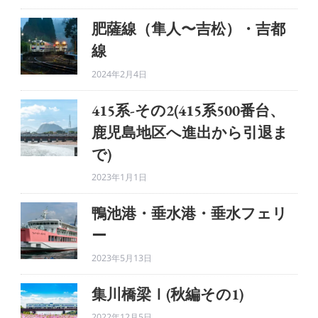
肥薩線（隼人〜吉松）・吉都
線
2024年2月4日
415系-その2(415系500番台、
鹿児島地区へ進出から引退ま
で)
2023年1月1日
鴨池港・垂水港・垂水フェリ
ー
2023年5月13日
集川橋梁Ⅰ(秋編その1)
2022年12月5日