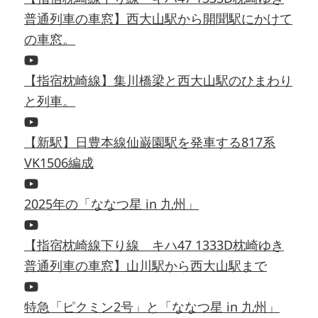
普通列車の車窓】西大山駅から開聞駅にかけて
の車窓。
【指宿枕崎線】集川橋梁と西大山駅のひまわり
と列車。
【新駅】日豊本線仙巌園駅を発車する817系
VK1506編成
2025年の「ななつ星 in 九州」
【指宿枕崎線下り線 キハ47 1333D枕崎ゆき
普通列車の車窓】山川駅から西大山駅まで
特急「ピクミン2号」と「ななつ星 in 九州」