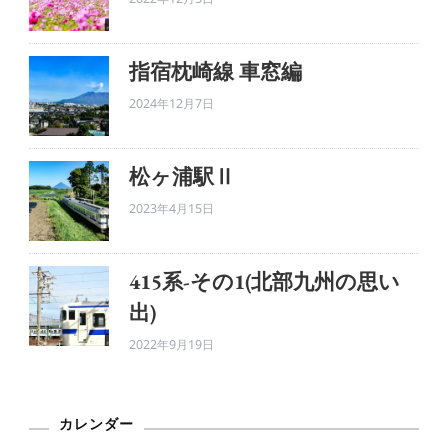
指宿枕崎線 車窓編
2024年12月7日
松ヶ浦駅Ⅱ
2023年4月15日
415系-その1(北部九州の思い
出)
2022年9月19日
カレンダー