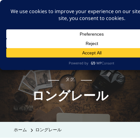
A GUT FEELING 7TH
EDITION
身近な旅の記録や記憶、たまには思ったことも残そ
う。
タグ
ロングレール
ホーム
ロングレール