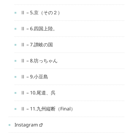
Ⅱ – 5.京（その２）
Ⅱ – 6.四国上陸。
Ⅱ – 7.讃岐の国
Ⅱ – 8.坊っちゃん
Ⅱ – 9.小豆島
Ⅱ – 10.尾道、呉
Ⅱ – 11.九州縦断（Final）
Instagram