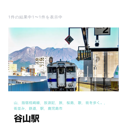
1件の結果中1〜1件を表示中
山
指宿枕崎線
放浪記
旅
桜島
歌
街を歩く。
街並み
鉄道
駅
鹿児島市
谷山駅