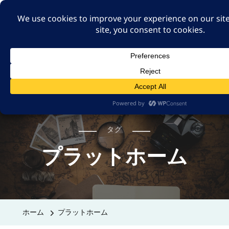
A GUT FEELING 7TH
EDITION
身近な旅の記録や記憶、たまには思ったことも残そ
う。
タグ
プラットホーム
ホーム
プラットホーム