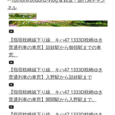
YouTube動画
UC4ldDDdNc6B5OJnJ3HRd2pA_1QHEaGK4wrY
【指宿枕崎線下り線 キハ47 1333D枕崎ゆき
普通列車の車窓】頴娃駅から御領駅までの車
窓。
【指宿枕崎線下り線 キハ47 1333D枕崎ゆき
普通列車の車窓】入野駅から頴娃駅まで
【指宿枕崎線下り線 キハ47 1333D枕崎ゆき
普通列車の車窓】開聞駅から入野駅まで。
【指宿枕崎線下り線 キハ47 1333D枕崎ゆき