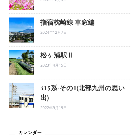
指宿枕崎線 車窓編
2024年12月7日
松ヶ浦駅Ⅱ
2023年4月15日
415系-その1(北部九州の思い
出)
2022年9月19日
カレンダー