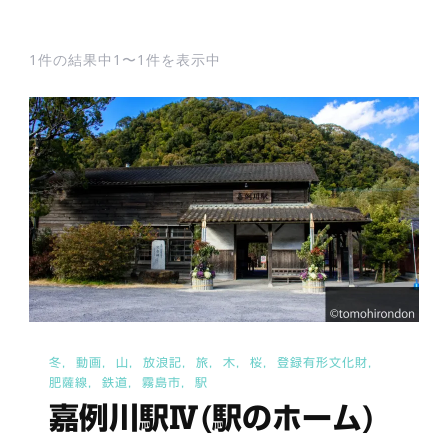
1件の結果中1〜1件を表示中
冬
動画
山
放浪記
旅
木
桜
登録有形文化財
肥薩線
鉄道
霧島市
駅
嘉例川駅Ⅳ(駅のホーム)