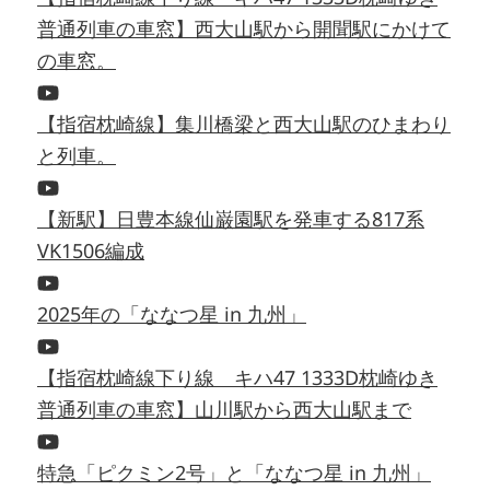
普通列車の車窓】西大山駅から開聞駅にかけて
の車窓。
【指宿枕崎線】集川橋梁と西大山駅のひまわり
と列車。
【新駅】日豊本線仙巌園駅を発車する817系
VK1506編成
2025年の「ななつ星 in 九州」
【指宿枕崎線下り線 キハ47 1333D枕崎ゆき
普通列車の車窓】山川駅から西大山駅まで
特急「ピクミン2号」と「ななつ星 in 九州」