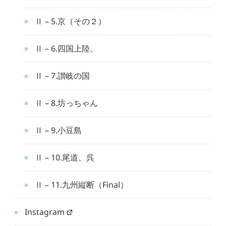
Ⅱ – 5.京（その２）
Ⅱ – 6.四国上陸。
Ⅱ – 7.讃岐の国
Ⅱ – 8.坊っちゃん
Ⅱ – 9.小豆島
Ⅱ – 10.尾道、呉
Ⅱ – 11.九州縦断（Final）
Instagram