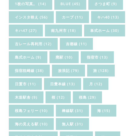
1枚の写真。
(14)
BLUE
(45)
さつま町
(9)
インスタ映え
(56)
カーブ
(11)
キハ40
(13)
キハ47
(27)
南九州市
(18)
単式ホーム
(30)
古レール再利用
(12)
吉都線
(11)
島式ホーム
(9)
廃駅
(10)
指宿市
(13)
指宿枕崎線
(38)
放浪記
(79)
旅
(128)
日置市
(11)
日豊本線
(13)
月
(12)
木造駅舎
(9)
桜
(12)
桜島
(29)
桜島フェリー
(10)
棒線駅
(31)
海
(15)
海の見える駅
(10)
無人駅
(31)