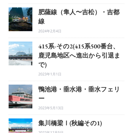
肥薩線（隼人〜吉松）・吉都
線
2024年2月4日
415系-その2(415系500番台、
鹿児島地区へ進出から引退ま
で)
2023年1月1日
鴨池港・垂水港・垂水フェリ
ー
2023年5月13日
集川橋梁Ⅰ(秋編その1)
2022年12月5日