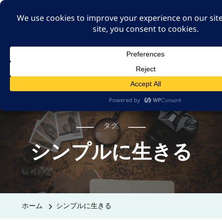
A GUT FEELING 7TH
EDITION
身近な旅の記録や記憶、たまには思ったことも残そ
う。
タグ
シンプルに生きる
ホーム
シンプルに生きる