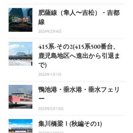
肥薩線（隼人〜吉松）・吉都
線
2024年2月4日
415系-その2(415系500番台、
鹿児島地区へ進出から引退ま
で)
2023年1月1日
鴨池港・垂水港・垂水フェリ
ー
2023年5月13日
集川橋梁Ⅰ(秋編その1)