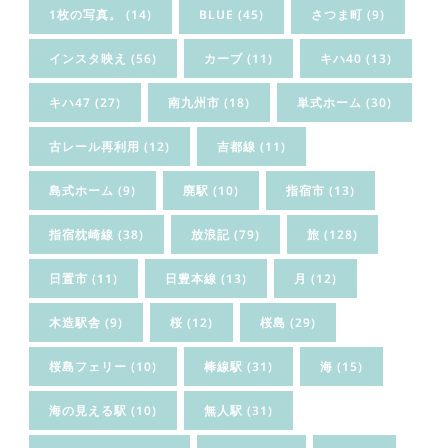
1枚の写真。
(14)
BLUE
(45)
さつま町
(9)
インスタ映え
(56)
カーブ
(11)
キハ40
(13)
キハ47
(27)
南九州市
(18)
単式ホーム
(30)
古レール再利用
(12)
吉都線
(11)
島式ホーム
(9)
廃駅
(10)
指宿市
(13)
指宿枕崎線
(38)
放浪記
(79)
旅
(128)
日置市
(11)
日豊本線
(13)
月
(12)
木造駅舎
(9)
桜
(12)
桜島
(29)
桜島フェリー
(10)
棒線駅
(31)
海
(15)
海の見える駅
(10)
無人駅
(31)