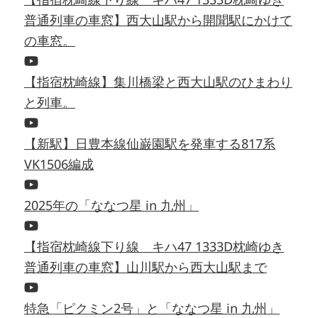
普通列車の車窓】西大山駅から開聞駅にかけて
の車窓。
【指宿枕崎線】集川橋梁と西大山駅のひまわり
と列車。
【新駅】日豊本線仙巌園駅を発車する817系
VK1506編成
2025年の「ななつ星 in 九州」
【指宿枕崎線下り線 キハ47 1333D枕崎ゆき
普通列車の車窓】山川駅から西大山駅まで
特急「ピクミン2号」と「ななつ星 in 九州」