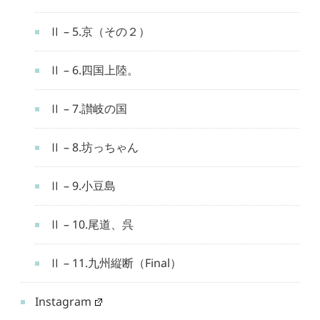
Ⅱ – 5.京（その２）
Ⅱ – 6.四国上陸。
Ⅱ – 7.讃岐の国
Ⅱ – 8.坊っちゃん
Ⅱ – 9.小豆島
Ⅱ – 10.尾道、呉
Ⅱ – 11.九州縦断（Final）
Instagram