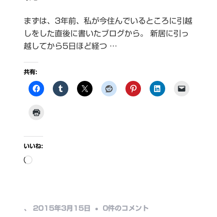
まずは、3年前、私が今住んでいるところに引越
しをした直後に書いたブログから。 新居に引っ
越してから5日ほど経つ …
共有:
いいね:
読
み
込
み
シ
、
2015年3月15日
0件のコメント
中…