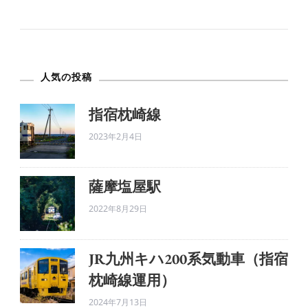
プ
ル
に
人気の投稿
生
き
指宿枕崎線
る。
2023年2月4日
へ
の
薩摩塩屋駅
2022年8月29日
JR九州キハ200系気動車（指宿
枕崎線運用）
2024年7月13日