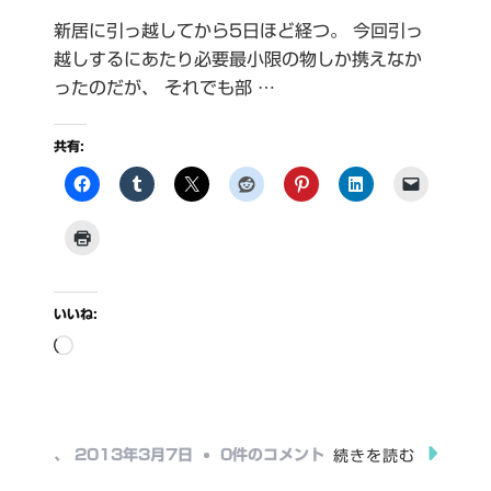
新居に引っ越してから5日ほど経つ。 今回引っ
越しするにあたり必要最小限の物しか携えなか
ったのだが、 それでも部 …
共有:
いいね:
読
み
込
み
シ
、
2013年3月7日
0件のコメント
続きを読む
中…
ン