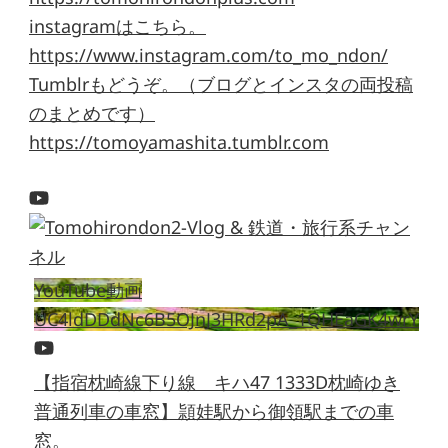
instagramはこちら。
https://www.instagram.com/to_mo_ndon/
Tumblrもどうぞ。（ブログとインスタの両投稿
のまとめです）
https://tomoyamashita.tumblr.com
YouTube動画
UC4ldDDdNc6B5OJnJ3HRd2pA_1QHEaGK4wrY
【指宿枕崎線下り線 キハ47 1333D枕崎ゆき
普通列車の車窓】頴娃駅から御領駅までの車
窓。