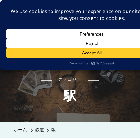
A GUT FEELING 7TH
EDITION
身近な旅の記録や記憶、たまには思ったことも残そ
う。
カテゴリー
駅
ホーム
鉄道
駅