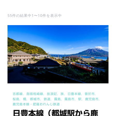
55件の結果中1〜10件を表示中
吉都線
指宿枕崎線
放浪記
旅
日豊本線
曽於市
桜島
橋
都城市
鉄道
霧島
霧島市
駅
鹿児島市
鹿児島本線・肥薩おれんじ鉄道
日豊本線（都城駅から鹿