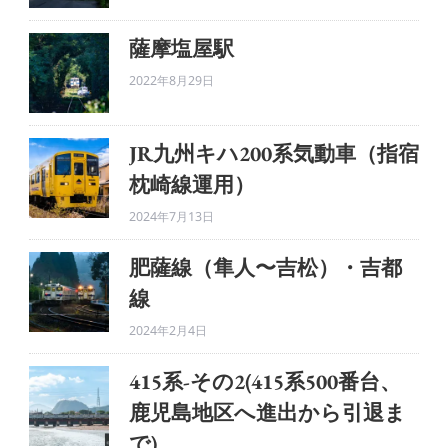
ジ
薩摩塩屋駅
送
2022年8月29日
り
JR九州キハ200系気動車（指宿
枕崎線運用）
2024年7月13日
肥薩線（隼人〜吉松）・吉都
線
2024年2月4日
415系-その2(415系500番台、
鹿児島地区へ進出から引退ま
で)