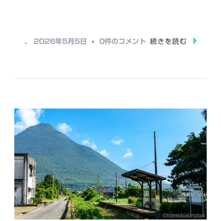
み
込
み
キ
、
2026年5月5日
0件のコメント
続きを読む
中…
ハ
40
形
&
キ
ハ
140
形
気
動
車
へ