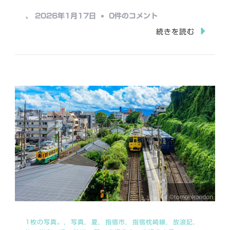
み
え
、
2026年1月17日
0件のコメント
中…
び
続きを読む
の
飯
野
駅
へ
の
1枚の写真。
写真
夏
指宿市
指宿枕崎線
放浪記