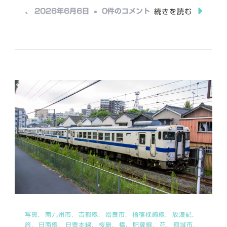
み
日
、
2026年6月6日
0件のコメント
続きを読む
中…
豊
本
線
（都
城
駅
か
ら
鹿
児
島
駅
ま
写真
南九州市
吉都線
姶良市
指宿枕崎線
放浪記
で）
旅
日南線
日豊本線
桜島
橋
肥薩線
花
都城市