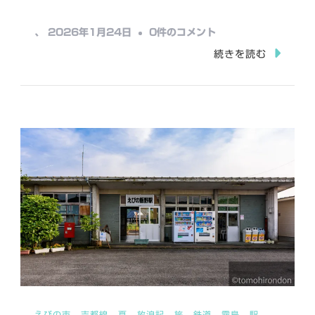
込
み
西
、
2026年1月24日
0件のコメント
中…
小
続きを読む
林
駅
へ
の
えびの市
吉都線
夏
放浪記
旅
鉄道
霧島
駅