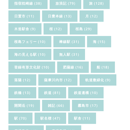
指宿枕崎線
(38)
放浪記
(79)
旅
(128)
日置市
(11)
日豊本線
(13)
月
(12)
木造駅舎
(9)
桜
(12)
桜島
(29)
桜島フェリー
(10)
棒線駅
(31)
海
(15)
海の見える駅
(10)
無人駅
(31)
登録有形文化財
(10)
肥薩線
(16)
船
(18)
落陽
(12)
薩摩川内市
(12)
軌道敷緑化
(9)
鉄橋
(13)
鉄道
(81)
鉄道遺構
(10)
開聞岳
(19)
雑記
(66)
霧島市
(17)
駅
(70)
駅名標
(47)
駅舎
(11)