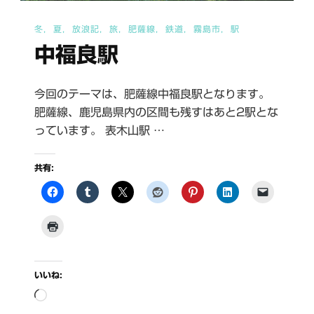
冬
夏
放浪記
旅
肥薩線
鉄道
霧島市
駅
中福良駅
今回のテーマは、肥薩線中福良駅となります。
肥薩線、鹿児島県内の区間も残すはあと2駅とな
っています。 表木山駅 …
共有:
いいね:
読