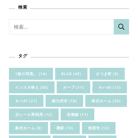
イ
検索
ブ
検
索:
タグ
1枚の写真。
(14)
BLUE
(45)
さつま町
(9)
インスタ映え
(56)
カーブ
(11)
キハ40
(13)
キハ47
(27)
南九州市
(18)
単式ホーム
(30)
古レール再利用
(12)
吉都線
(11)
島式ホーム
(9)
廃駅
(10)
指宿市
(13)