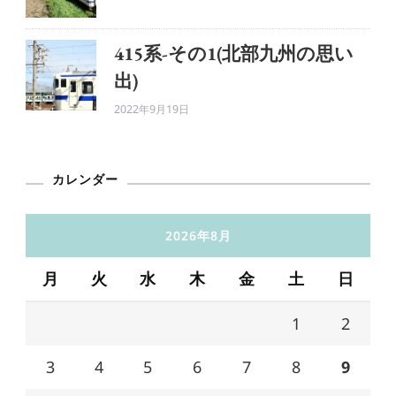
415系-その1(北部九州の思い
出)
2022年9月19日
カレンダー
2026年8月
月
火
水
木
金
土
日
1
2
3
4
5
6
7
8
9