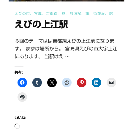
枕
えびの市
写真
吉都線
夏
放浪記
旅
街並み
駅
崎
えびの上江駅
線
特
別
今回のテーマはは吉都線えびの上江駅になりま
す。 まずは場所から。 宮崎県えびの市大字上江
運
にあります。 当駅はえ …
行)
へ
共有:
の
いいね:
読