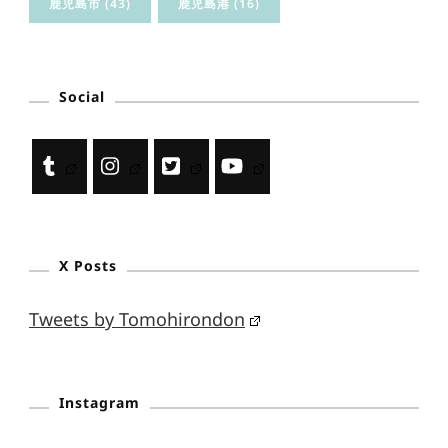
鹿児島市
(43)
鹿児島港
(16)
Social
X Posts
Tweets by Tomohirondon
Instagram