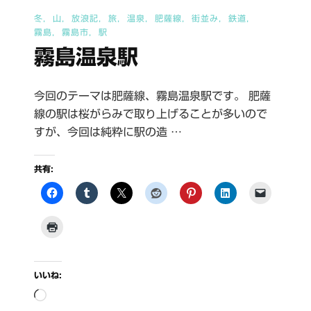
冬
山
放浪記
旅
温泉
肥薩線
街並み
鉄道
霧島
霧島市
駅
霧島温泉駅
今回のテーマは肥薩線、霧島温泉駅です。 肥薩
線の駅は桜がらみで取り上げることが多いので
すが、今回は純粋に駅の造 …
共有:
いいね:
読