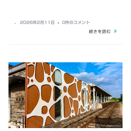
み
込
み
霧
、
2026年2月11日
0件のコメント
中…
島
続きを読む
温
泉
駅
へ
の