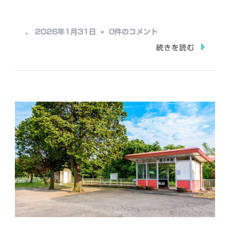
込
み
小
、
2026年1月31日
0件のコメント
中…
林
続きを読む
駅
へ
の