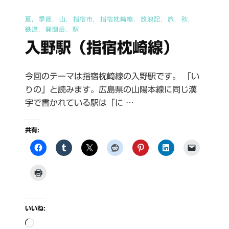
の
夏
季節
山
指宿市
指宿枕崎線
放浪記
旅
秋
鉄道
開聞岳
駅
入野駅（指宿枕崎線）
今回のテーマは指宿枕崎線の入野駅です。 「い
りの」と読みます。広島県の山陽本線に同じ漢
字で書かれている駅は「に …
共有:
いいね:
読