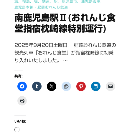
旅
桜島
橋
鉄道
駅
鹿児島市
鹿児島市電
鹿児島本線・肥薩おれんじ鉄道
南鹿児島駅Ⅱ(おれんじ食
堂指宿枕崎線特別運行)
2025年9月20日土曜日。 肥薩おれんじ鉄道の
観光列車「おれんじ食堂」が指宿枕崎線に初乗
り入れいたしました。 …
共有:
いいね:
読