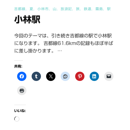
吉都線
夏
小林市
山
放浪記
旅
鉄道
霧島
駅
小林駅
今回のテーマは、引き続き吉都線の駅で小林駅
になります。 吉都線61.6kmの記録もほぼ半ば
に差し掛かります。 …
共有:
いいね:
読
み