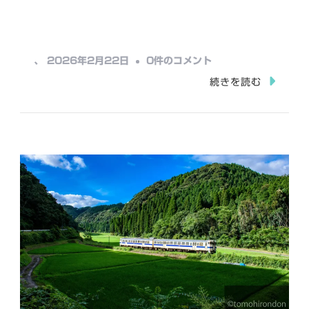
み
込
み
入
、
2026年2月22日
0件のコメント
中…
野
続きを読む
駅
（指
宿
枕
崎
線）
へ
の