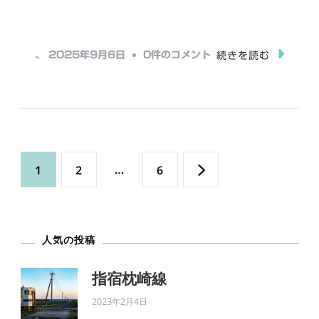
み
込
み
え
、
2025年9月6日
0件のコメント
続きを読む
中…
び
の
上
江
投
駅
固
固
…
固
1
2
6
へ
稿
の
定
定
定
の
ペ
人気の投稿
ペ
ペ
ペ
ー
ー
ー
指宿枕崎線
ー
2023年2月4日
ジ
ジ
ジ