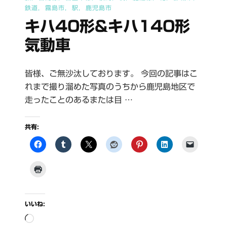
へ
鉄道
霧島市
駅
鹿児島市
の
キハ40形&キハ140形
気動車
皆様、ご無沙汰しております。 今回の記事はこ
れまで撮り溜めた写真のうちから鹿児島地区で
走ったことのあるまたは目 …
共有:
いいね:
読