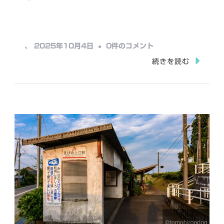
み
込
み
南
、
2025年10月4日
0件のコメント
中…
鹿
続きを読む
児
島
駅
Ⅱ(お
れ
ん
じ
食
堂
指
宿