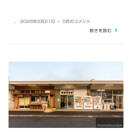
み
込
み
中
、
2026年2月21日
0件のコメント
中…
福
続きを読む
良
駅
へ
の