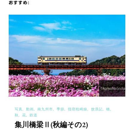
おすすめ:
ョ
ン
写真
動画
南九州市
季節
指宿枕崎線
放浪記
橋
秋
花
鉄道
集川橋梁Ⅱ(秋編その2)