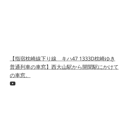
【指宿枕崎線下り線 キハ47 1333D枕崎ゆき
普通列車の車窓】西大山駅から開聞駅にかけて
の車窓。