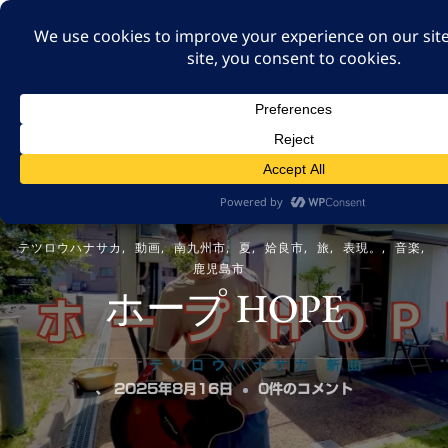
A GUT FEELING 7TH
EDITION
身近な旅の記録や記憶、たまには思ったことも残そ
う。
テツロウハナサカ
動画
南九州市
夏
姶良市
旅
表現。
音楽
鹿児島市
ホープ HOPE
ホ
、
2025年8月16日
0件のコメント
ー
プ