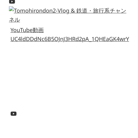
YouTube動画
UC4ldDDdNc6B5OJnJ3HRd2pA_1QHEaGK4wrY