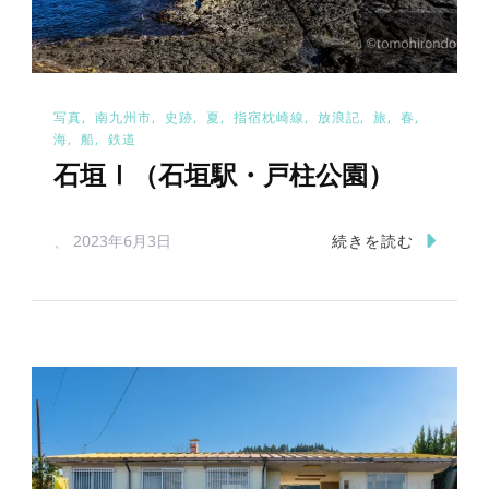
写真
南九州市
史跡
夏
指宿枕崎線
放浪記
旅
春
海
船
鉄道
石垣Ⅰ（石垣駅・戸柱公園）
続きを読む
、
2023年6月3日