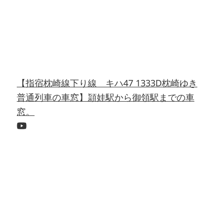
【指宿枕崎線下り線 キハ47 1333D枕崎ゆき
普通列車の車窓】頴娃駅から御領駅までの車
窓。