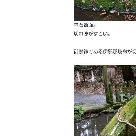
神石断面。
切れ味がすごい。
御祭神である伊邪那岐命が