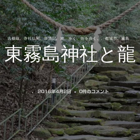
吉都線
寺社仏閣
放浪記
旅
歩く
街を歩く。
都城市
霧島
東霧島神社と龍
東
、
2016年4月2日
0件のコメント
霧
島
神
社
と