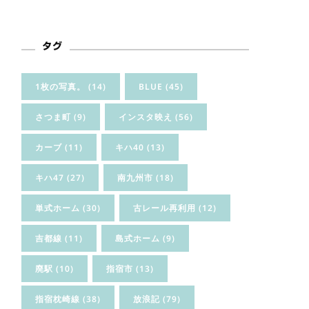
タグ
1枚の写真。
(14)
BLUE
(45)
さつま町
(9)
インスタ映え
(56)
カーブ
(11)
キハ40
(13)
キハ47
(27)
南九州市
(18)
単式ホーム
(30)
古レール再利用
(12)
吉都線
(11)
島式ホーム
(9)
廃駅
(10)
指宿市
(13)
指宿枕崎線
(38)
放浪記
(79)