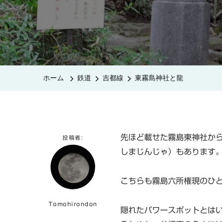
ホーム
鉄道
吉都線
東霧島神社と龍
先ほど載せた霧島東神社か
投稿者:
しまじんじゃ）もあります
こちらも霧島六所権現のひ
Tomohirondon
隠れたパワースポットとは