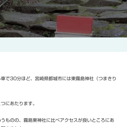
龍
へ
の
ら車で30分ほど、宮崎県都城市には東霧島神社（つまきり
。
とつにあたります。
いうものの、霧島東神社に比べアクセスが良いところにあ