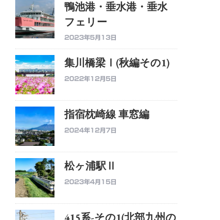
鴨池港・垂水港・垂水
フェリー
2023年5月13日
集川橋梁Ⅰ(秋編その1)
2022年12月5日
指宿枕崎線 車窓編
2024年12月7日
松ヶ浦駅Ⅱ
2023年4月15日
415系-その1(北部九州の