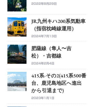
2022年8月29日
JR九州キハ200系気動車
（指宿枕崎線運用）
2024年7月13日
肥薩線（隼人〜吉
松）・吉都線
2024年2月4日
415系-その2(415系500番
台、鹿児島地区へ進出
から引退まで)
2023年1月1日