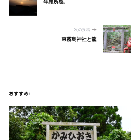
年頭所感。
稿
ナ
次の投稿
ビ
東霧島神社と龍
ゲ
ー
シ
おすすめ:
ョ
ン