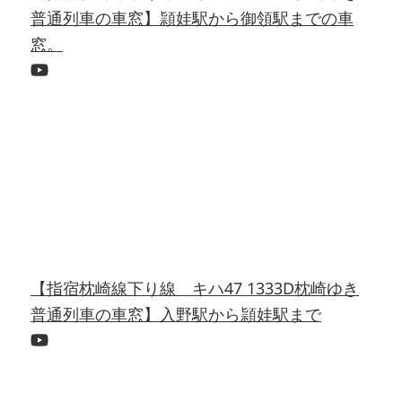
普通列車の車窓】頴娃駅から御領駅までの車
窓。
【指宿枕崎線下り線 キハ47 1333D枕崎ゆき
普通列車の車窓】入野駅から頴娃駅まで