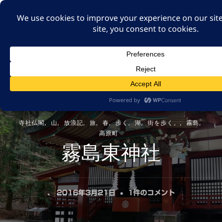
A GUT FEELING 7TH
EDITION
身近な旅の記録や記憶、たまには思ったことも残そ
う。
寺社仏閣
山
放浪記
旅
春
歩く
湖
街を歩く。
霧島
高原町
霧島東神社
霧
、
2016年3月21日
1件のコメント
島
東