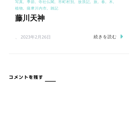
写真
季節
寺社仏閣
市町村別
放浪記
旅
春
木
植物
薩摩川内市
雑記
藤川天神
続きを読む
、
2023年2月26日
コメントを残す