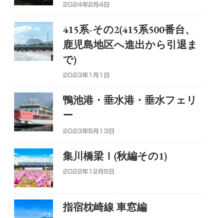
2024年2月4日
415系-その2(415系500番台、
鹿児島地区へ進出から引退ま
で)
2023年1月1日
鴨池港・垂水港・垂水フェリ
ー
2023年5月13日
集川橋梁Ⅰ(秋編その1)
2022年12月5日
指宿枕崎線 車窓編