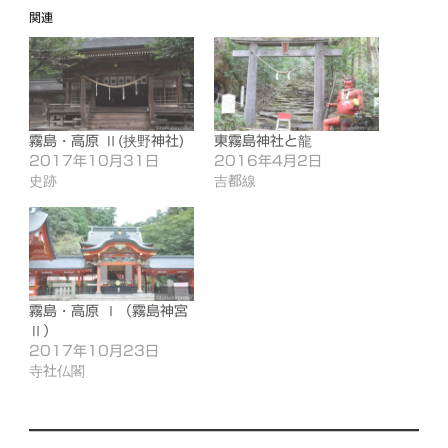
み
関連
中…
霧島・高原 Ⅱ(挟野神社)
東霧島神社と龍
2017年10月31日
2016年4月2日
史跡
吉都線
霧島・高原 Ⅰ（霧島神宮
Ⅱ）
2017年10月23日
寺社仏閣