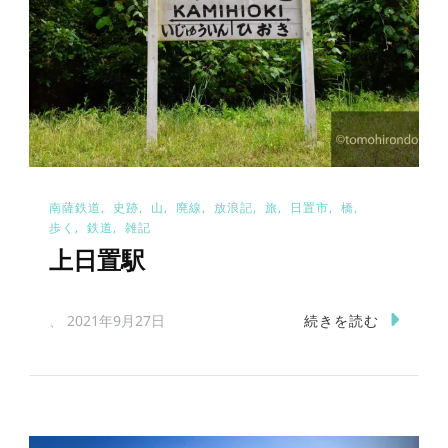
南薩鉄道
史跡
山
廃線
放浪記
旅
日置市
橋
歩く
鉄道
雑記
上日置駅
続きを読む
、
2021年9月27日