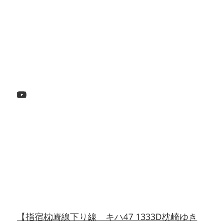
【指宿枕崎線下り線 キハ47 1333D枕崎ゆき