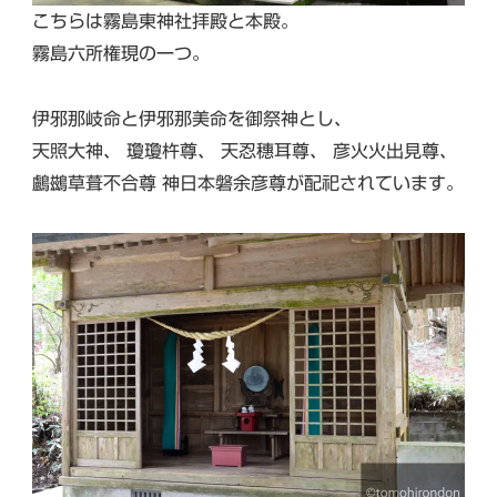
こちらは霧島東神社拝殿と本殿。
霧島六所権現の一つ。
伊邪那岐命と伊邪那美命を御祭神とし、
天照大神、 瓊瓊杵尊、 天忍穗耳尊、 彦火火出見尊、
鸕鷀草葺不合尊 神日本磐余彦尊が配祀されています。