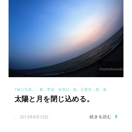
1枚の写真。
夏
季節
放浪記
旅
日置市
星
海
太陽と月を閉じ込める。
続きを読む
、
2013年8月15日