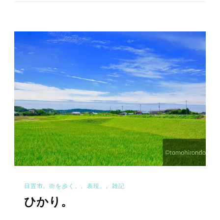
日置市
街を歩く。
表現。
雑記
ひかり。