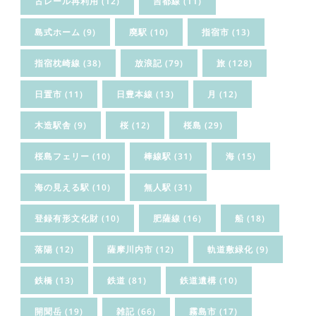
古レール再利用
(12)
吉都線
(11)
島式ホーム
(9)
廃駅
(10)
指宿市
(13)
指宿枕崎線
(38)
放浪記
(79)
旅
(128)
日置市
(11)
日豊本線
(13)
月
(12)
木造駅舎
(9)
桜
(12)
桜島
(29)
桜島フェリー
(10)
棒線駅
(31)
海
(15)
海の見える駅
(10)
無人駅
(31)
登録有形文化財
(10)
肥薩線
(16)
船
(18)
落陽
(12)
薩摩川内市
(12)
軌道敷緑化
(9)
鉄橋
(13)
鉄道
(81)
鉄道遺構
(10)
開聞岳
(19)
雑記
(66)
霧島市
(17)