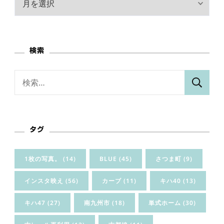
ー
カ
イ
検索
ブ
検
索:
タグ
1枚の写真。
(14)
BLUE
(45)
さつま町
(9)
インスタ映え
(56)
カーブ
(11)
キハ40
(13)
キハ47
(27)
南九州市
(18)
単式ホーム
(30)