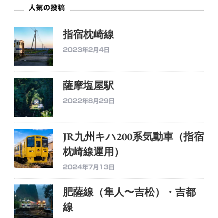
人気の投稿
指宿枕崎線
2023年2月4日
薩摩塩屋駅
2022年8月29日
JR九州キハ200系気動車（指宿
枕崎線運用）
2024年7月13日
肥薩線（隼人〜吉松）・吉都
線