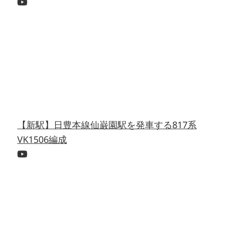
【新駅】日豊本線仙巌園駅を発車する817系
VK1506編成