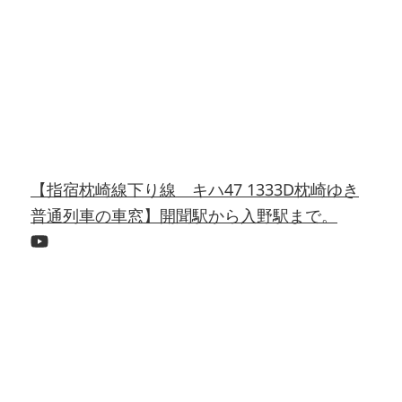
【指宿枕崎線下り線 キハ47 1333D枕崎ゆき
普通列車の車窓】開聞駅から入野駅まで。