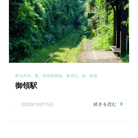
南九州市
夏
指宿枕崎線
放浪記
旅
鉄道
御領駅
続きを読む
、
2022年10月15日