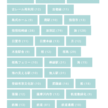
古レール再利用
(12)
吉都線
(11)
島式ホーム
(9)
廃駅
(10)
指宿市
(13)
指宿枕崎線
(38)
放浪記
(79)
旅
(128)
日置市
(11)
日豊本線
(13)
月
(12)
木造駅舎
(9)
桜
(12)
桜島
(29)
桜島フェリー
(10)
棒線駅
(31)
海
(15)
海の見える駅
(10)
無人駅
(31)
登録有形文化財
(10)
肥薩線
(16)
船
(18)
落陽
(12)
薩摩川内市
(12)
軌道敷緑化
(9)
鉄橋
(13)
鉄道
(81)
鉄道遺構
(10)