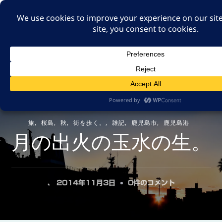
A GUT FEELING 7TH
EDITION
身近な旅の記録や記憶、たまには思ったことも残そ
う。
旅
桜島
秋
街を歩く。
雑記
鹿児島市
鹿児島港
月の出火の玉水の生。
月
、
2014年11月3日
0件のコメント
の
出