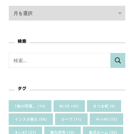
ア
ー
カ
イ
検索
ブ
検
索:
タグ
1枚の写真。
(14)
BLUE
(45)
さつま町
(9)
インスタ映え
(56)
カーブ
(11)
キハ40
(13)
キハ47
(27)
南九州市
(18)
単式ホーム
(30)