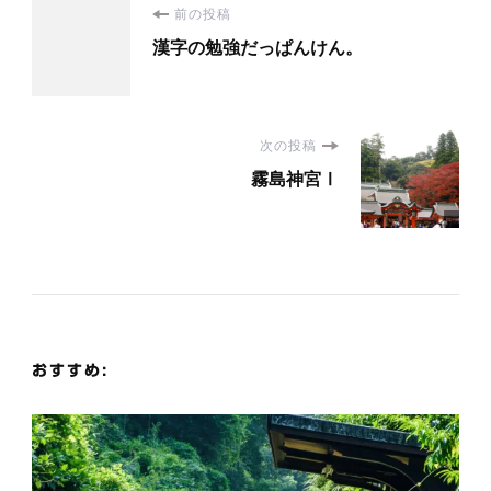
投
前の投稿
漢字の勉強だっぱんけん。
稿
ナ
次の投稿
ビ
霧島神宮Ⅰ
ゲ
ー
シ
おすすめ:
ョ
ン