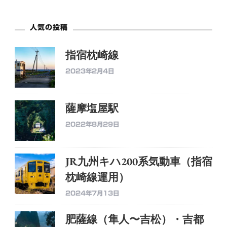
人気の投稿
指宿枕崎線
2023年2月4日
薩摩塩屋駅
2022年8月29日
JR九州キハ200系気動車（指宿
枕崎線運用）
2024年7月13日
肥薩線（隼人〜吉松）・吉都