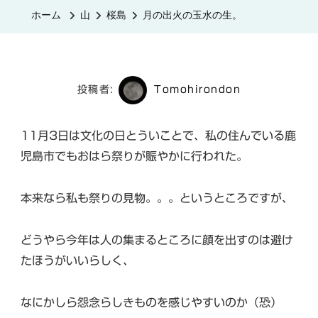
火
ホーム
山
桜島
月の出火の玉水の生。
の
玉
水
の
投稿者:
Tomohirondon
生。
へ
11月3日は文化の日とういことで、私の住んでいる鹿
の
児島市でもおはら祭りが賑やかに行われた。
本来なら私も祭りの見物。。。というところですが、
どうやら今年は人の集まるところに顔を出すのは避け
たほうがいいらしく、
なにかしら怨念らしきものを感じやすいのか（恐）