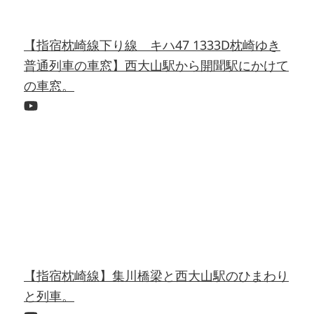
【指宿枕崎線下り線 キハ47 1333D枕崎ゆき
普通列車の車窓】西大山駅から開聞駅にかけて
の車窓。
【指宿枕崎線】集川橋梁と西大山駅のひまわり
と列車。