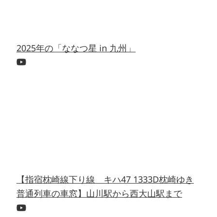
2025年の「ななつ星 in 九州」
【指宿枕崎線下り線 キハ47 1333D枕崎ゆき
普通列車の車窓】山川駅から西大山駅まで