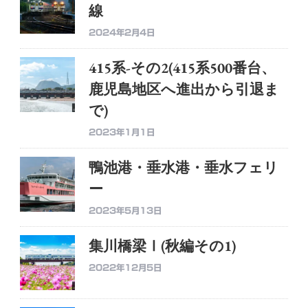
線
2024年2月4日
415系-その2(415系500番台、
鹿児島地区へ進出から引退ま
で)
2023年1月1日
鴨池港・垂水港・垂水フェリ
ー
2023年5月13日
集川橋梁Ⅰ(秋編その1)
2022年12月5日