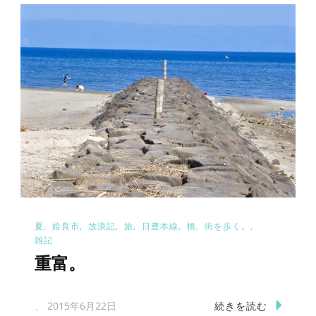
夏
姶良市
放浪記
旅
日豊本線
橋
街を歩く。
雑記
重富。
続きを読む
、
2015年6月22日