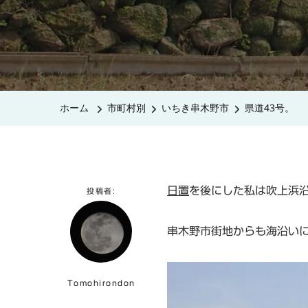
ホーム
市町村別
いちき串木野市
県道43号。
日置
を後にした私は吹上浜
投稿者:
串木野市街地からも海沿い
Tomohirondon