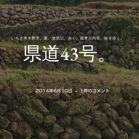
いちき串木野市
夏
放浪記
歩く
薩摩川内市
街を歩く。
県道43号。
県
、
2014年6月10日
1件のコメント
道
43
号。
へ
の