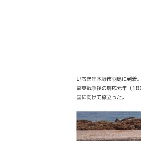
いちき串木野市羽島に到着
薩英戦争後の慶応元年（18
国に向けて旅立った。