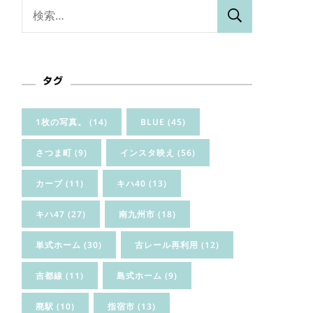
検
索:
タグ
1枚の写真。
(14)
BLUE
(45)
さつま町
(9)
インスタ映え
(56)
カーブ
(11)
キハ40
(13)
キハ47
(27)
南九州市
(18)
単式ホーム
(30)
古レール再利用
(12)
吉都線
(11)
島式ホーム
(9)
廃駅
(10)
指宿市
(13)