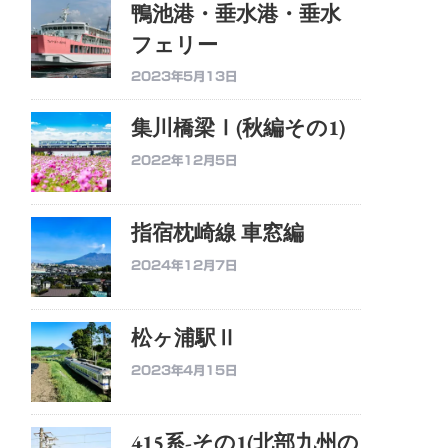
鴨池港・垂水港・垂水
フェリー
2023年5月13日
集川橋梁Ⅰ(秋編その1)
2022年12月5日
指宿枕崎線 車窓編
2024年12月7日
松ヶ浦駅Ⅱ
2023年4月15日
415系-その1(北部九州の