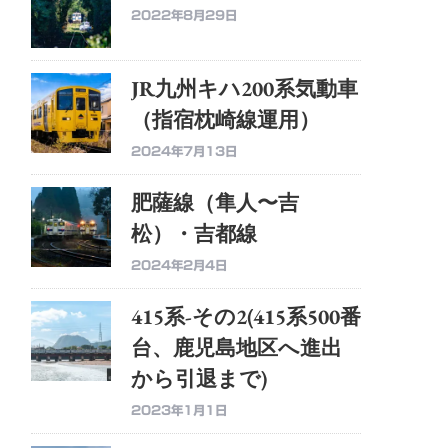
2022年8月29日
JR九州キハ200系気動車
（指宿枕崎線運用）
2024年7月13日
肥薩線（隼人〜吉
松）・吉都線
2024年2月4日
415系-その2(415系500番
台、鹿児島地区へ進出
から引退まで)
2023年1月1日