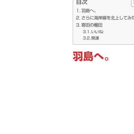
目次
羽島へ。
さらに海岸線を北上してみ
寄田の棚田
いいね:
関連
羽島へ。