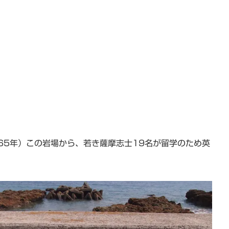
。
65年）この岩場から、若き薩摩志士19名が留学のため英