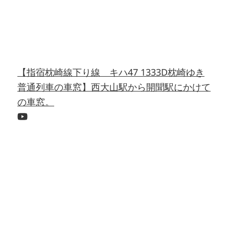
【指宿枕崎線下り線 キハ47 1333D枕崎ゆき
普通列車の車窓】西大山駅から開聞駅にかけて
の車窓。