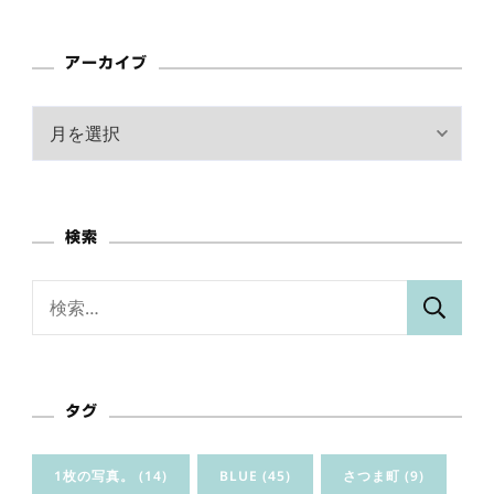
アーカイブ
ア
ー
カ
イ
検索
ブ
検
索:
タグ
1枚の写真。
(14)
BLUE
(45)
さつま町
(9)