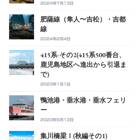
2024年7月13日
肥薩線（隼人〜吉松）・吉都
線
2024年2月4日
415系-その2(415系500番台、
鹿児島地区へ進出から引退ま
で)
2023年1月1日
鴨池港・垂水港・垂水フェリ
ー
2023年5月13日
集川橋梁Ⅰ(秋編その1)