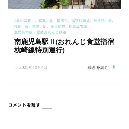
1枚の写真。
写真
夏
指宿市
指宿枕崎線
放浪記
旅
桜島
橋
鉄道
駅
鹿児島市
鹿児島市電
鹿児島本線・肥薩おれんじ鉄道
南鹿児島駅Ⅱ(おれんじ食堂指宿
枕崎線特別運行)
続きを読む
、
2025年10月4日
コメントを残す