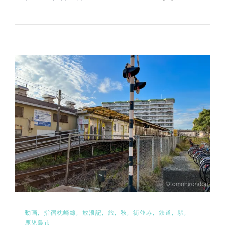
動画
指宿枕崎線
放浪記
旅
秋
街並み
鉄道
駅
鹿児島市