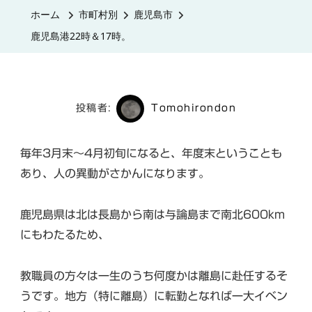
港
ホーム
市町村別
鹿児島市
22
鹿児島港22時＆17時。
時
＆
17
時。
投稿者:
Tomohirondon
へ
の
毎年3月末〜4月初旬になると、年度末ということも
あり、人の異動がさかんになります。
鹿児島県は北は長島から南は与論島まで南北600km
にもわたるため、
教職員の方々は一生のうち何度かは離島に赴任するそ
うです。地方（特に離島）に転勤となれば一大イベン