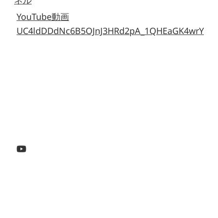
YouTube動画
UC4ldDDdNc6B5OJnJ3HRd2pA_1QHEaGK4wrY