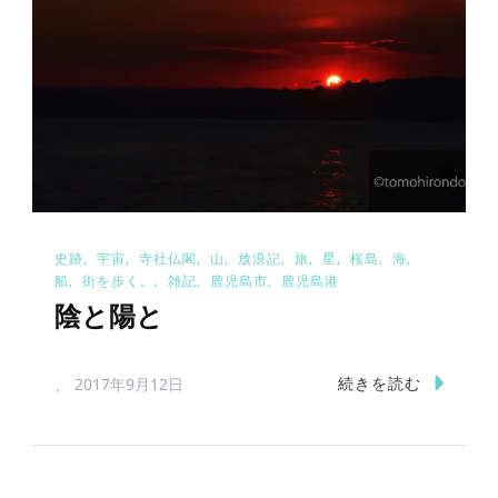
史跡
宇宙
寺社仏閣
山
放浪記
旅
星
桜島
海
船
街を歩く。
雑記
鹿児島市
鹿児島港
陰と陽と
続きを読む
、
2017年9月12日