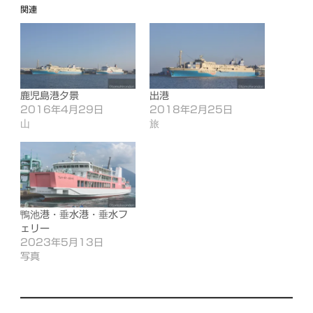
み
関連
中…
鹿児島港夕景
出港
2016年4月29日
2018年2月25日
山
旅
鴨池港・垂水港・垂水フ
ェリー
2023年5月13日
写真