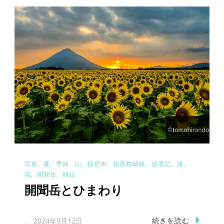
写真
夏
季節
山
指宿市
指宿枕崎線
放浪記
旅
花
開聞岳
雑記
開聞岳とひまわり
続きを読む
、
2024年9月12日