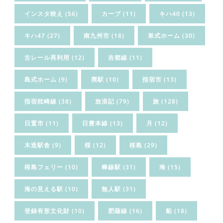
インスタ映え
(56)
カーブ
(11)
キハ40
(13)
キハ47
(27)
南九州市
(18)
単式ホーム
(30)
古レール再利用
(12)
吉都線
(11)
島式ホーム
(9)
廃駅
(10)
指宿市
(13)
指宿枕崎線
(38)
放浪記
(79)
旅
(128)
日置市
(11)
日豊本線
(13)
月
(12)
木造駅舎
(9)
桜
(12)
桜島
(29)
桜島フェリー
(10)
棒線駅
(31)
海
(15)
海の見える駅
(10)
無人駅
(31)
登録有形文化財
(10)
肥薩線
(16)
船
(18)