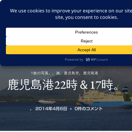
A GUT FEELING 7TH
EDITION
身近な旅の記録や記憶、たまには思ったことも残そ
う。
1枚の写真。
旅
鹿児島市
鹿児島港
鹿児島港22時＆17時。
鹿
、
2014年4月6日
0件のコメント
児
島