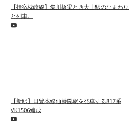
【指宿枕崎線】集川橋梁と西大山駅のひまわり
と列車。
【新駅】日豊本線仙巌園駅を発車する817系
VK1506編成