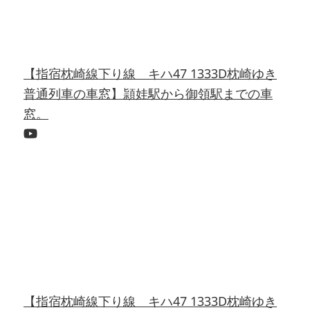
【指宿枕崎線下り線 キハ47 1333D枕崎ゆき
普通列車の車窓】頴娃駅から御領駅までの車
窓。
【指宿枕崎線下り線 キハ47 1333D枕崎ゆき