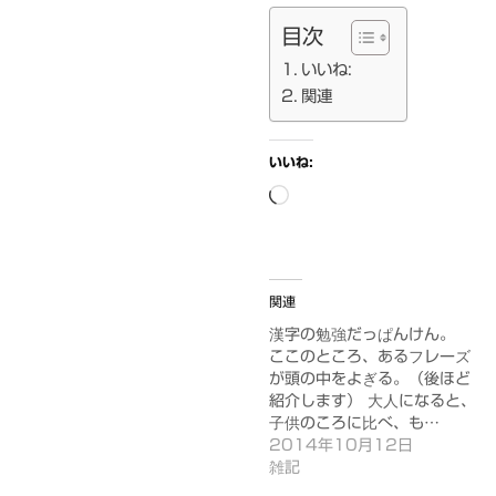
目次
いいね:
関連
いいね:
読
み
込
み
関連
中…
漢字の勉強だっぱんけん。
ここのところ、あるフレーズ
が頭の中をよぎる。（後ほど
紹介します） 大人になると、
子供のころに比べ、も…
2014年10月12日
雑記