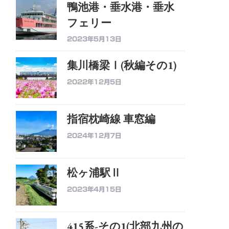
鴨池港・垂水港・垂水
フェリー
2023年5月13日
集川橋梁Ⅰ(秋編その1)
2022年12月5日
指宿枕崎線 車窓編
2024年12月7日
松ヶ浦駅Ⅱ
2023年4月15日
415系-その1(北部九州の