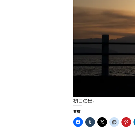
初日の出。
共有: