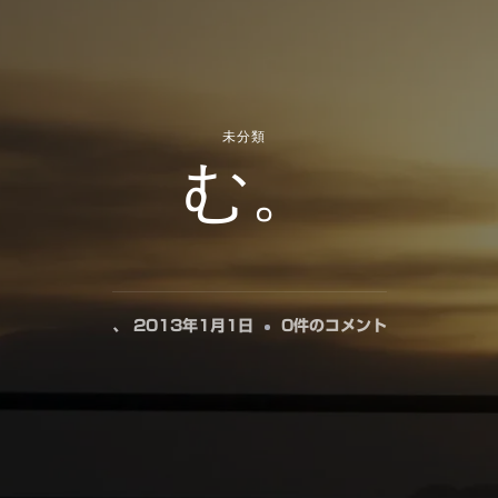
未分類
む。
む。
、
2013年1月1日
0件のコメント
へ
の