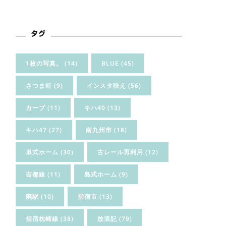
タグ
1枚の写真。
(14)
BLUE
(45)
さつま町
(9)
インスタ映え
(56)
カーブ
(11)
キハ40
(13)
キハ47
(27)
南九州市
(18)
単式ホーム
(30)
古レール再利用
(12)
吉都線
(11)
島式ホーム
(9)
廃駅
(10)
指宿市
(13)
指宿枕崎線
(38)
放浪記
(79)