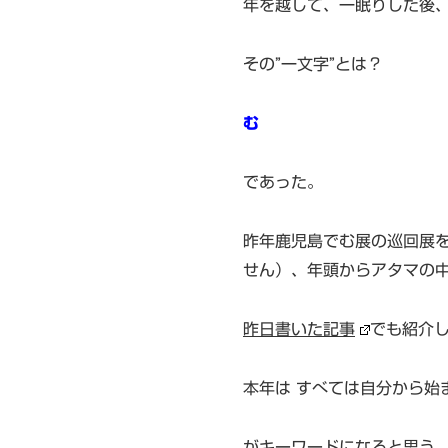
年を越して、一眠りした後
その”一文字”とは？
む
であった。
昨年鹿児島でむ展の巡回展
せん）、年頭からアタマの中
昨日書いた記事
でも紹介
本年は すべては自分から始
がキーワードになると思う