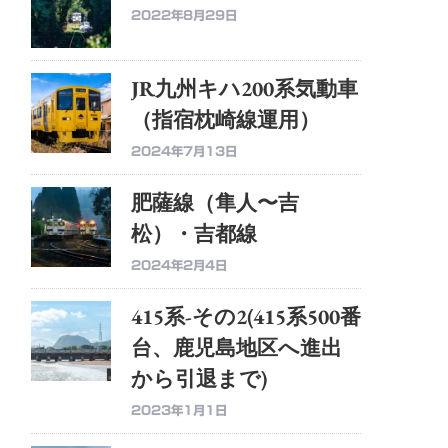
2022年8月29日
JR九州キハ200系気動車
（指宿枕崎線運用）
2024年7月13日
肥薩線（隼人〜吉
松）・吉都線
2024年2月4日
415系-その2(415系500番
台、鹿児島地区へ進出
から引退まで)
2023年1月1日