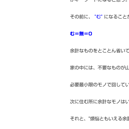
その前に、
”む”
になること
む＝無＝0
余計なものをとことん省い
家の中には、不要なものが
必要最小限のモノで回して
次に住む所に余計なモノは
それと、”煩悩ともいえる余