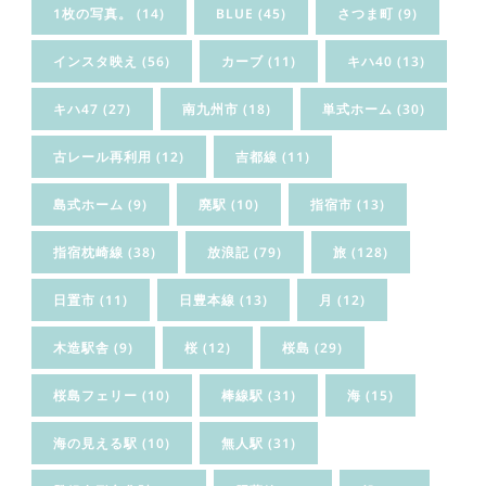
1枚の写真。
(14)
BLUE
(45)
さつま町
(9)
インスタ映え
(56)
カーブ
(11)
キハ40
(13)
キハ47
(27)
南九州市
(18)
単式ホーム
(30)
古レール再利用
(12)
吉都線
(11)
島式ホーム
(9)
廃駅
(10)
指宿市
(13)
指宿枕崎線
(38)
放浪記
(79)
旅
(128)
日置市
(11)
日豊本線
(13)
月
(12)
木造駅舎
(9)
桜
(12)
桜島
(29)
桜島フェリー
(10)
棒線駅
(31)
海
(15)
海の見える駅
(10)
無人駅
(31)