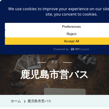
A GUT FEELING 7TH
EDITION
身近な旅の記録や記憶、たまには思ったことも残そ
う。
タグ
鹿児島市営バス
ホーム
鹿児島市営バス