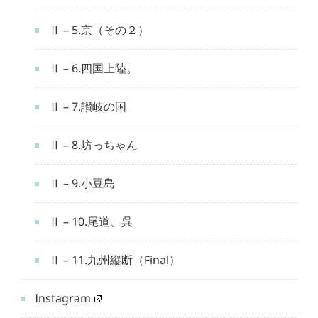
Ⅱ – 5.京（その２）
Ⅱ – 6.四国上陸。
Ⅱ – 7.讃岐の国
Ⅱ – 8.坊っちゃん
Ⅱ – 9.小豆島
Ⅱ – 10.尾道、呉
Ⅱ – 11.九州縦断（Final）
Instagram