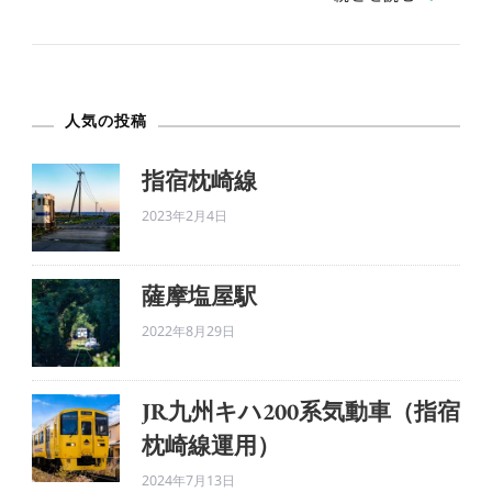
ん
ぐ
わ
人気の投稿
ら
ば
指宿枕崎線
し。
2023年2月4日
へ
の
薩摩塩屋駅
2022年8月29日
JR九州キハ200系気動車（指宿
枕崎線運用）
2024年7月13日