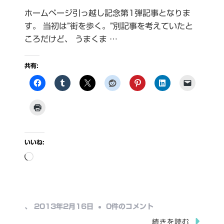
ホームページ引っ越し記念第1弾記事となりま
す。 当初は”街を歩く。”別記事を考えていたと
ころだけど、 うまくま …
共有:
いいね:
読
み
込
み
ぐ
、
2013年2月16日
0件のコメント
中…
わ
続きを読む