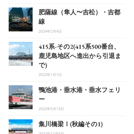
肥薩線（隼人〜吉松）・吉都
線
2024年2月4日
415系-その2(415系500番台、
鹿児島地区へ進出から引退ま
で)
2023年1月1日
鴨池港・垂水港・垂水フェリ
ー
2023年5月13日
集川橋梁Ⅰ(秋編その1)
2022年12月5日