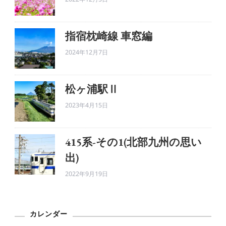
指宿枕崎線 車窓編
2024年12月7日
松ヶ浦駅Ⅱ
2023年4月15日
415系-その1(北部九州の思い
出)
2022年9月19日
カレンダー