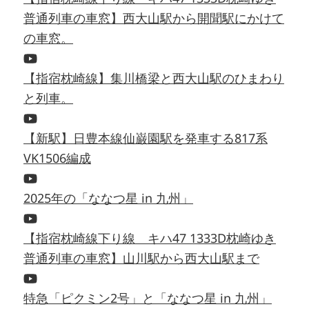
普通列車の車窓】西大山駅から開聞駅にかけて
の車窓。
【指宿枕崎線】集川橋梁と西大山駅のひまわり
と列車。
【新駅】日豊本線仙巌園駅を発車する817系
VK1506編成
2025年の「ななつ星 in 九州」
【指宿枕崎線下り線 キハ47 1333D枕崎ゆき
普通列車の車窓】山川駅から西大山駅まで
特急「ピクミン2号」と「ななつ星 in 九州」