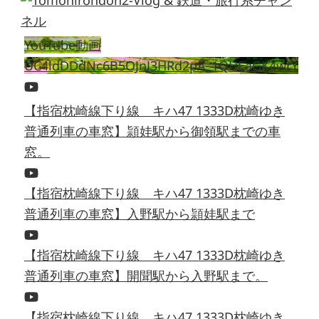
YouTube動画
UC4ldDDdNc6B5OJnJ3HRd2pA_1QHEaGK4wrY
【指宿枕崎線下り線 キハ47 1333D枕崎ゆき
普通列車の車窓】頴娃駅から御領駅までの車
窓。
【指宿枕崎線下り線 キハ47 1333D枕崎ゆき
普通列車の車窓】入野駅から頴娃駅まで
【指宿枕崎線下り線 キハ47 1333D枕崎ゆき
普通列車の車窓】開聞駅から入野駅まで。
【指宿枕崎線下り線 キハ47 1333D枕崎ゆき