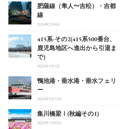
肥薩線（隼人〜吉松）・吉都
線
2024年2月4日
415系-その2(415系500番台、
鹿児島地区へ進出から引退ま
で)
2023年1月1日
鴨池港・垂水港・垂水フェリ
ー
2023年5月13日
集川橋梁Ⅰ(秋編その1)
2022年12月5日