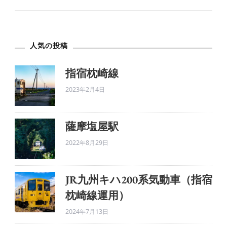
と
月
を
人気の投稿
閉
じ
指宿枕崎線
込
2023年2月4日
め
る。
へ
薩摩塩屋駅
の
2022年8月29日
JR九州キハ200系気動車（指宿
枕崎線運用）
2024年7月13日