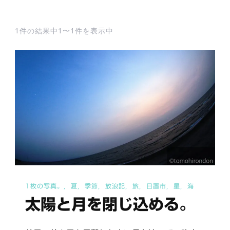
1件の結果中1〜1件を表示中
1枚の写真。
夏
季節
放浪記
旅
日置市
星
海
太陽と月を閉じ込める。