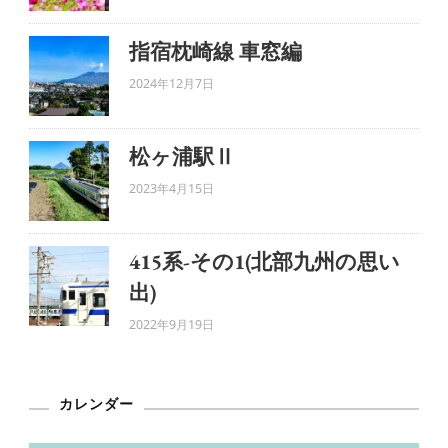
指宿枕崎線 車窓編
2024年12月7日
松ヶ浦駅Ⅱ
2023年4月15日
415系-その1(北部九州の思い
出)
2022年9月19日
カレンダー