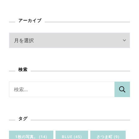
アーカイブ
ア
ー
カ
イ
検索
ブ
検
索:
タグ
1枚の写真。
(14)
BLUE
(45)
さつま町
(9)