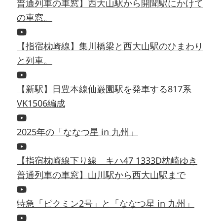
普通列車の車窓】西大山駅から開聞駅にかけて
の車窓。
【指宿枕崎線】集川橋梁と西大山駅のひまわり
と列車。
【新駅】日豊本線仙巌園駅を発車する817系
VK1506編成
2025年の「ななつ星 in 九州」
【指宿枕崎線下り線 キハ47 1333D枕崎ゆき
普通列車の車窓】山川駅から西大山駅まで
特急「ピクミン2号」と「ななつ星 in 九州」