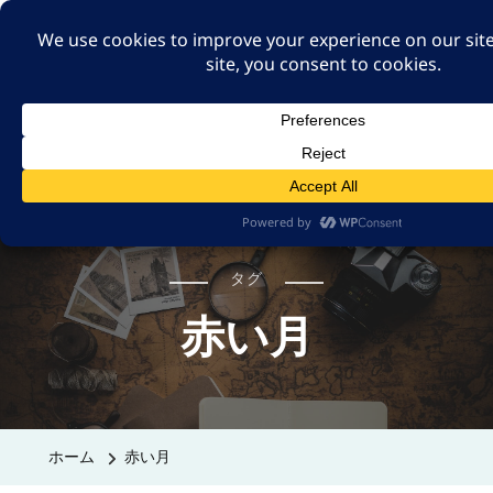
A GUT FEELING 7TH
EDITION
身近な旅の記録や記憶、たまには思ったことも残そ
う。
タグ
赤い月
ホーム
赤い月