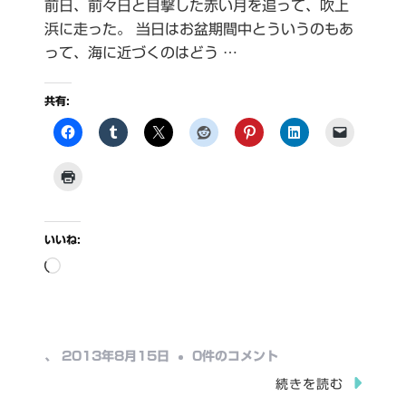
前日、前々日と目撃した赤い月を追って、吹上
浜に走った。 当日はお盆期間中とういうのもあ
って、海に近づくのはどう …
共有:
いいね:
読
み
込
み
太
、
2013年8月15日
0件のコメント
中…
陽
続きを読む