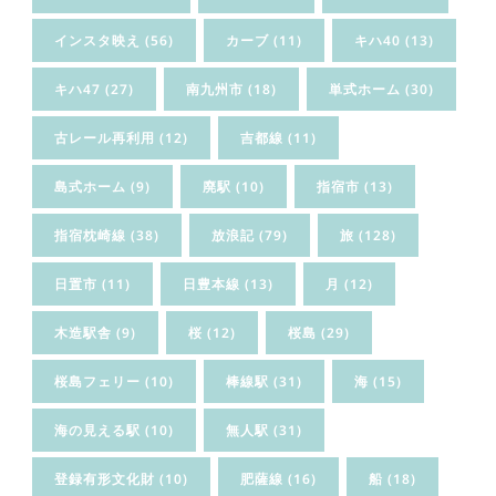
インスタ映え
(56)
カーブ
(11)
キハ40
(13)
キハ47
(27)
南九州市
(18)
単式ホーム
(30)
古レール再利用
(12)
吉都線
(11)
島式ホーム
(9)
廃駅
(10)
指宿市
(13)
指宿枕崎線
(38)
放浪記
(79)
旅
(128)
日置市
(11)
日豊本線
(13)
月
(12)
木造駅舎
(9)
桜
(12)
桜島
(29)
桜島フェリー
(10)
棒線駅
(31)
海
(15)
海の見える駅
(10)
無人駅
(31)
登録有形文化財
(10)
肥薩線
(16)
船
(18)