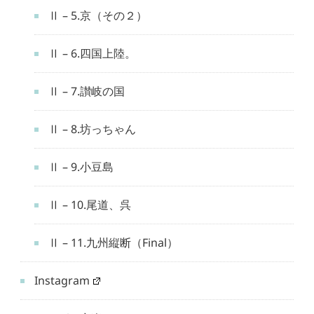
Ⅱ – 5.京（その２）
Ⅱ – 6.四国上陸。
Ⅱ – 7.讃岐の国
Ⅱ – 8.坊っちゃん
Ⅱ – 9.小豆島
Ⅱ – 10.尾道、呉
Ⅱ – 11.九州縦断（Final）
Instagram