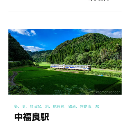
駅
（指
宿
枕
崎
線）
へ
の
冬
夏
放浪記
旅
肥薩線
鉄道
霧島市
駅
中福良駅