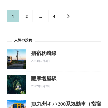
の
投
固
固
…
固
1
2
4
稿
定
定
定
の
ペ
人気の投稿
ペ
ペ
ペ
ー
ー
ー
指宿枕崎線
ー
2023年2月4日
ジ
ジ
ジ
ジ
薩摩塩屋駅
送
2022年8月29日
り
JR九州キハ200系気動車（指宿