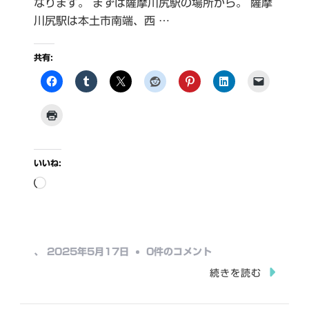
なります。 まずは薩摩川尻駅の場所から。 薩摩
川尻駅は本土市南端、西 …
共有:
いいね:
読
み
込
み
薩
、
2025年5月17日
0件のコメント
中…
摩
続きを読む
川