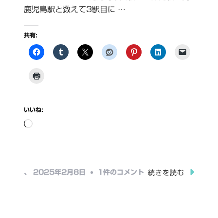
鹿児島駅と数えて3駅目に …
共有:
いいね:
読
み
込
み
宇
、
2025年2月8日
1件のコメント
続きを読む
中…
宿
駅
へ