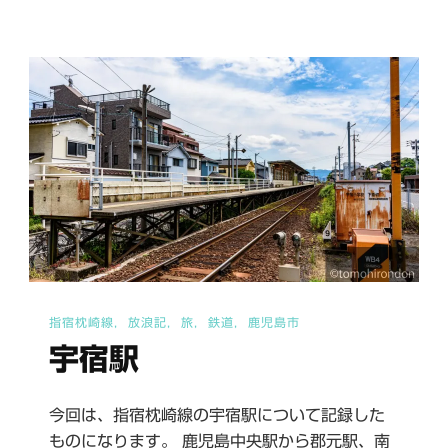
駅
Ⅰ
へ
の
指宿枕崎線
放浪記
旅
鉄道
鹿児島市
宇宿駅
今回は、指宿枕崎線の宇宿駅について記録した
ものになります。 鹿児島中央駅から郡元駅、南