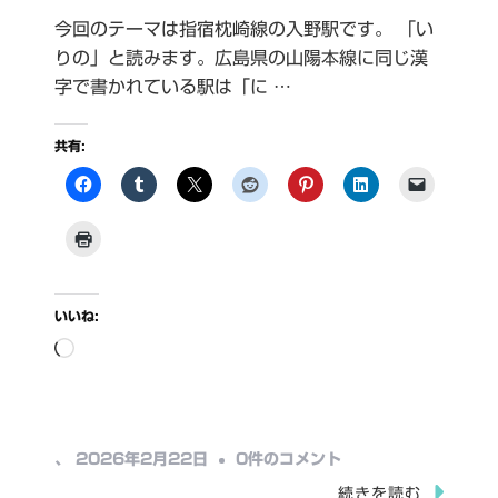
今回のテーマは指宿枕崎線の入野駅です。 「い
りの」と読みます。広島県の山陽本線に同じ漢
字で書かれている駅は「に …
共有:
いいね:
読
み
込
み
入
、
2026年2月22日
0件のコメント
中…
野
続きを読む