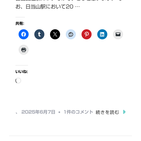
お、日当山駅において20 …
共有:
いいね:
読
み
込
み
日
、
2025年6月7日
1件のコメント
続きを読む
中…
当
山
駅・