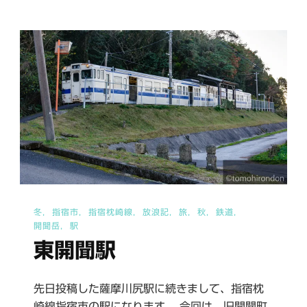
日
当
山
温
泉
Ⅰ
へ
の
冬
指宿市
指宿枕崎線
放浪記
旅
秋
鉄道
開聞岳
駅
東開聞駅
先日投稿した薩摩川尻駅に続きまして、指宿枕
崎線指宿市の駅になります。 今回は、旧開聞町