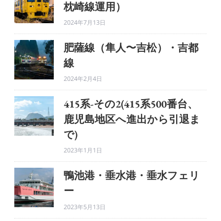
枕崎線運用）
2024年7月13日
肥薩線（隼人〜吉松）・吉都
線
2024年2月4日
415系-その2(415系500番台、
鹿児島地区へ進出から引退ま
で)
2023年1月1日
鴨池港・垂水港・垂水フェリ
ー
2023年5月13日