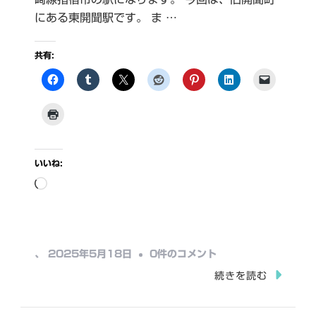
にある東開聞駅です。 ま …
共有:
いいね:
読
み
込
み
東
、
2025年5月18日
0件のコメント
中…
開
続きを読む
聞
駅