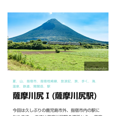
へ
の
夏
山
指宿市
指宿枕崎線
放浪記
旅
歩く
海
温泉
鉄道
開聞岳
駅
薩摩川尻Ⅰ(薩摩川尻駅)
今回は久しぶりの鹿児島市外、指宿市内の駅に