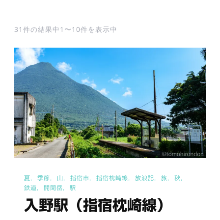
31件の結果中1〜10件を表示中
夏
季節
山
指宿市
指宿枕崎線
放浪記
旅
秋
鉄道
開聞岳
駅
入野駅（指宿枕崎線）