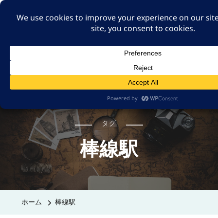
A GUT FEELING 7TH
EDITION
身近な旅の記録や記憶、たまには思ったことも残そ
う。
タグ
棒線駅
ホーム
棒線駅