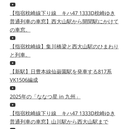
【指宿枕崎線下り線 キハ47 1333D枕崎ゆき
普通列車の車窓】西大山駅から開聞駅にかけて
の車窓。
【指宿枕崎線】集川橋梁と西大山駅のひまわり
と列車。
【新駅】日豊本線仙巌園駅を発車する817系
VK1506編成
2025年の「ななつ星 in 九州」
【指宿枕崎線下り線 キハ47 1333D枕崎ゆき
普通列車の車窓】山川駅から西大山駅まで