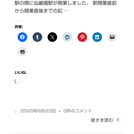
駅の間に仙巌園駅が開業しました。 駅開業直前
から開業直後までの記 …
共有:
いいね:
読
み
込
み
仙
、
2025年8月23日
0件のコメント
中…
巌
続きを読む
園