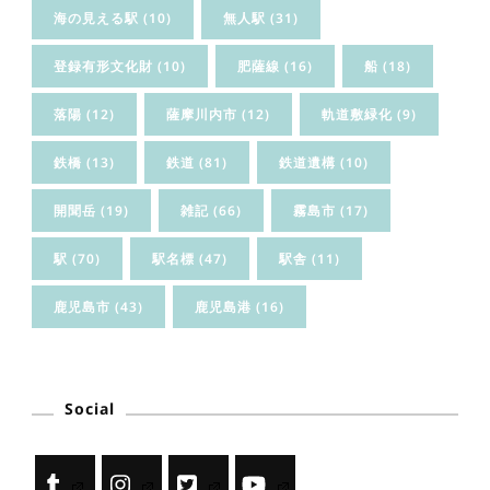
海の見える駅
(10)
無人駅
(31)
登録有形文化財
(10)
肥薩線
(16)
船
(18)
落陽
(12)
薩摩川内市
(12)
軌道敷緑化
(9)
鉄橋
(13)
鉄道
(81)
鉄道遺構
(10)
開聞岳
(19)
雑記
(66)
霧島市
(17)
駅
(70)
駅名標
(47)
駅舎
(11)
鹿児島市
(43)
鹿児島港
(16)
Social