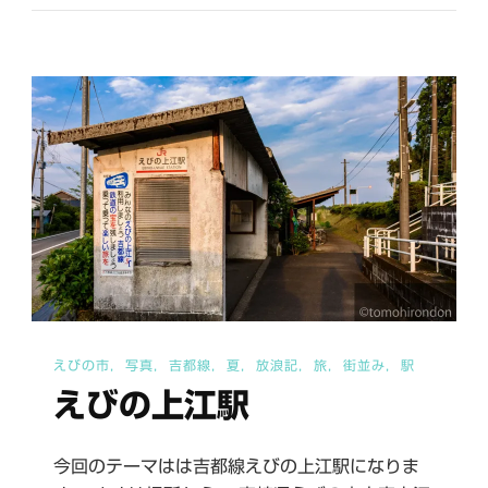
駅
へ
の
えびの市
写真
吉都線
夏
放浪記
旅
街並み
駅
えびの上江駅
今回のテーマはは吉都線えびの上江駅になりま