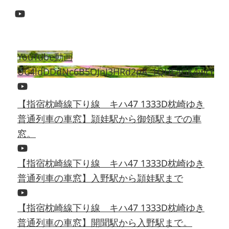
YouTube動画
UC4ldDDdNc6B5OJnJ3HRd2pA_1QHEaGK4wrY
【指宿枕崎線下り線 キハ47 1333D枕崎ゆき
普通列車の車窓】頴娃駅から御領駅までの車
窓。
【指宿枕崎線下り線 キハ47 1333D枕崎ゆき
普通列車の車窓】入野駅から頴娃駅まで
【指宿枕崎線下り線 キハ47 1333D枕崎ゆき
普通列車の車窓】開聞駅から入野駅まで。