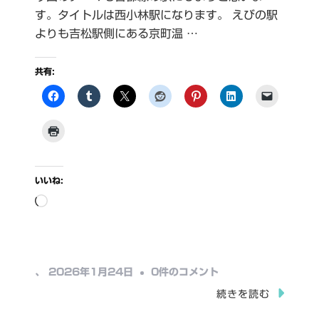
す。タイトルは西小林駅になります。 えびの駅
よりも吉松駅側にある京町温 …
共有:
いいね:
読
み
込
み
西
、
2026年1月24日
0件のコメント
中…
小
続きを読む
林