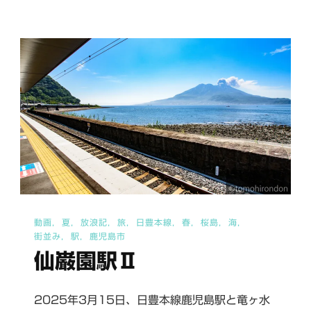
上
江
駅
へ
の
動画
夏
放浪記
旅
日豊本線
春
桜島
海
街並み
駅
鹿児島市
仙巌園駅Ⅱ
2025年3月15日、日豊本線鹿児島駅と竜ヶ水