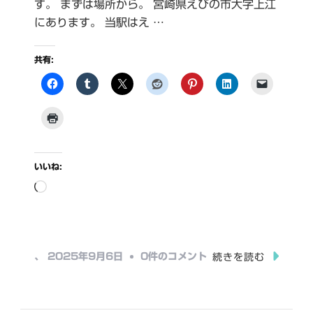
す。 まずは場所から。 宮崎県えびの市大字上江
にあります。 当駅はえ …
共有:
いいね:
読
み
込
み
え
、
2025年9月6日
0件のコメント
続きを読む
中…
び
の