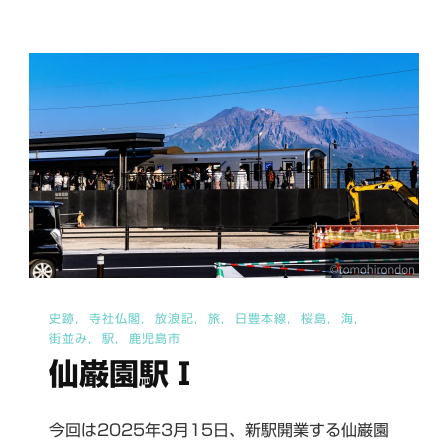
尻
Ⅰ(薩
摩
川
尻
駅)
へ
の
史跡
寺社仏閣
放浪記
旅
日豊本線
桜島
海
街並み
駅
鹿児島市
仙巌園駅Ⅰ
今回は2025年3月15日、新駅開業する仙巌園