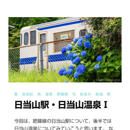
駅
Ⅱ
へ
の
夏
放浪記
旅
温泉
肥薩線
花
街並み
鉄道
駅
日当山駅・日当山温泉Ⅰ
今回は、肥薩線の日当山駅について、後半では
日当山温泉についてみていこうと思います。 な