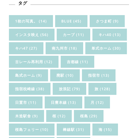
タグ
1枚の写真。
(14)
BLUE
(45)
さつま町
(9)
インスタ映え
(56)
カーブ
(11)
キハ40
(13)
キハ47
(27)
南九州市
(18)
単式ホーム
(30)
古レール再利用
(12)
吉都線
(11)
島式ホーム
(9)
廃駅
(10)
指宿市
(13)
指宿枕崎線
(38)
放浪記
(79)
旅
(128)
日置市
(11)
日豊本線
(13)
月
(12)
木造駅舎
(9)
桜
(12)
桜島
(29)
桜島フェリー
(10)
棒線駅
(31)
海
(15)