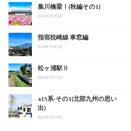
集川橋梁Ⅰ(秋編その1)
2022年12月5日
指宿枕崎線 車窓編
2024年12月7日
松ヶ浦駅Ⅱ
2023年4月15日
415系-その1(北部九州の思い
出)
2022年9月19日