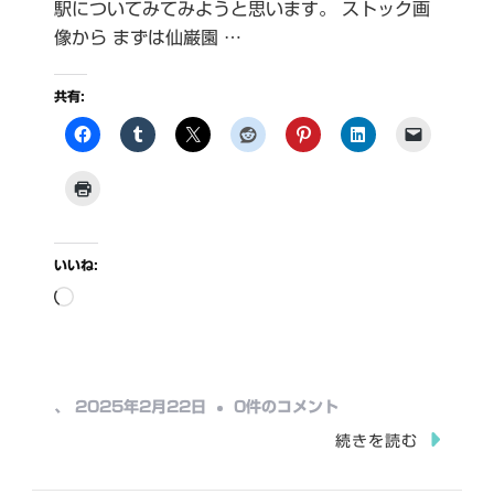
駅についてみてみようと思います。 ストック画
像から まずは仙巌園 …
共有:
いいね:
読
み
込
み
仙
、
2025年2月22日
0件のコメント
中…
巌
続きを読む
園