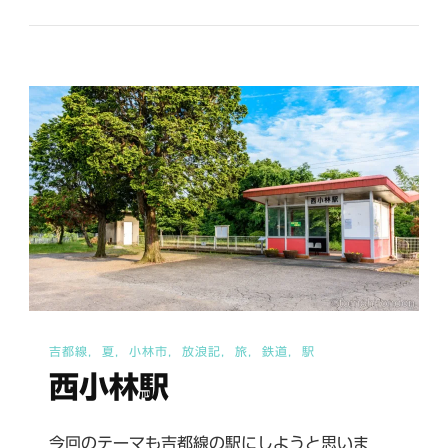
良
駅
へ
の
吉都線
夏
小林市
放浪記
旅
鉄道
駅
西小林駅
今回のテーマも吉都線の駅にしようと思いま