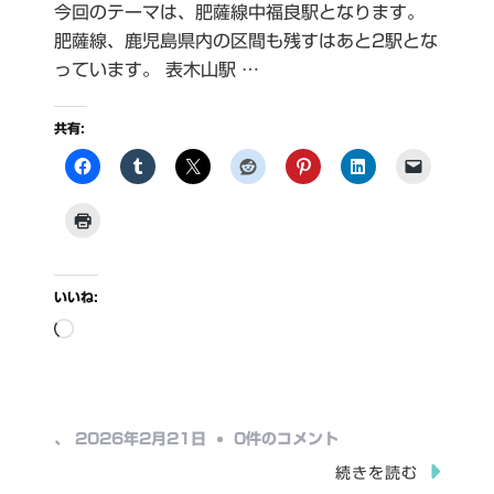
今回のテーマは、肥薩線中福良駅となります。
肥薩線、鹿児島県内の区間も残すはあと2駅とな
っています。 表木山駅 …
共有:
いいね:
読
み
込
み
中
、
2026年2月21日
0件のコメント
中…
福
続きを読む