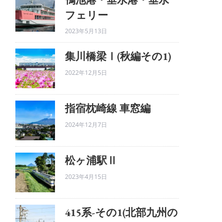
フェリー
2023年5月13日
集川橋梁Ⅰ(秋編その1)
2022年12月5日
指宿枕崎線 車窓編
2024年12月7日
松ヶ浦駅Ⅱ
2023年4月15日
415系-その1(北部九州の