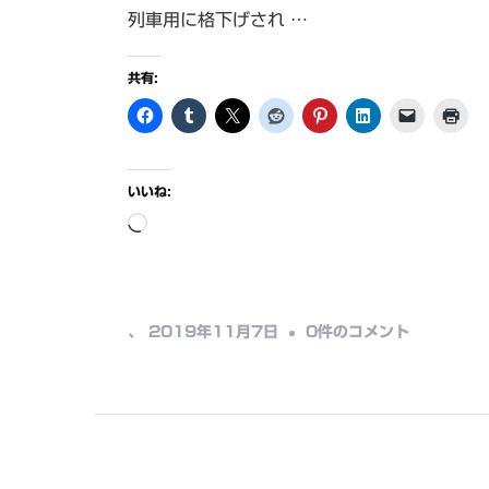
列車用に格下げされ …
共有:
いいね:
読
み
込
み
昇
、
2019年11月7日
0件のコメント
中…
格
組
と
降