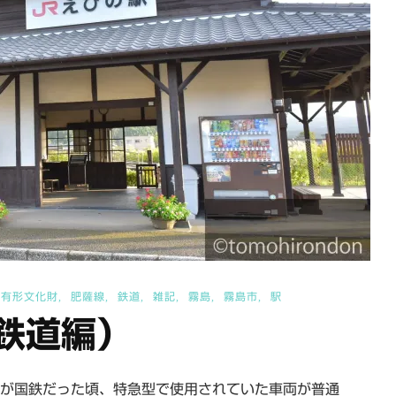
録有形文化財
肥薩線
鉄道
雑記
霧島
霧島市
駅
鉄道編）
Rが国鉄だった頃、特急型で使用されていた車両が普通