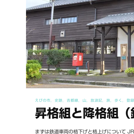
えびの市
史跡
吉都線
山
放浪記
旅
歩く
登
昇格組と降格組（
まずは鉄道車両の格下げと格上げについて J