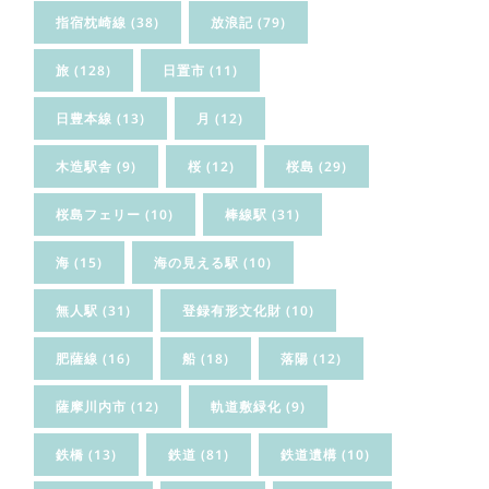
指宿枕崎線
(38)
放浪記
(79)
旅
(128)
日置市
(11)
日豊本線
(13)
月
(12)
木造駅舎
(9)
桜
(12)
桜島
(29)
桜島フェリー
(10)
棒線駅
(31)
海
(15)
海の見える駅
(10)
無人駅
(31)
登録有形文化財
(10)
肥薩線
(16)
船
(18)
落陽
(12)
薩摩川内市
(12)
軌道敷緑化
(9)
鉄橋
(13)
鉄道
(81)
鉄道遺構
(10)