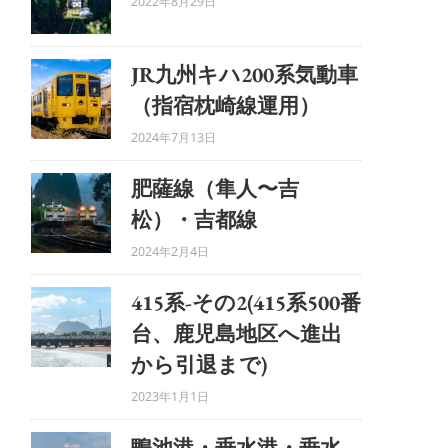
2022年8月29日
JR九州キハ200系気動車
（指宿枕崎線運用）
2024年7月13日
肥薩線（隼人〜吉
松）・吉都線
2024年2月4日
415系-その2(415系500番
台、鹿児島地区へ進出
から引退まで)
2023年1月1日
鴨池港・垂水港・垂水