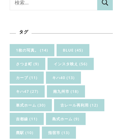
索:
タグ
1枚の写真。
(14)
BLUE
(45)
さつま町
(9)
インスタ映え
(56)
カーブ
(11)
キハ40
(13)
キハ47
(27)
南九州市
(18)
単式ホーム
(30)
古レール再利用
(12)
吉都線
(11)
島式ホーム
(9)
廃駅
(10)
指宿市
(13)