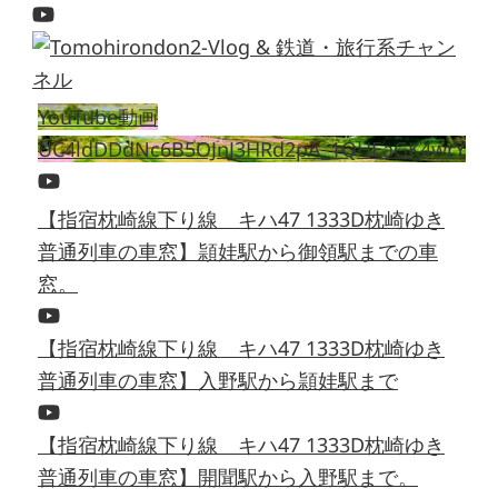
YouTube動画
UC4ldDDdNc6B5OJnJ3HRd2pA_1QHEaGK4wrY
【指宿枕崎線下り線 キハ47 1333D枕崎ゆき
普通列車の車窓】頴娃駅から御領駅までの車
窓。
【指宿枕崎線下り線 キハ47 1333D枕崎ゆき
普通列車の車窓】入野駅から頴娃駅まで
【指宿枕崎線下り線 キハ47 1333D枕崎ゆき
普通列車の車窓】開聞駅から入野駅まで。