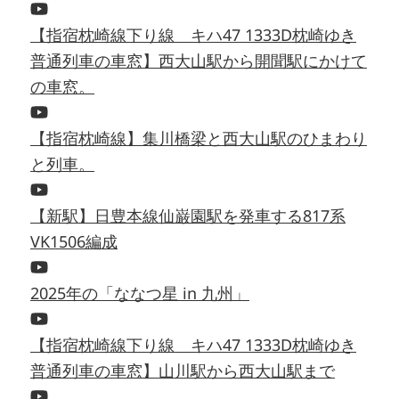
【指宿枕崎線下り線 キハ47 1333D枕崎ゆき
普通列車の車窓】西大山駅から開聞駅にかけて
の車窓。
【指宿枕崎線】集川橋梁と西大山駅のひまわり
と列車。
【新駅】日豊本線仙巌園駅を発車する817系
VK1506編成
2025年の「ななつ星 in 九州」
【指宿枕崎線下り線 キハ47 1333D枕崎ゆき
普通列車の車窓】山川駅から西大山駅まで