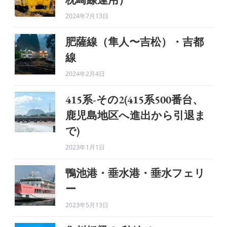
2024年7月13日
肥薩線（隼人〜吉松）・吉都
線
2024年2月4日
415系-その2(415系500番台、
鹿児島地区へ進出から引退ま
で)
2023年1月1日
鴨池港・垂水港・垂水フェリ
ー
2023年5月13日