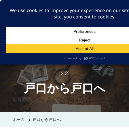
A GUT FEELING 7TH
EDITION
身近な旅の記録や記憶、たまには思ったことも残そ
う。
タグ
戸口から戸口へ
ホーム
戸口から戸口へ