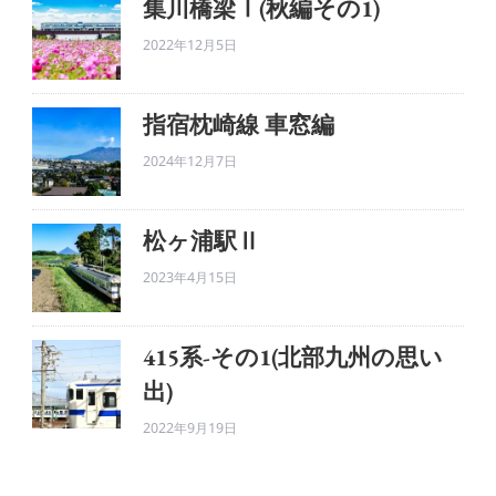
集川橋梁Ⅰ(秋編その1)
2022年12月5日
指宿枕崎線 車窓編
2024年12月7日
松ヶ浦駅Ⅱ
2023年4月15日
415系-その1(北部九州の思い
出)
2022年9月19日