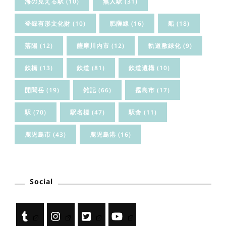
海の見える駅
(10)
無人駅
(31)
登録有形文化財
(10)
肥薩線
(16)
船
(18)
落陽
(12)
薩摩川内市
(12)
軌道敷緑化
(9)
鉄橋
(13)
鉄道
(81)
鉄道遺構
(10)
開聞岳
(19)
雑記
(66)
霧島市
(17)
駅
(70)
駅名標
(47)
駅舎
(11)
鹿児島市
(43)
鹿児島港
(16)
Social