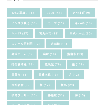
1枚の写真。
(14)
BLUE
(45)
さつま町
(9)
インスタ映え
(56)
カーブ
(11)
キハ40
(13)
キハ47
(27)
南九州市
(18)
単式ホーム
(30)
古レール再利用
(12)
吉都線
(11)
島式ホーム
(9)
廃駅
(10)
指宿市
(13)
指宿枕崎線
(38)
放浪記
(79)
旅
(128)
日置市
(11)
日豊本線
(13)
月
(12)
木造駅舎
(9)
桜
(12)
桜島
(29)
桜島フェリー
(10)
棒線駅
(31)
海
(15)