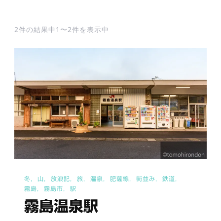
2件の結果中1〜2件を表示中
冬
山
放浪記
旅
温泉
肥薩線
街並み
鉄道
霧島
霧島市
駅
霧島温泉駅