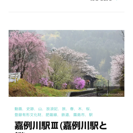
温
泉
駅
へ
の
動画
史跡
山
放浪記
旅
春
木
桜
登録有形文化財
肥薩線
鉄道
霧島市
駅
嘉例川駅Ⅲ(嘉例川駅と