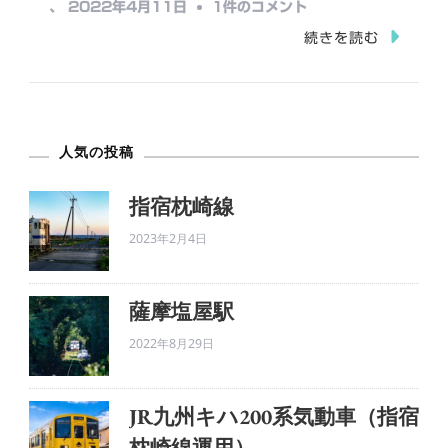
嘉
、
2022年4月11日
1件のコメント
中…
例
続きを読む
川
駅
Ⅲ(嘉
人気の投稿
例
川
指宿枕崎線
駅
2023年2月4日
と
桜)
へ
薩摩塩屋駅
の
2022年8月29日
JR九州キハ200系気動車（指宿
枕崎線運用）