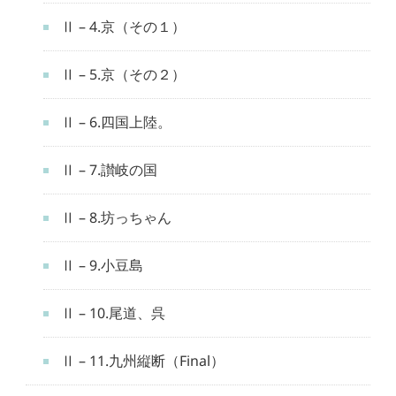
Ⅱ – 4.京（その１）
Ⅱ – 5.京（その２）
Ⅱ – 6.四国上陸。
Ⅱ – 7.讃岐の国
Ⅱ – 8.坊っちゃん
Ⅱ – 9.小豆島
Ⅱ – 10.尾道、呉
Ⅱ – 11.九州縦断（Final）