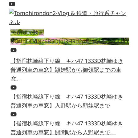
YouTube動画
UC4ldDDdNc6B5OJnJ3HRd2pA_1QHEaGK4wrY
【指宿枕崎線下り線 キハ47 1333D枕崎ゆき
普通列車の車窓】頴娃駅から御領駅までの車
窓。
【指宿枕崎線下り線 キハ47 1333D枕崎ゆき
普通列車の車窓】入野駅から頴娃駅まで
【指宿枕崎線下り線 キハ47 1333D枕崎ゆき
普通列車の車窓】開聞駅から入野駅まで。