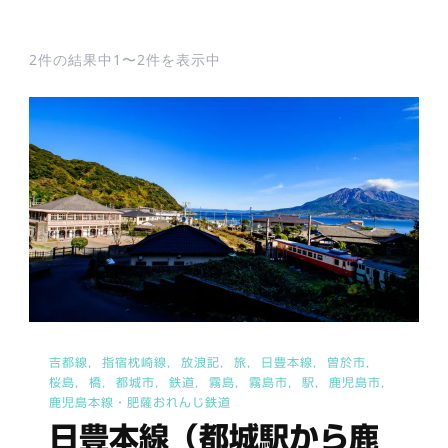
2件の結果中1〜2件を表示中
吉都線
指宿枕崎線
放浪記
旅
日豊本線
曽於市
桜島
橋
都城市
鉄道
霧島
霧島市
駅
鹿児島市
鹿児島本線・肥薩おれんじ鉄道
日豊本線（都城駅から鹿