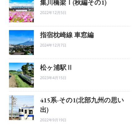
集川橋梁Ⅰ(秋編その1)
2022年12月5日
指宿枕崎線 車窓編
2024年12月7日
松ヶ浦駅Ⅱ
2023年4月15日
415系-その1(北部九州の思い
出)
2022年9月19日