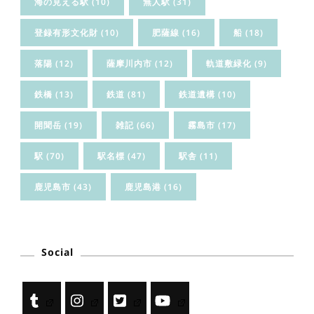
海の見える駅
(10)
無人駅
(31)
登録有形文化財
(10)
肥薩線
(16)
船
(18)
落陽
(12)
薩摩川内市
(12)
軌道敷緑化
(9)
鉄橋
(13)
鉄道
(81)
鉄道遺構
(10)
開聞岳
(19)
雑記
(66)
霧島市
(17)
駅
(70)
駅名標
(47)
駅舎
(11)
鹿児島市
(43)
鹿児島港
(16)
Social