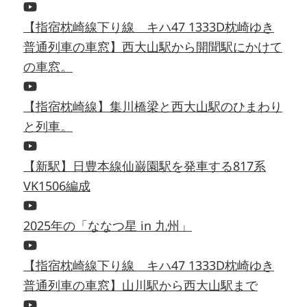
【指宿枕崎線下り線 キハ47 1333D枕崎ゆき
普通列車の車窓】西大山駅から開聞駅にかけて
の車窓。
【指宿枕崎線】集川橋梁と西大山駅のひまわり
と列車。
【新駅】日豊本線仙巌園駅を発車する817系
VK1506編成
2025年の「ななつ星 in 九州」
【指宿枕崎線下り線 キハ47 1333D枕崎ゆき
普通列車の車窓】山川駅から西大山駅まで