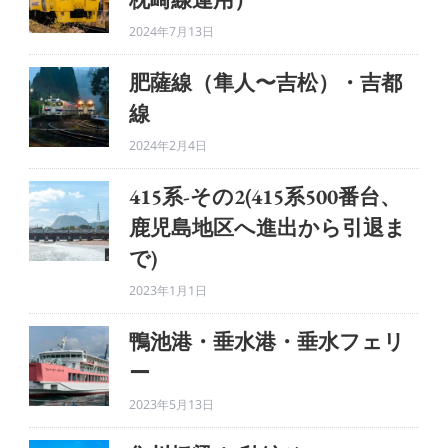
2024年7月13日
肥薩線（隼人〜吉松）・吉都
線
2024年2月4日
415系-その2(415系500番台、
鹿児島地区へ進出から引退ま
で)
2023年1月1日
鴨池港・垂水港・垂水フェリ
ー
2023年5月13日