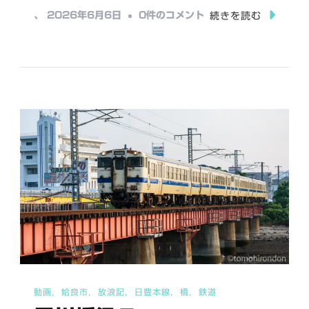
み
日
、
2026年6月6日
0件のコメント
続きを読む
中…
豊
本
線
（都
城
駅
か
ら
鹿
児
島
駅
ま
動画
姶良市
放浪記
日豊本線
橋
鉄道
で）