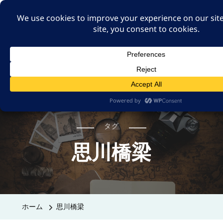
A GUT FEELING 7TH
EDITION
身近な旅の記録や記憶、たまには思ったことも残そ
う。
タグ
思川橋梁
ホーム
思川橋梁