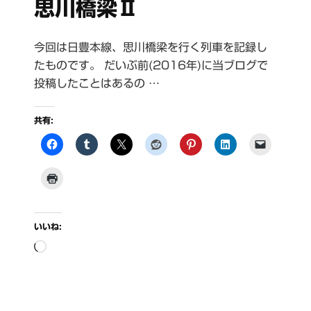
思川橋梁Ⅱ
へ
の
今回は日豊本線、思川橋梁を行く列車を記録し
たものです。 だいぶ前(2016年)に当ブログで
投稿したことはあるの …
共有:
いいね:
読
み
込
み