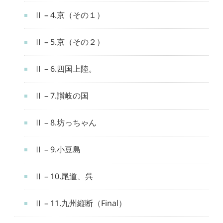
Ⅱ – 4.京（その１）
Ⅱ – 5.京（その２）
Ⅱ – 6.四国上陸。
Ⅱ – 7.讃岐の国
Ⅱ – 8.坊っちゃん
Ⅱ – 9.小豆島
Ⅱ – 10.尾道、呉
Ⅱ – 11.九州縦断（Final）