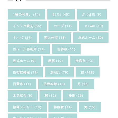
1枚の写真。
(14)
BLUE
(45)
さつま町
(9)
インスタ映え
(56)
カーブ
(11)
キハ40
(13)
キハ47
(27)
南九州市
(18)
単式ホーム
(30)
古レール再利用
(12)
吉都線
(11)
島式ホーム
(9)
廃駅
(10)
指宿市
(13)
指宿枕崎線
(38)
放浪記
(79)
旅
(128)
日置市
(11)
日豊本線
(13)
月
(12)
木造駅舎
(9)
桜
(12)
桜島
(29)
桜島フェリー
(10)
棒線駅
(31)
海
(15)