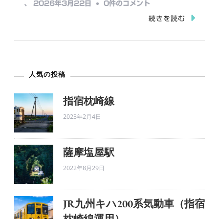
思
、
2026年3月22日
0件のコメント
中…
川
続きを読む
橋
梁
Ⅱ
人気の投稿
へ
の
指宿枕崎線
2023年2月4日
薩摩塩屋駅
2022年8月29日
JR九州キハ200系気動車（指宿
枕崎線運用）