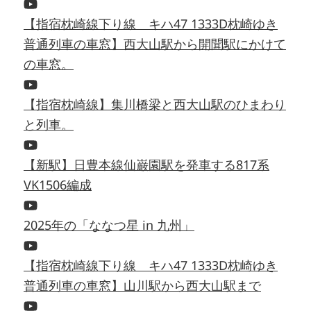
【指宿枕崎線下り線 キハ47 1333D枕崎ゆき
普通列車の車窓】西大山駅から開聞駅にかけて
の車窓。
【指宿枕崎線】集川橋梁と西大山駅のひまわり
と列車。
【新駅】日豊本線仙巌園駅を発車する817系
VK1506編成
2025年の「ななつ星 in 九州」
【指宿枕崎線下り線 キハ47 1333D枕崎ゆき
普通列車の車窓】山川駅から西大山駅まで