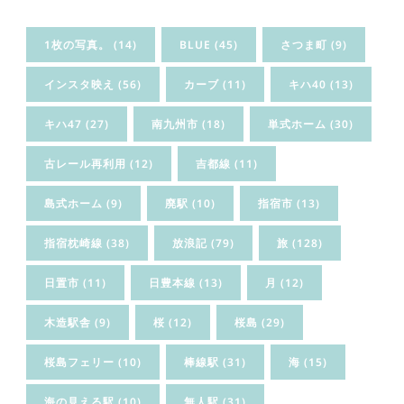
1枚の写真。
(14)
BLUE
(45)
さつま町
(9)
インスタ映え
(56)
カーブ
(11)
キハ40
(13)
キハ47
(27)
南九州市
(18)
単式ホーム
(30)
古レール再利用
(12)
吉都線
(11)
島式ホーム
(9)
廃駅
(10)
指宿市
(13)
指宿枕崎線
(38)
放浪記
(79)
旅
(128)
日置市
(11)
日豊本線
(13)
月
(12)
木造駅舎
(9)
桜
(12)
桜島
(29)
桜島フェリー
(10)
棒線駅
(31)
海
(15)
海の見える駅
(10)
無人駅
(31)