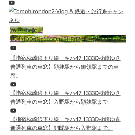
YouTube動画
UC4ldDDdNc6B5OJnJ3HRd2pA_1QHEaGK4wrY
【指宿枕崎線下り線 キハ47 1333D枕崎ゆき
普通列車の車窓】頴娃駅から御領駅までの車
窓。
【指宿枕崎線下り線 キハ47 1333D枕崎ゆき
普通列車の車窓】入野駅から頴娃駅まで
【指宿枕崎線下り線 キハ47 1333D枕崎ゆき
普通列車の車窓】開聞駅から入野駅まで。