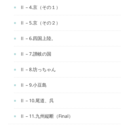
Ⅱ – 4.京（その１）
Ⅱ – 5.京（その２）
Ⅱ – 6.四国上陸。
Ⅱ – 7.讃岐の国
Ⅱ – 8.坊っちゃん
Ⅱ – 9.小豆島
Ⅱ – 10.尾道、呉
Ⅱ – 11.九州縦断（Final）