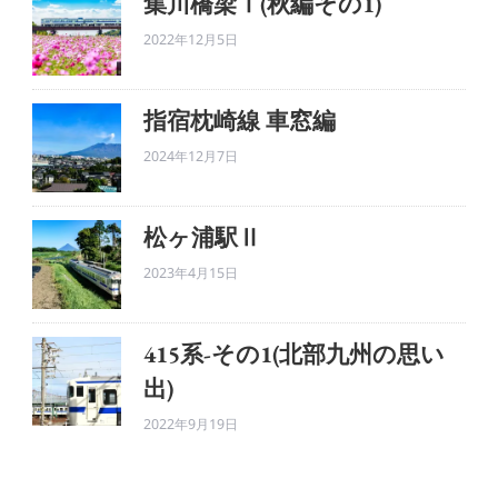
集川橋梁Ⅰ(秋編その1)
2022年12月5日
指宿枕崎線 車窓編
2024年12月7日
松ヶ浦駅Ⅱ
2023年4月15日
415系-その1(北部九州の思い
出)
2022年9月19日