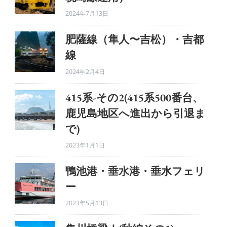
2024年7月13日
肥薩線（隼人〜吉松）・吉都
線
2024年2月4日
415系-その2(415系500番台、
鹿児島地区へ進出から引退ま
で)
2023年1月1日
鴨池港・垂水港・垂水フェリ
ー
2023年5月13日