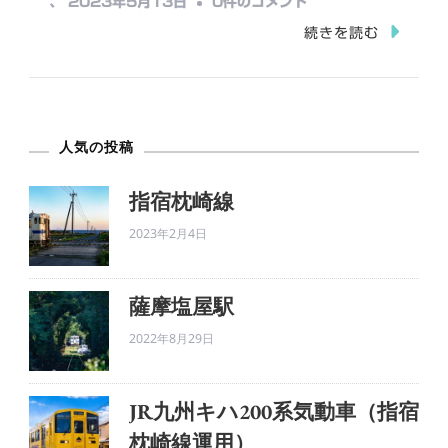
鴨
、
2023年5月13日
0件のコメント
中…
池
続きを読む
港・
垂
水
人気の投稿
港・
垂
指宿枕崎線
水
2023年2月4日
フ
ェ
リ
薩摩塩屋駅
ー
2022年8月29日
へ
の
JR九州キハ200系気動車（指宿
枕崎線運用）