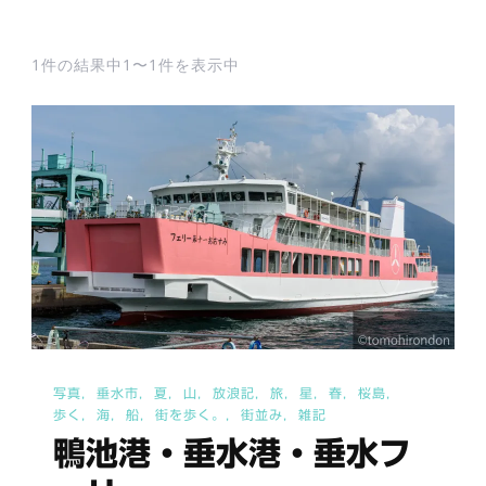
1件の結果中1〜1件を表示中
写真
垂水市
夏
山
放浪記
旅
星
春
桜島
歩く
海
船
街を歩く。
街並み
雑記
鴨池港・垂水港・垂水フ