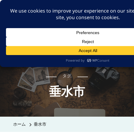
A GUT FEELING 7TH
EDITION
身近な旅の記録や記憶、たまには思ったことも残そ
う。
タグ
垂水市
ホーム
垂水市