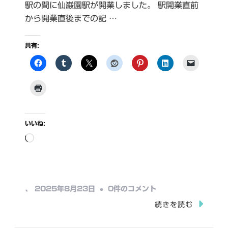
駅の間に仙巌園駅が開業しました。 駅開業直前
から開業直後までの記 …
共有:
いいね:
読
み
込
み
仙
、
2025年8月23日
0件のコメント
中…
巌
続きを読む
園