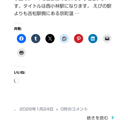
す。タイトルは西小林駅になります。 えびの駅
よりも吉松駅側にある京町温 …
共有:
いいね:
読
み
込
み
西
、
2026年1月24日
0件のコメント
中…
小
続きを読む
林