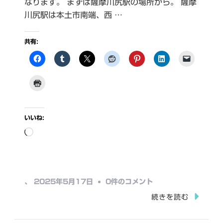
なります。 まずは薩摩川尻駅の場所から。 薩摩
川尻駅は本土市南端、西 …
共有:
いいね:
読
み
込
み
薩
、
2025年5月17日
0件のコメント
中…
摩
続きを読む
川