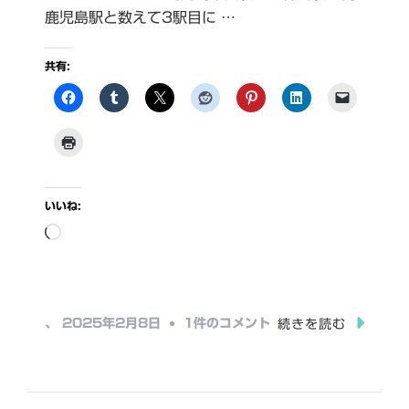
鹿児島駅と数えて3駅目に …
共有:
いいね:
読
み
込
み
宇
、
2025年2月8日
1件のコメント
続きを読む
中…
宿
駅
へ