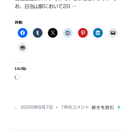
お、日当山駅において20 …
共有:
いいね:
読
み
込
み
日
、
2025年6月7日
1件のコメント
続きを読む
中…
当
山
駅・