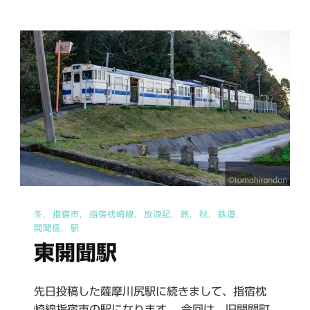
日
当
山
温
泉
Ⅰ
へ
の
冬
指宿市
指宿枕崎線
放浪記
旅
秋
鉄道
開聞岳
駅
東開聞駅
先日投稿した薩摩川尻駅に続きまして、指宿枕
崎線指宿市の駅になります。 今回は、旧開聞町