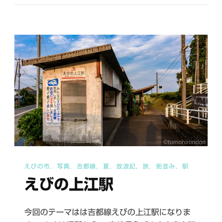
駅
へ
の
えびの市
写真
吉都線
夏
放浪記
旅
街並み
駅
えびの上江駅
今回のテーマはは吉都線えびの上江駅になりま