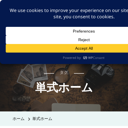
A GUT FEELING 7TH
EDITION
身近な旅の記録や記憶、たまには思ったことも残そ
う。
タグ
単式ホーム
ホーム
単式ホーム