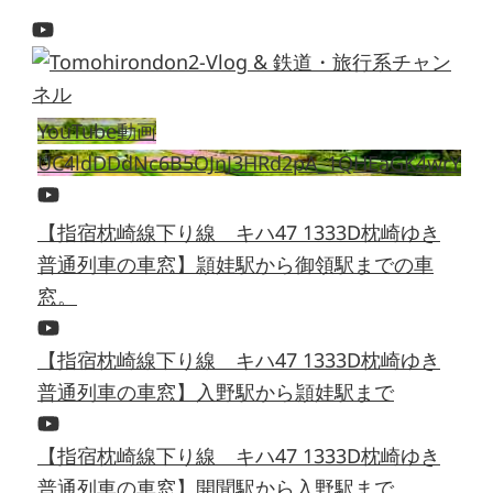
YouTube動画
UC4ldDDdNc6B5OJnJ3HRd2pA_1QHEaGK4wrY
【指宿枕崎線下り線 キハ47 1333D枕崎ゆき
普通列車の車窓】頴娃駅から御領駅までの車
窓。
【指宿枕崎線下り線 キハ47 1333D枕崎ゆき
普通列車の車窓】入野駅から頴娃駅まで
【指宿枕崎線下り線 キハ47 1333D枕崎ゆき
普通列車の車窓】開聞駅から入野駅まで。