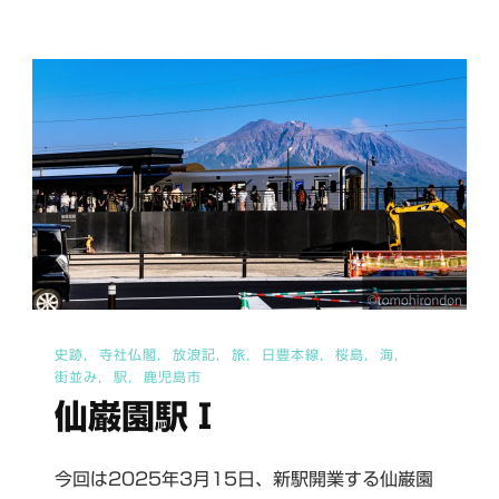
尻
Ⅰ(薩
摩
川
尻
駅)
へ
の
史跡
寺社仏閣
放浪記
旅
日豊本線
桜島
海
街並み
駅
鹿児島市
仙巌園駅Ⅰ
今回は2025年3月15日、新駅開業する仙巌園