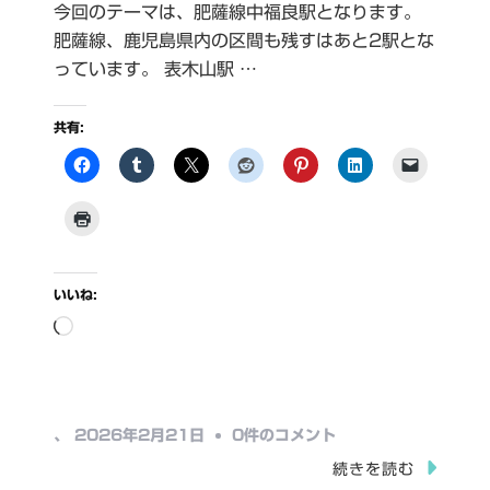
今回のテーマは、肥薩線中福良駅となります。
肥薩線、鹿児島県内の区間も残すはあと2駅とな
っています。 表木山駅 …
共有:
いいね:
読
み
込
み
中
、
2026年2月21日
0件のコメント
中…
福
続きを読む