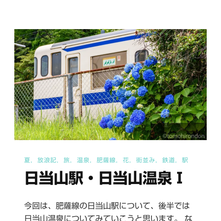
駅
Ⅱ
へ
の
夏
放浪記
旅
温泉
肥薩線
花
街並み
鉄道
駅
日当山駅・日当山温泉Ⅰ
今回は、肥薩線の日当山駅について、後半では
日当山温泉についてみていこうと思います。 な