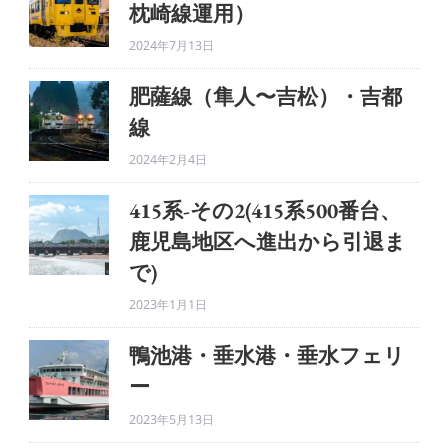
枕崎線運用）
2024年7月13日
肥薩線（隼人〜吉松）・吉都
線
2024年2月4日
415系-その2(415系500番台、
鹿児島地区へ進出から引退ま
で)
2023年1月1日
鴨池港・垂水港・垂水フェリ
ー
2023年5月13日