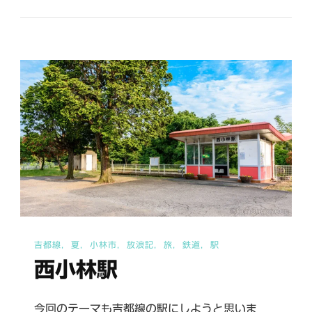
良
駅
へ
の
吉都線
夏
小林市
放浪記
旅
鉄道
駅
西小林駅
今回のテーマも吉都線の駅にしようと思いま