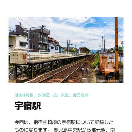
駅
Ⅰ
へ
の
指宿枕崎線
放浪記
旅
鉄道
鹿児島市
宇宿駅
今回は、指宿枕崎線の宇宿駅について記録した
ものになります。 鹿児島中央駅から郡元駅、南