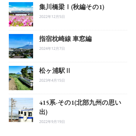
集川橋梁Ⅰ(秋編その1)
2022年12月5日
指宿枕崎線 車窓編
2024年12月7日
松ヶ浦駅Ⅱ
2023年4月15日
415系-その1(北部九州の思い
出)
2022年9月19日