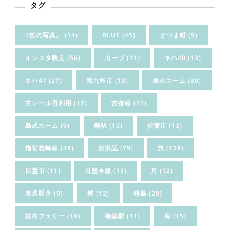
タグ
1枚の写真。
(14)
BLUE
(45)
さつま町
(9)
インスタ映え
(56)
カーブ
(11)
キハ40
(13)
キハ47
(27)
南九州市
(18)
単式ホーム
(30)
古レール再利用
(12)
吉都線
(11)
島式ホーム
(9)
廃駅
(10)
指宿市
(13)
指宿枕崎線
(38)
放浪記
(79)
旅
(128)
日置市
(11)
日豊本線
(13)
月
(12)
木造駅舎
(9)
桜
(12)
桜島
(29)
桜島フェリー
(10)
棒線駅
(31)
海
(15)