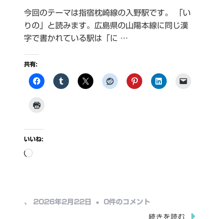
今回のテーマは指宿枕崎線の入野駅です。 「い
りの」と読みます。広島県の山陽本線に同じ漢
字で書かれている駅は「に …
共有:
いいね:
読
み
込
み
入
、
2026年2月22日
0件のコメント
中…
野
続きを読む