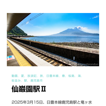
上
江
駅
へ
の
動画
夏
放浪記
旅
日豊本線
春
桜島
海
街並み
駅
鹿児島市
仙巌園駅Ⅱ
2025年3月15日、日豊本線鹿児島駅と竜ヶ水