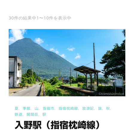
30件の結果中1〜10件を表示中
夏
季節
山
指宿市
指宿枕崎線
放浪記
旅
秋
鉄道
開聞岳
駅
入野駅（指宿枕崎線）