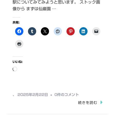
駅についてみてみようと思います。 ストック画
像から まずは仙巌園 …
共有:
いいね:
読
み
込
み
仙
、
2025年2月22日
0件のコメント
中…
巌
続きを読む
園