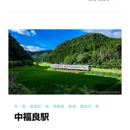
駅
（指
宿
枕
崎
線）
へ
の
冬
夏
放浪記
旅
肥薩線
鉄道
霧島市
駅
中福良駅