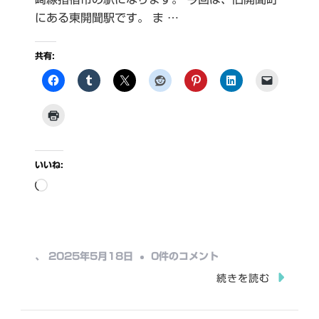
にある東開聞駅です。 ま …
共有:
いいね:
読
み
込
み
東
、
2025年5月18日
0件のコメント
中…
開
続きを読む
聞
駅