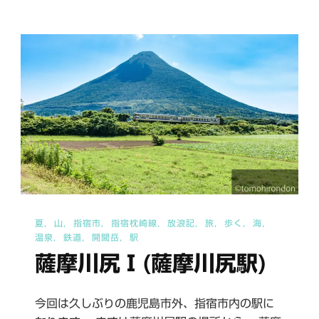
へ
の
夏
山
指宿市
指宿枕崎線
放浪記
旅
歩く
海
温泉
鉄道
開聞岳
駅
薩摩川尻Ⅰ(薩摩川尻駅)
今回は久しぶりの鹿児島市外、指宿市内の駅に