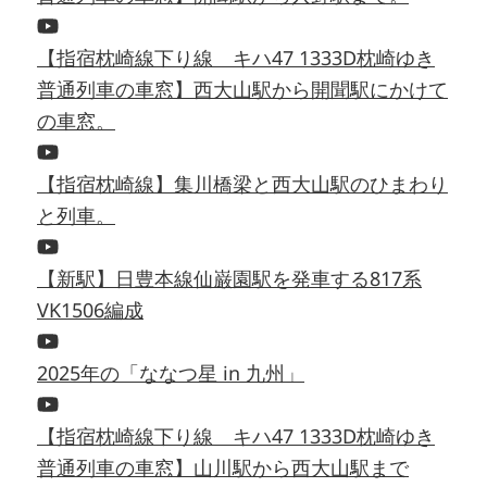
【指宿枕崎線下り線 キハ47 1333D枕崎ゆき
普通列車の車窓】西大山駅から開聞駅にかけて
の車窓。
【指宿枕崎線】集川橋梁と西大山駅のひまわり
と列車。
【新駅】日豊本線仙巌園駅を発車する817系
VK1506編成
2025年の「ななつ星 in 九州」
【指宿枕崎線下り線 キハ47 1333D枕崎ゆき
普通列車の車窓】山川駅から西大山駅まで