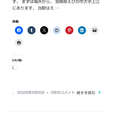
す。 まずは場所から。 宮崎県えびの市大字上江
にあります。 当駅はえ …
共有:
いいね:
読
み
込
み
え
、
2025年9月6日
0件のコメント
続きを読む
中…
び
の