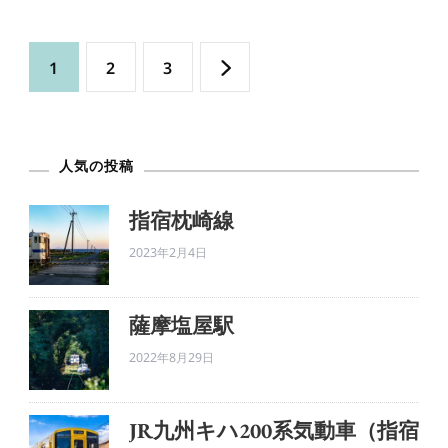
の
投
固
固
固
1
2
3
稿
定
定
定
の
ペ
人気の投稿
ペ
ペ
ペ
ー
ー
ー
指宿枕崎線
ー
2023年2月4日
ジ
ジ
ジ
ジ
薩摩塩屋駅
送
2022年8月29日
り
JR九州キハ200系気動車（指宿