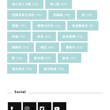
海の見える駅
(10)
無人駅
(31)
登録有形文化財
(10)
肥薩線
(16)
船
(18)
落陽
(12)
薩摩川内市
(12)
軌道敷緑化
(9)
鉄橋
(13)
鉄道
(81)
鉄道遺構
(10)
開聞岳
(19)
雑記
(66)
霧島市
(17)
駅
(70)
駅名標
(47)
駅舎
(11)
鹿児島市
(43)
鹿児島港
(16)
Social