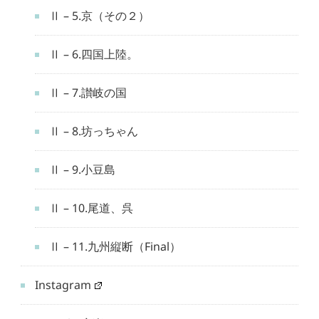
Ⅱ – 5.京（その２）
Ⅱ – 6.四国上陸。
Ⅱ – 7.讃岐の国
Ⅱ – 8.坊っちゃん
Ⅱ – 9.小豆島
Ⅱ – 10.尾道、呉
Ⅱ – 11.九州縦断（Final）
Instagram