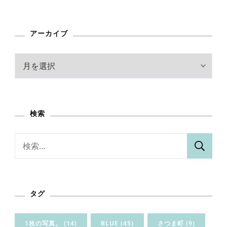
アーカイブ
ア
ー
カ
イ
検索
ブ
検
索:
タグ
1枚の写真。
(14)
BLUE
(45)
さつま町
(9)