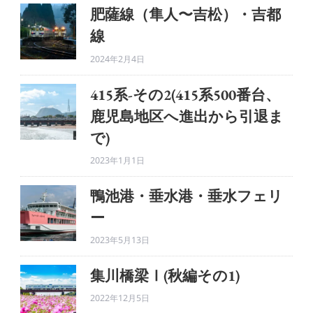
肥薩線（隼人〜吉松）・吉都
線
2024年2月4日
415系-その2(415系500番台、
鹿児島地区へ進出から引退ま
で)
2023年1月1日
鴨池港・垂水港・垂水フェリ
ー
2023年5月13日
集川橋梁Ⅰ(秋編その1)
2022年12月5日