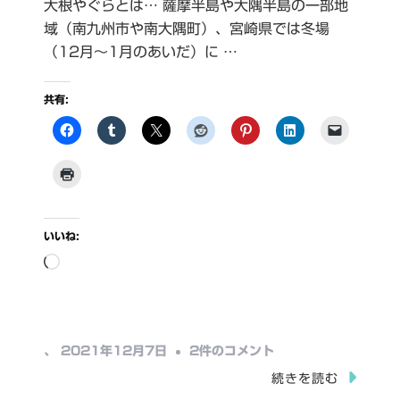
大根やぐらとは… 薩摩半島や大隅半島の一部地
域（南九州市や南大隅町）、宮崎県では冬場
（12月〜1月のあいだ）に …
共有:
いいね:
読
み
込
み
大
、
2021年12月7日
2件のコメント
中…
根
続きを読む