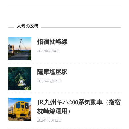
や
ぐ
ら
人気の投稿
へ
の
指宿枕崎線
2023年2月4日
薩摩塩屋駅
2022年8月29日
JR九州キハ200系気動車（指宿
枕崎線運用）
2024年7月13日