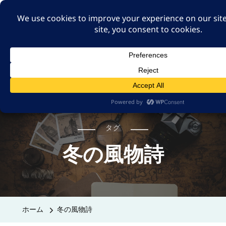
A GUT FEELING 7TH
EDITION
身近な旅の記録や記憶、たまには思ったことも残そ
う。
タグ
冬の風物詩
ホーム
冬の風物詩