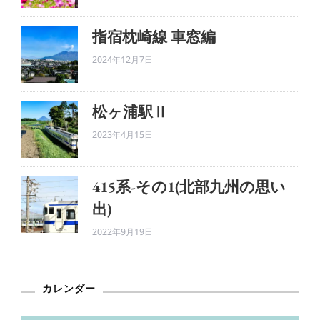
指宿枕崎線 車窓編
2024年12月7日
松ヶ浦駅Ⅱ
2023年4月15日
415系-その1(北部九州の思い
出)
2022年9月19日
カレンダー