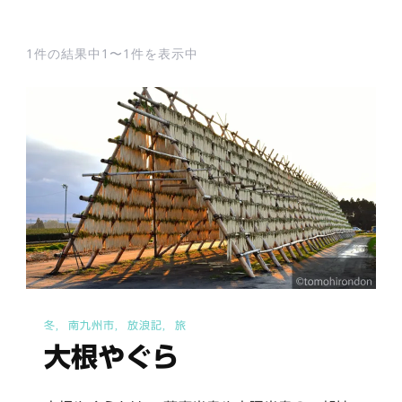
1件の結果中1〜1件を表示中
冬
南九州市
放浪記
旅
大根やぐら