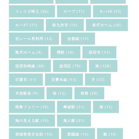
インスタ映え
(56)
カーブ
(11)
キハ40
(13)
キハ47
(27)
南九州市
(18)
単式ホーム
(30)
古レール再利用
(12)
吉都線
(11)
島式ホーム
(9)
廃駅
(10)
指宿市
(13)
指宿枕崎線
(38)
放浪記
(79)
旅
(128)
日置市
(11)
日豊本線
(13)
月
(12)
木造駅舎
(9)
桜
(12)
桜島
(29)
桜島フェリー
(10)
棒線駅
(31)
海
(15)
海の見える駅
(10)
無人駅
(31)
登録有形文化財
(10)
肥薩線
(16)
船
(18)