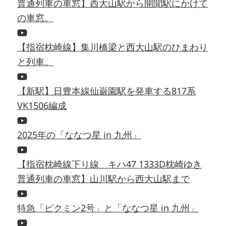
普通列車の車窓】西大山駅から開聞駅にかけて
の車窓。
【指宿枕崎線】集川橋梁と西大山駅のひまわり
と列車。
【新駅】日豊本線仙巌園駅を発車する817系
VK1506編成
2025年の「ななつ星 in 九州」
【指宿枕崎線下り線 キハ47 1333D枕崎ゆき
普通列車の車窓】山川駅から西大山駅まで
特急「ピクミン2号」と「ななつ星 in 九州」