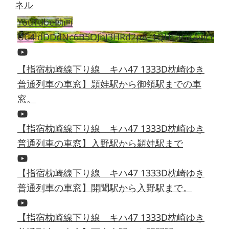
YouTube動画
UC4ldDDdNc6B5OJnJ3HRd2pA_1QHEaGK4wrY
【指宿枕崎線下り線 キハ47 1333D枕崎ゆき
普通列車の車窓】頴娃駅から御領駅までの車
窓。
【指宿枕崎線下り線 キハ47 1333D枕崎ゆき
普通列車の車窓】入野駅から頴娃駅まで
【指宿枕崎線下り線 キハ47 1333D枕崎ゆき
普通列車の車窓】開聞駅から入野駅まで。
【指宿枕崎線下り線 キハ47 1333D枕崎ゆき