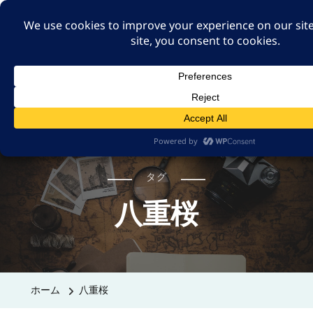
A GUT FEELING 7TH
EDITION
身近な旅の記録や記憶、たまには思ったことも残そ
う。
タグ
八重桜
ホーム
八重桜