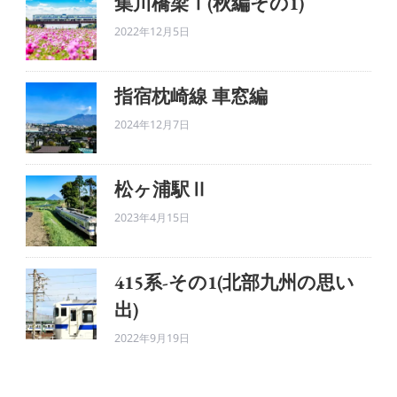
集川橋梁Ⅰ(秋編その1)
2022年12月5日
指宿枕崎線 車窓編
2024年12月7日
松ヶ浦駅Ⅱ
2023年4月15日
415系-その1(北部九州の思い
出)
2022年9月19日