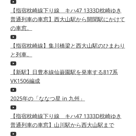
【指宿枕崎線下り線 キハ47 1333D枕崎ゆき
普通列車の車窓】西大山駅から開聞駅にかけて
の車窓。
【指宿枕崎線】集川橋梁と西大山駅のひまわり
と列車。
【新駅】日豊本線仙巌園駅を発車する817系
VK1506編成
2025年の「ななつ星 in 九州」
【指宿枕崎線下り線 キハ47 1333D枕崎ゆき
普通列車の車窓】山川駅から西大山駅まで