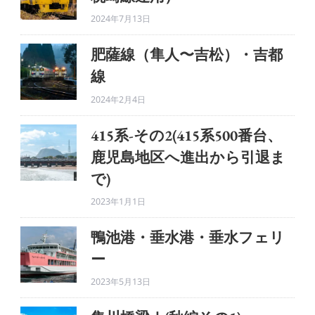
の
2024年7月13日
肥薩線（隼人〜吉松）・吉都
線
2024年2月4日
415系-その2(415系500番台、
鹿児島地区へ進出から引退ま
で)
2023年1月1日
鴨池港・垂水港・垂水フェリ
ー
2023年5月13日