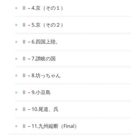
Ⅱ – 4.京（その１）
Ⅱ – 5.京（その２）
Ⅱ – 6.四国上陸。
Ⅱ – 7.讃岐の国
Ⅱ – 8.坊っちゃん
Ⅱ – 9.小豆島
Ⅱ – 10.尾道、呉
Ⅱ – 11.九州縦断（Final）