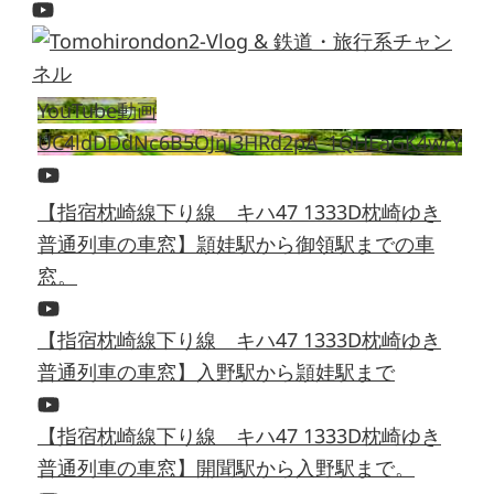
YouTube動画
UC4ldDDdNc6B5OJnJ3HRd2pA_1QHEaGK4wrY
【指宿枕崎線下り線 キハ47 1333D枕崎ゆき
普通列車の車窓】頴娃駅から御領駅までの車
窓。
【指宿枕崎線下り線 キハ47 1333D枕崎ゆき
普通列車の車窓】入野駅から頴娃駅まで
【指宿枕崎線下り線 キハ47 1333D枕崎ゆき
普通列車の車窓】開聞駅から入野駅まで。