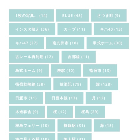
1枚の写真。
(14)
BLUE
(45)
さつま町
(9)
インスタ映え
(56)
カーブ
(11)
キハ40
(13)
キハ47
(27)
南九州市
(18)
単式ホーム
(30)
古レール再利用
(12)
吉都線
(11)
島式ホーム
(9)
廃駅
(10)
指宿市
(13)
指宿枕崎線
(38)
放浪記
(79)
旅
(128)
日置市
(11)
日豊本線
(13)
月
(12)
木造駅舎
(9)
桜
(12)
桜島
(29)
桜島フェリー
(10)
棒線駅
(31)
海
(15)
海の見える駅
(10)
無人駅
(31)