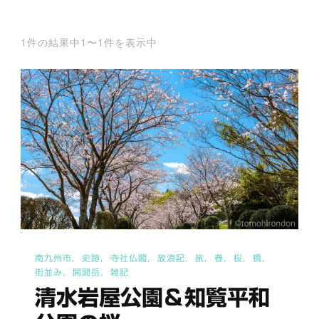
1件の結果中1〜1件を表示中
南九州市
史跡
寺社仏閣
放浪記
旅
春
桜
橋
街並み
開聞岳
雑記
清水岩屋公園＆知覧平和