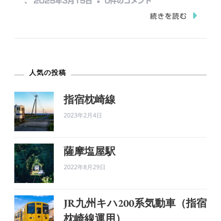
清
、
2025年3月15日
0件のコメント
中…
水
続きを読む
岩
屋
公
人気の投稿
園
＆
指宿枕崎線
知
2023年2月4日
覧
平
和
薩摩塩屋駅
公
2022年8月29日
園
の
JR九州キハ200系気動車（指宿
桜
枕崎線運用）
へ