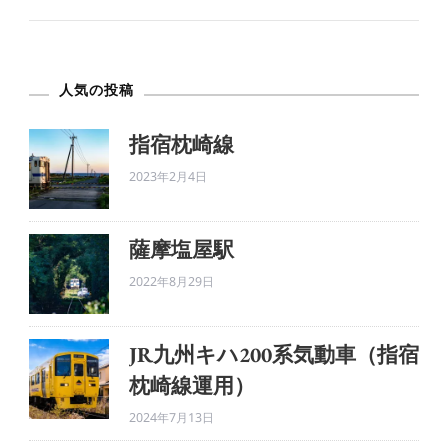
ケ
ミ
ス
人気の投稿
ト
へ
指宿枕崎線
の
2023年2月4日
薩摩塩屋駅
2022年8月29日
JR九州キハ200系気動車（指宿
枕崎線運用）
2024年7月13日