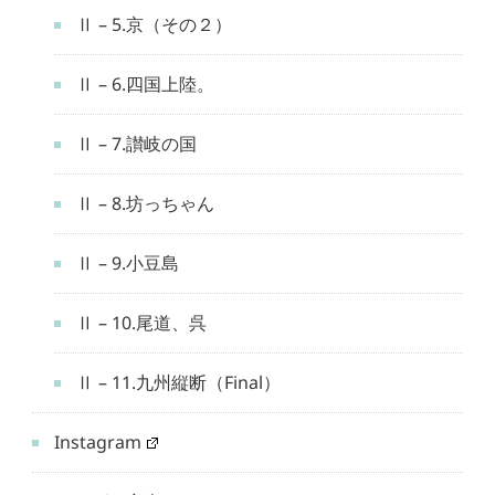
Ⅱ – 5.京（その２）
Ⅱ – 6.四国上陸。
Ⅱ – 7.讃岐の国
Ⅱ – 8.坊っちゃん
Ⅱ – 9.小豆島
Ⅱ – 10.尾道、呉
Ⅱ – 11.九州縦断（Final）
Instagram