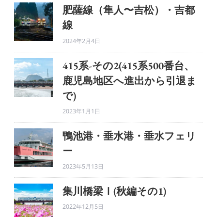
肥薩線（隼人〜吉松）・吉都
線
2024年2月4日
415系-その2(415系500番台、
鹿児島地区へ進出から引退ま
で)
2023年1月1日
鴨池港・垂水港・垂水フェリ
ー
2023年5月13日
集川橋梁Ⅰ(秋編その1)
2022年12月5日