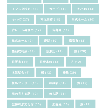
インスタ映え
(56)
カーブ
(11)
キハ40
(13)
キハ47
(27)
南九州市
(18)
単式ホーム
(30)
古レール再利用
(12)
吉都線
(11)
島式ホーム
(9)
廃駅
(10)
指宿市
(13)
指宿枕崎線
(38)
放浪記
(79)
旅
(128)
日置市
(11)
日豊本線
(13)
月
(12)
木造駅舎
(9)
桜
(12)
桜島
(29)
桜島フェリー
(10)
棒線駅
(31)
海
(15)
海の見える駅
(10)
無人駅
(31)
登録有形文化財
(10)
肥薩線
(16)
船
(18)