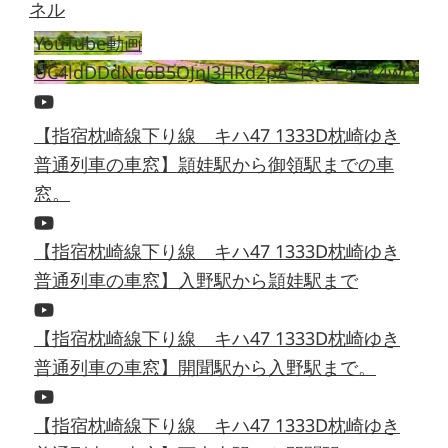
YouTube動画
UC4ldDDdNc6B5OJnJ3HRd2pA_1QHEaGK4wrY
【指宿枕崎線下り線 キハ47 1333D枕崎ゆき
普通列車の車窓】頴娃駅から御領駅までの車
窓。
【指宿枕崎線下り線 キハ47 1333D枕崎ゆき
普通列車の車窓】入野駅から頴娃駅まで
【指宿枕崎線下り線 キハ47 1333D枕崎ゆき
普通列車の車窓】開聞駅から入野駅まで。
【指宿枕崎線下り線 キハ47 1333D枕崎ゆき