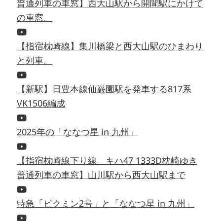
普通列車の車窓】西大山駅から開聞駅にかけて
の車窓。
【指宿枕崎線】集川橋梁と西大山駅のひまわり
と列車。
【新駅】日豊本線仙巌園駅を発車する817系
VK1506編成
2025年の「ななつ星 in 九州」
【指宿枕崎線下り線 キハ47 1333D枕崎ゆき
普通列車の車窓】山川駅から西大山駅まで
特急「ピクミン2号」と「ななつ星 in 九州」