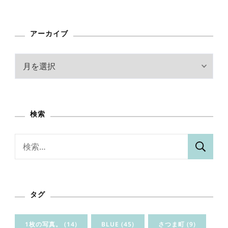
アーカイブ
ア
ー
カ
イ
検索
ブ
検
索:
タグ
1枚の写真。
(14)
BLUE
(45)
さつま町
(9)