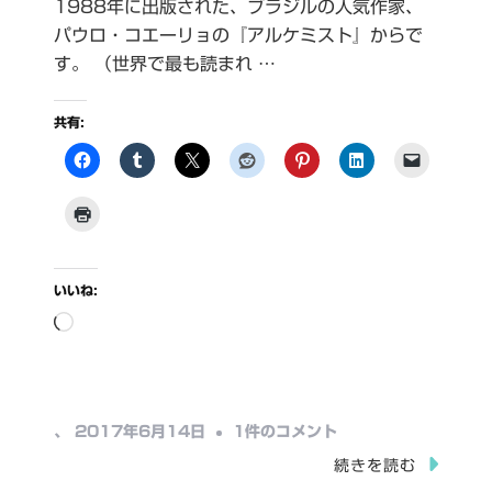
1988年に出版された、ブラジルの人気作家、
パウロ・コエーリョの『アルケミスト』からで
す。 （世界で最も読まれ …
共有:
いいね:
読
み
込
み
ア
、
2017年6月14日
1件のコメント
中…
ル
続きを読む