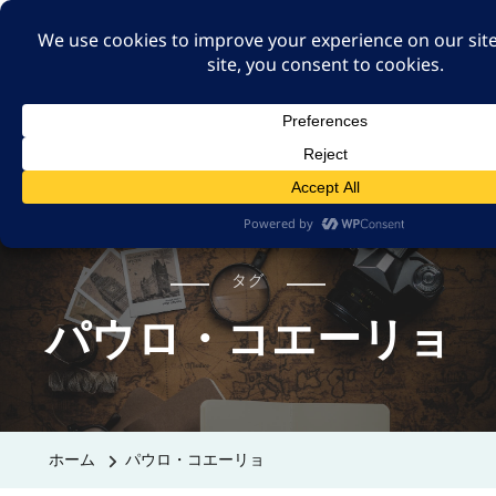
A GUT FEELING 7TH
EDITION
身近な旅の記録や記憶、たまには思ったことも残そ
う。
タグ
パウロ・コエーリョ
ホーム
パウロ・コエーリョ