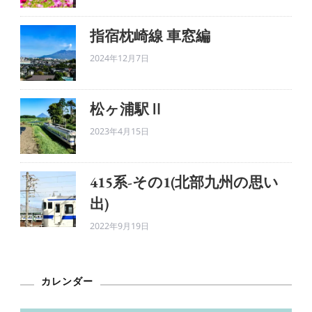
指宿枕崎線 車窓編
2024年12月7日
松ヶ浦駅Ⅱ
2023年4月15日
415系-その1(北部九州の思い
出)
2022年9月19日
カレンダー