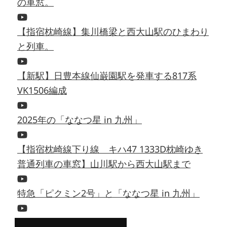
の車窓。
【指宿枕崎線】集川橋梁と西大山駅のひまわり
と列車。
【新駅】日豊本線仙巌園駅を発車する817系
VK1506編成
2025年の「ななつ星 in 九州」
【指宿枕崎線下り線 キハ47 1333D枕崎ゆき
普通列車の車窓】山川駅から西大山駅まで
特急「ピクミン2号」と「ななつ星 in 九州」