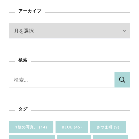
アーカイブ
ア
ー
カ
イ
検索
ブ
検
索:
タグ
1枚の写真。
(14)
BLUE
(45)
さつま町
(9)