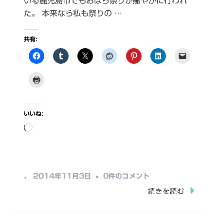
いる鹿児島市でもおはら祭りが賑やかに行われ
た。 本来なら私も祭りの …
共有:
いいね:
読
み
込
み
月
、
2014年11月3日
0件のコメント
中…
の
続きを読む
出