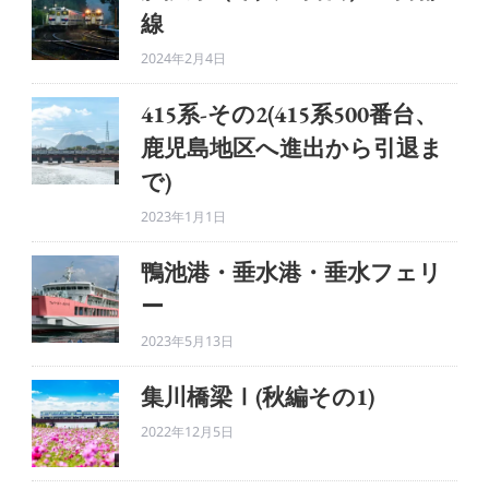
線
2024年2月4日
415系-その2(415系500番台、
鹿児島地区へ進出から引退ま
で)
2023年1月1日
鴨池港・垂水港・垂水フェリ
ー
2023年5月13日
集川橋梁Ⅰ(秋編その1)
2022年12月5日