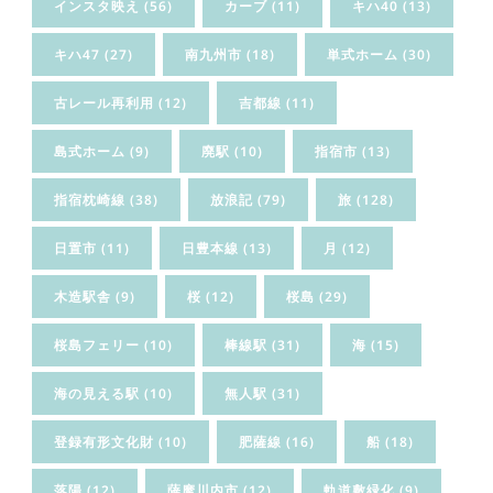
インスタ映え
(56)
カーブ
(11)
キハ40
(13)
キハ47
(27)
南九州市
(18)
単式ホーム
(30)
古レール再利用
(12)
吉都線
(11)
島式ホーム
(9)
廃駅
(10)
指宿市
(13)
指宿枕崎線
(38)
放浪記
(79)
旅
(128)
日置市
(11)
日豊本線
(13)
月
(12)
木造駅舎
(9)
桜
(12)
桜島
(29)
桜島フェリー
(10)
棒線駅
(31)
海
(15)
海の見える駅
(10)
無人駅
(31)
登録有形文化財
(10)
肥薩線
(16)
船
(18)
落陽
(12)
薩摩川内市
(12)
軌道敷緑化
(9)