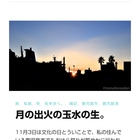
港
夕
景
へ
の
旅
桜島
秋
街を歩く。
雑記
鹿児島市
鹿児島港
月の出火の玉水の生。
11月3日は文化の日とういことで、私の住んで