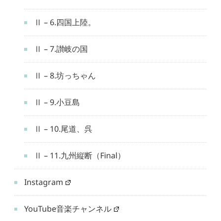
Ⅱ – 6.四国上陸。
Ⅱ – 7.讃岐の国
Ⅱ – 8.坊っちゃん
Ⅱ – 9.小豆島
Ⅱ – 10.尾道、呉
Ⅱ – 11.九州縦断（Final）
Instagram
YouTube音楽チャンネル