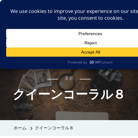
A GUT FEELING 7TH
EDITION
身近な旅の記録や記憶、たまには思ったことも残そ
う。
タグ
クイーンコーラル８
ホーム
クイーンコーラル８