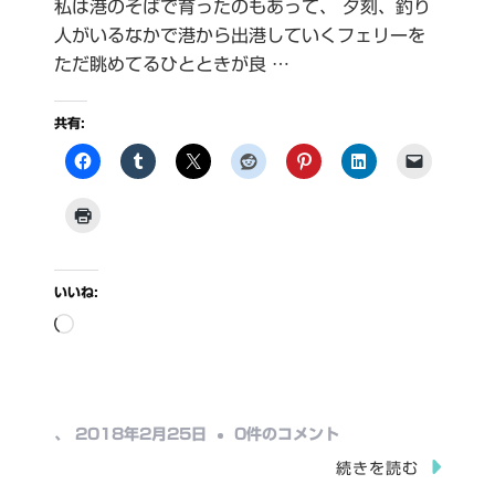
私は港のそばで育ったのもあって、 夕刻、釣り
人がいるなかで港から出港していくフェリーを
ただ眺めてるひとときが良 …
共有:
いいね:
読
み
込
み
出
、
2018年2月25日
0件のコメント
中…
港
続きを読む