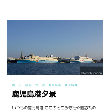
へ
の
山
旅
桜島
海
船
鹿児島市
鹿児島港
鹿児島港夕景
いつもの鹿児島港 ここのところ寺社や遺跡系の