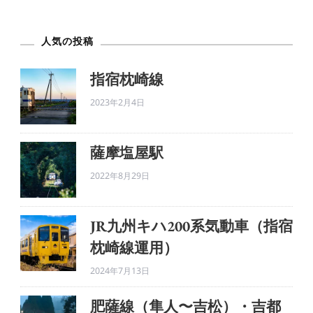
火
の
人気の投稿
玉
水
指宿枕崎線
の
2023年2月4日
生。
へ
の
薩摩塩屋駅
2022年8月29日
JR九州キハ200系気動車（指宿
枕崎線運用）
2024年7月13日
肥薩線（隼人〜吉松）・吉都