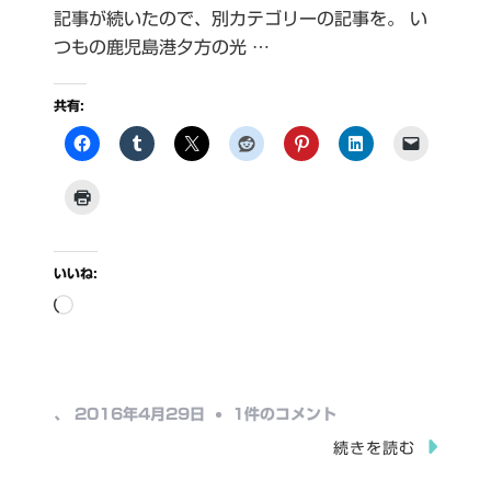
記事が続いたので、別カテゴリーの記事を。 い
つもの鹿児島港夕方の光 …
共有:
いいね:
読
み
込
み
鹿
、
2016年4月29日
1件のコメント
中…
児
続きを読む
島