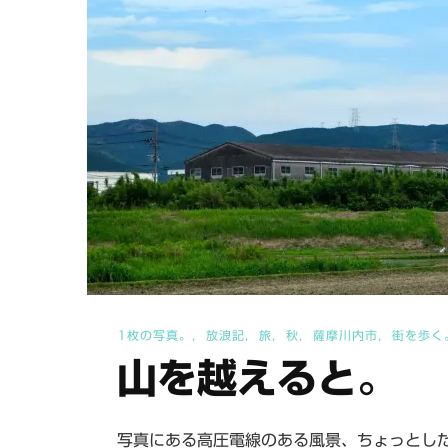
1枚の写真。
放浪記
旅
秋
薩摩川内市
街を歩く
山を越えると。
写真にある高圧電線のある風景、ちょっとした