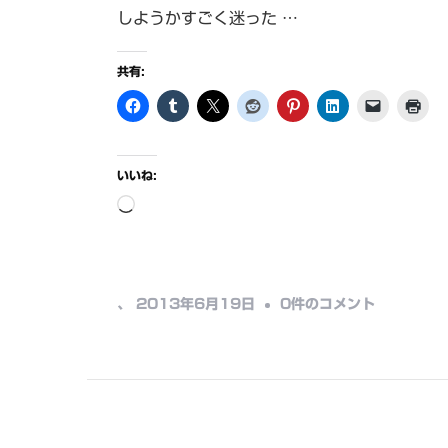
しようかすごく迷った …
共有:
いいね:
読
み
込
み
山
、
2013年6月19日
0件のコメント
中…
を
越
え
る