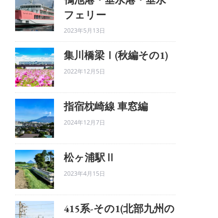
フェリー
2023年5月13日
集川橋梁Ⅰ(秋編その1)
2022年12月5日
指宿枕崎線 車窓編
2024年12月7日
松ヶ浦駅Ⅱ
2023年4月15日
415系-その1(北部九州の