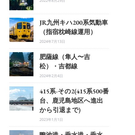
2022年8月29日
JR九州キハ200系気動車
（指宿枕崎線運用）
2024年7月13日
肥薩線（隼人〜吉
松）・吉都線
2024年2月4日
415系-その2(415系500番
台、鹿児島地区へ進出
から引退まで)
2023年1月1日
鴨池港・垂水港・垂水