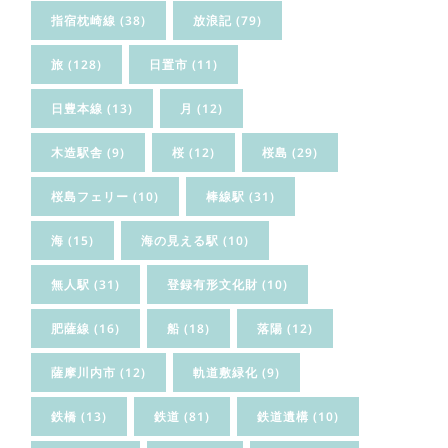
指宿枕崎線
(38)
放浪記
(79)
旅
(128)
日置市
(11)
日豊本線
(13)
月
(12)
木造駅舎
(9)
桜
(12)
桜島
(29)
桜島フェリー
(10)
棒線駅
(31)
海
(15)
海の見える駅
(10)
無人駅
(31)
登録有形文化財
(10)
肥薩線
(16)
船
(18)
落陽
(12)
薩摩川内市
(12)
軌道敷緑化
(9)
鉄橋
(13)
鉄道
(81)
鉄道遺構
(10)