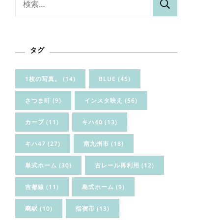
索:
タグ
1枚の写真。
(14)
BLUE
(45)
さつま町
(9)
インスタ映え
(56)
カーブ
(11)
キハ40
(13)
キハ47
(27)
南九州市
(18)
単式ホーム
(30)
古レール再利用
(12)
吉都線
(11)
島式ホーム
(9)
廃駅
(10)
指宿市
(13)