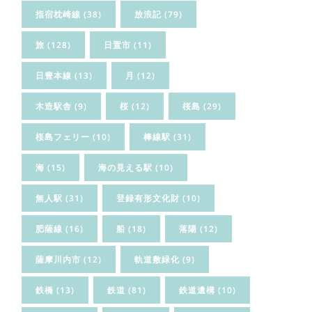
指宿枕崎線
(38)
放浪記
(79)
旅
(128)
日置市
(11)
日豊本線
(13)
月
(12)
木造駅舎
(9)
桜
(12)
桜島
(29)
桜島フェリー
(10)
棒線駅
(31)
海
(15)
海の見える駅
(10)
無人駅
(31)
登録有形文化財
(10)
肥薩線
(16)
船
(18)
落陽
(12)
薩摩川内市
(12)
軌道敷緑化
(9)
鉄橋
(13)
鉄道
(81)
鉄道遺構
(10)