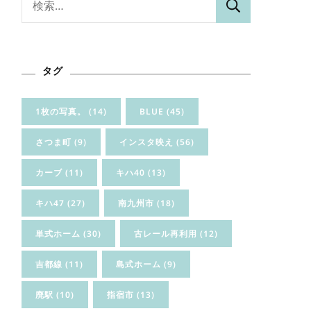
索:
タグ
1枚の写真。
(14)
BLUE
(45)
さつま町
(9)
インスタ映え
(56)
カーブ
(11)
キハ40
(13)
キハ47
(27)
南九州市
(18)
単式ホーム
(30)
古レール再利用
(12)
吉都線
(11)
島式ホーム
(9)
廃駅
(10)
指宿市
(13)