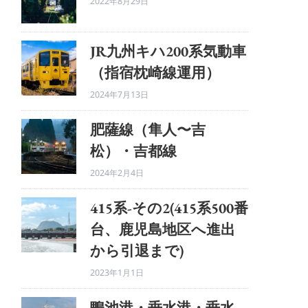
2022年8月29日
JR九州キハ200系気動車
（指宿枕崎線運用）
2024年7月13日
肥薩線（隼人〜吉
松）・吉都線
2024年2月4日
415系-その2(415系500番
台、鹿児島地区へ進出
から引退まで)
2023年1月1日
鴨池港・垂水港・垂水