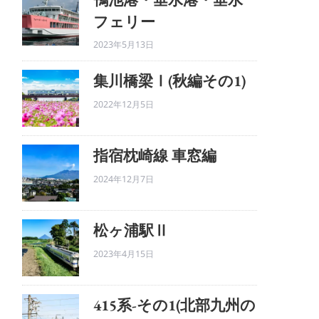
フェリー
2023年5月13日
集川橋梁Ⅰ(秋編その1)
2022年12月5日
指宿枕崎線 車窓編
2024年12月7日
松ヶ浦駅Ⅱ
2023年4月15日
415系-その1(北部九州の