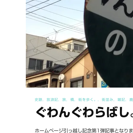
史跡
放浪記
旅
橋
街を歩く。
街並み
雑記
ぐわんぐわらばし
ホームページ引っ越し記念第1弾記事となりま