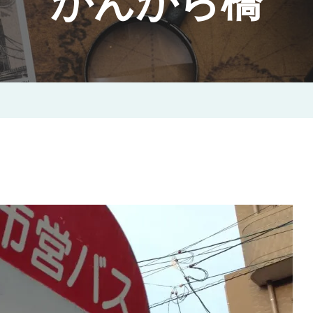
がんがら橋