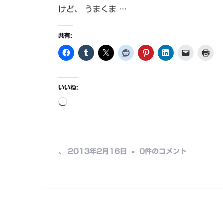
けど、 うまくま …
共有:
いいね:
読
み
込
み
ぐ
、
2013年2月16日
0件のコメント
中…
わ
ん
ぐ
わ