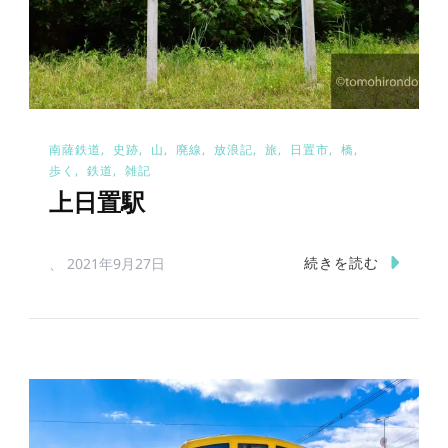
南薩鉄道
史跡
山
廃線
放浪記
旅
日置市
橋
歩く
鉄道
雑記
上日置駅
続きを読む
、
2021年9月27日