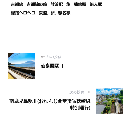
吉都線
吉都線の旅
放浪記
旅
棒線駅
無人駅
線路ヘロヘロ
鉄道
駅
駅名標
投
前の投稿
仙巌園駅Ⅱ
稿
ナ
次の投稿
ビ
南鹿児島駅Ⅱ(おれんじ食堂指宿枕崎線
特別運行)
ゲ