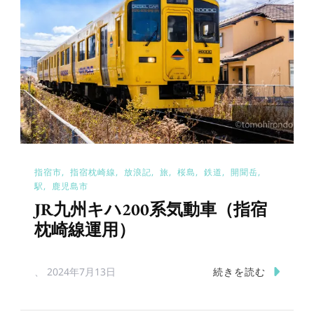
指宿市
指宿枕崎線
放浪記
旅
桜島
鉄道
開聞岳
駅
鹿児島市
JR九州キハ200系気動車（指宿
枕崎線運用）
続きを読む
、
2024年7月13日