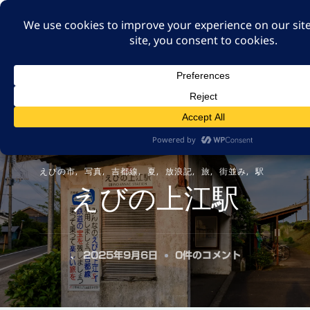
A GUT FEELING 7TH
EDITION
身近な旅の記録や記憶、たまには思ったことも残そ
う。
えびの市
写真
吉都線
夏
放浪記
旅
街並み
駅
えびの上江駅
え
、
2025年9月6日
0件のコメント
び
の