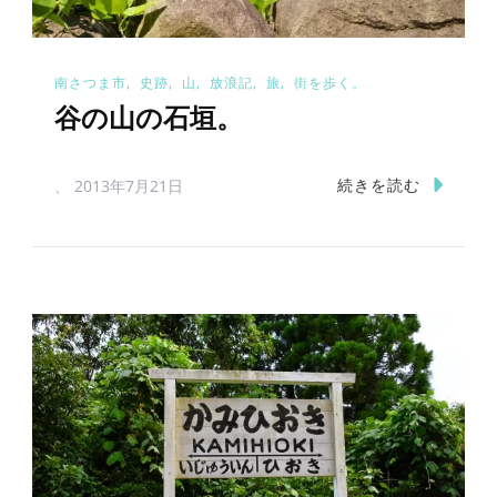
南さつま市
史跡
山
放浪記
旅
街を歩く。
谷の山の石垣。
続きを読む
、
2013年7月21日