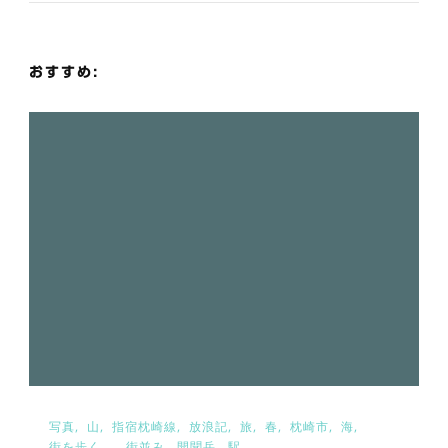
ー
シ
おすすめ:
ョ
ン
写真
山
指宿枕崎線
放浪記
旅
春
枕崎市
海
街を歩く。
街並み
開聞岳
駅