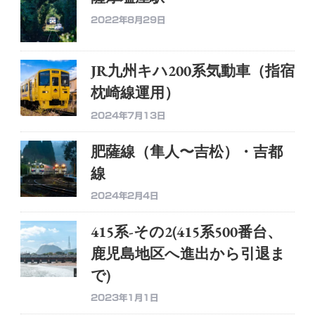
2022年8月29日
JR九州キハ200系気動車（指宿
枕崎線運用）
2024年7月13日
肥薩線（隼人〜吉松）・吉都
線
2024年2月4日
415系-その2(415系500番台、
鹿児島地区へ進出から引退ま
で)
2023年1月1日