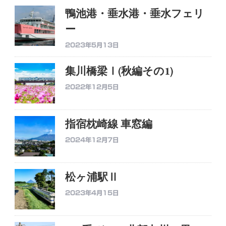
鴨池港・垂水港・垂水フェリ
ー
2023年5月13日
集川橋梁Ⅰ(秋編その1)
2022年12月5日
指宿枕崎線 車窓編
2024年12月7日
松ヶ浦駅Ⅱ
2023年4月15日