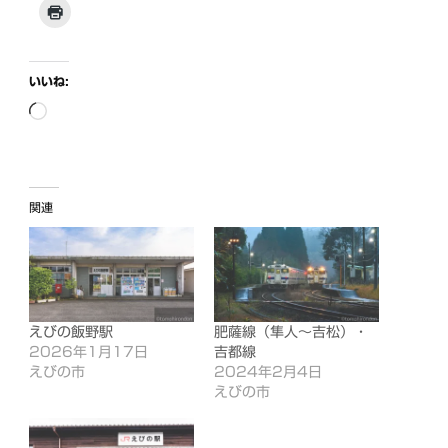
いいね:
読
み
込
み
関連
中…
えびの飯野駅
肥薩線（隼人〜吉松）・
2026年1月17日
吉都線
えびの市
2024年2月4日
えびの市