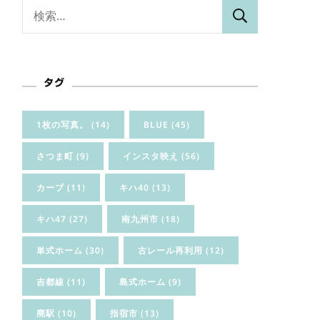
検
索:
タグ
1枚の写真。
(14)
BLUE
(45)
さつま町
(9)
インスタ映え
(56)
カーブ
(11)
キハ40
(13)
キハ47
(27)
南九州市
(18)
単式ホーム
(30)
古レール再利用
(12)
吉都線
(11)
島式ホーム
(9)
廃駅
(10)
指宿市
(13)