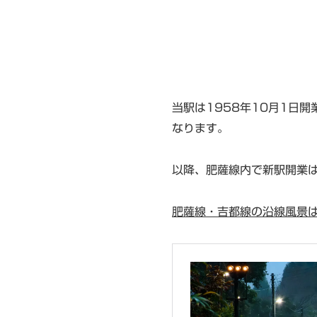
当駅は1958年10月1日
なります。
以降、肥薩線内で新駅開業
肥薩線・吉都線の沿線風景