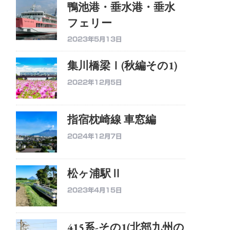
鴨池港・垂水港・垂水
フェリー
2023年5月13日
集川橋梁Ⅰ(秋編その1)
2022年12月5日
指宿枕崎線 車窓編
2024年12月7日
松ヶ浦駅Ⅱ
2023年4月15日
415系-その1(北部九州の