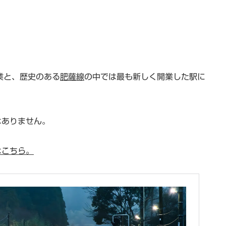
開業と、歴史のある
肥薩線
の中では最も新しく開業した駅に
はありません。
はこちら。