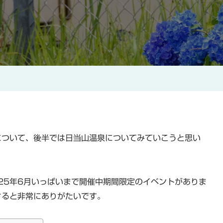
山
温
泉
Ⅰ
へ
の
について、後半では日当山温泉についてみていこうと思い
25年6月いっぱいまで開催中期間限定のイベントがありま
さると非常にありがたいです。