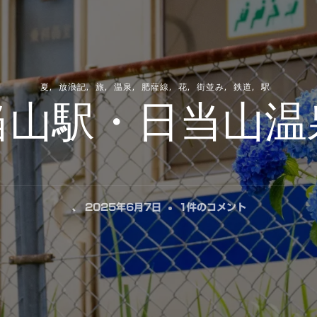
夏
放浪記
旅
温泉
肥薩線
花
街並み
鉄道
駅
当山駅・日当山温
日
、
2025年6月7日
1件のコメント
当
山
駅・
日
当