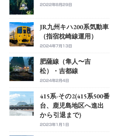
2022年8月29日
JR九州キハ200系気動車
（指宿枕崎線運用）
2024年7月13日
肥薩線（隼人〜吉
松）・吉都線
2024年2月4日
415系-その2(415系500番
台、鹿児島地区へ進出
から引退まで)
2023年1月1日