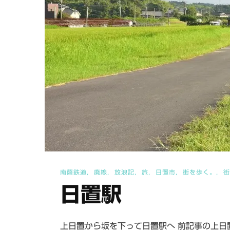
南薩鉄道
廃線
放浪記
旅
日置市
街を歩く。
街
日置駅
上日置から坂を下って日置駅へ 前記事の上日