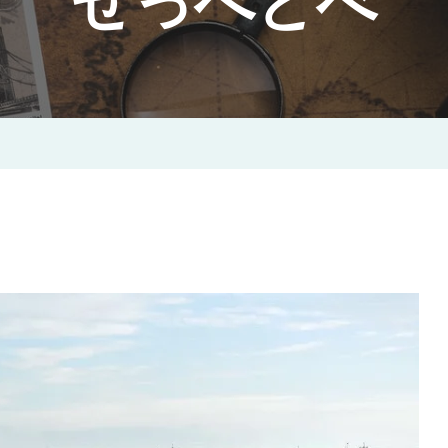
せっぺとべ