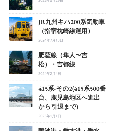
2022年8月29日
JR九州キハ200系気動車
（指宿枕崎線運用）
2024年7月13日
肥薩線（隼人〜吉
松）・吉都線
2024年2月4日
415系-その2(415系500番
台、鹿児島地区へ進出
から引退まで)
2023年1月1日
鴨池港・垂水港・垂水