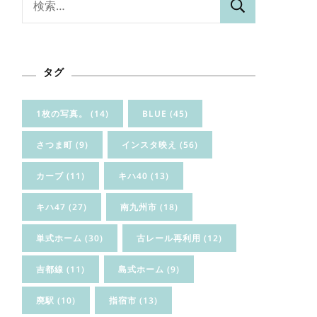
索:
タグ
1枚の写真。
(14)
BLUE
(45)
さつま町
(9)
インスタ映え
(56)
カーブ
(11)
キハ40
(13)
キハ47
(27)
南九州市
(18)
単式ホーム
(30)
古レール再利用
(12)
吉都線
(11)
島式ホーム
(9)
廃駅
(10)
指宿市
(13)