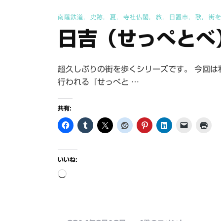
南薩鉄道
史跡
夏
寺社仏閣
旅
日置市
歌
街
日吉（せっぺとべ
超久しぶりの街を歩くシリーズです。 今回は
行われる『せっぺと …
共有:
いいね:
読
み
込
み