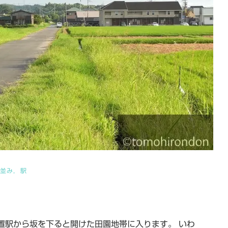
並み
駅
置駅から坂を下ると開けた田園地帯に入ります。 いわ