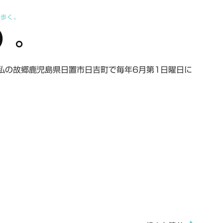
を歩く。
）。
私の故郷鹿児島県日置市日吉町で毎年6月第1日曜日に