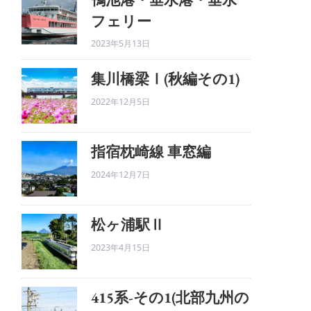
フェリー
2023年5月13日
集川橋梁Ⅰ(秋編その1)
2022年12月5日
指宿枕崎線 車窓編
2024年12月7日
松ヶ浦駅Ⅱ
2023年4月15日
415系-その1(北部九州の