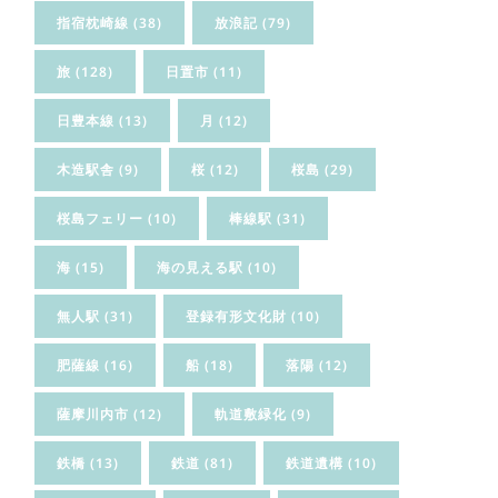
指宿枕崎線
(38)
放浪記
(79)
旅
(128)
日置市
(11)
日豊本線
(13)
月
(12)
木造駅舎
(9)
桜
(12)
桜島
(29)
桜島フェリー
(10)
棒線駅
(31)
海
(15)
海の見える駅
(10)
無人駅
(31)
登録有形文化財
(10)
肥薩線
(16)
船
(18)
落陽
(12)
薩摩川内市
(12)
軌道敷緑化
(9)
鉄橋
(13)
鉄道
(81)
鉄道遺構
(10)